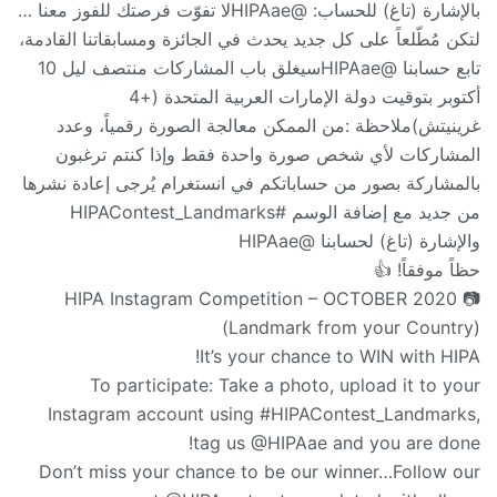
بالإشارة (تاغ) للحساب: ‏@HIPAaeلا تفوّت فرصتك للفوز معنا …
لتكن مُطّلعاً على كل جديد يحدث في الجائزة ومسابقاتنا القادمة،
تابع حسابنا @HIPAaeسيغلق باب المشاركات منتصف ليل 10
أكتوبر بتوقيت دولة الإمارات العربية المتحدة (+4
غرينيتش)ملاحظة :من الممكن معالجة الصورة رقمياً، وعدد
المشاركات لأي شخص صورة واحدة فقط وإذا كنتم ترغبون
بالمشاركة بصور من حساباتكم في انستغرام يُرجى إعادة نشرها
من جديد مع إضافة الوسم #HIPAContest_Landmarks
والإشارة (تاغ) لحسابنا @HIPAae
حظاً موفقاً! 👍
📷 HIPA Instagram Competition – OCTOBER 2020
(Landmark from your Country)
It’s your chance to WIN with HIPA!
To participate: Take a photo, upload it to your
Instagram account using #HIPAContest_Landmarks,
tag us @HIPAae and you are done!
Don’t miss your chance to be our winner…Follow our