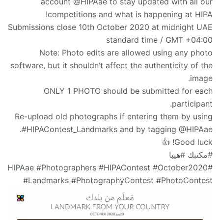
account @HIPAae to stay updated with all our
competitions and what is happening at HIPA!
Submissions close 10th October 2020 at midnight UAE
standard time / GMT +04:00
Note: Photo edits are allowed using any photo
software, but it shouldn’t affect the authenticity of the
image.
ONLY 1 PHOTO should be submitted for each
participant.
Re-upload old photographs if entering them by using
#HIPAContest_Landmarks and by tagging @HIPAae.
Good luck! 👍
#مكتبك #هيبا
#HIPAae #Photographers #HIPAContest #October2020
#Landmarks #PhotographyContest #PhotoContest