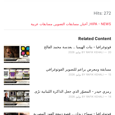
Hits: 272
C
HIPA - NEWS
,
أخبار
,
مسابقات التصوير
,
مسابقات عربية
a
t
e
Related Content
g
o
فوتوغرافيا - بنات الهيمبا .. بعدسة محمد الفالح
r
20 يوليو، 2026
RAFIK KEHALI
BY
i
e
s
مسابقة ومعرض براعم للتصوير الفوتوغرافي
:
15 يوليو، 2026
RAFIK KEHALI
BY
رمزي حيدر - المصوّر الذي جعل الذاكرة اللبنانية ترُى
14 يوليو، 2026
RAFIK KEHALI
BY
فوتوغرافيا - سماح زيدان .. قصة دمعة الفوز المصرية