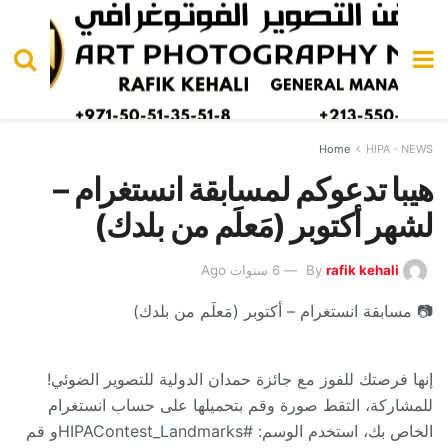
Home
HIPA - NEWS
هيبا تدعوكم لمسابقة انستغرام –
لشهر أكتوبر (مَعلَم من بلدك)
rafik kehali
By
6 سنوات Ago
📷 مسابقة انستغرام – أكتوبر (مَعلَم من بلدك)
إنها فرصتك للفوز مع جائزة حمدان الدولية للتصوير الضوئي!
للمشاركة، التقط صورة وقم بتحميلها على حساب انستغرام
الخاص بك، استخدم الوسم: #HIPAContest_Landmarksو قم