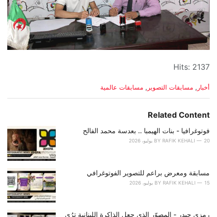
Hits: 2137
C
أخبار
,
مسابقات التصوير
,
مسابقات عالمية
a
t
e
Related Content
g
o
فوتوغرافيا - بنات الهيمبا .. بعدسة محمد الفالح
r
20 يوليو، 2026
RAFIK KEHALI
BY
i
e
s
مسابقة ومعرض براعم للتصوير الفوتوغرافي
:
15 يوليو، 2026
RAFIK KEHALI
BY
رمزي حيدر - المصوّر الذي جعل الذاكرة اللبنانية ترُى