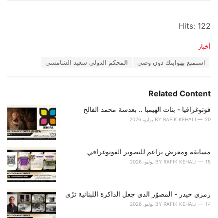
Hits: 122
C
أخبار
a
T
استمتع بهوايتك دون وصي
المحكم الدولي سعيد الشامسي
t
a
e
g
g
s
o
Related Content
:
r
i
فوتوغرافيا - بنات الهيمبا .. بعدسة محمد الفالح
e
20 يوليو، 2026
RAFIK KEHALI
BY
s
:
مسابقة ومعرض براعم للتصوير الفوتوغرافي
15 يوليو، 2026
RAFIK KEHALI
BY
رمزي حيدر - المصوّر الذي جعل الذاكرة اللبنانية ترُى
14 يوليو، 2026
RAFIK KEHALI
BY