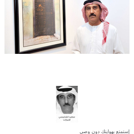
إستمتع بهوايتك دون وصي