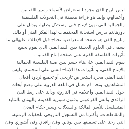
ﻟﻴﺱ تاريخ ﺍﻟﻔﻥ مجرد ﺍ ستعراض ﻷﺴﻤﺎﺀ وسير ﺍالفنانين
ﻭﺃﻋﻤﺎﻟﻬﻡ، ﻭإنما ﻫﻭ ﻗﺭﺍﺀة معمقة ﻓﻲ ﺍﻟﺘﺤﻭﻻﺕ ﺍﻟﻔﻠﺴﻔﻴﺔ
ﻭﺍﻟﺠﻤﺎﻟﻴﺔ ﺍﻟﺘﻲ تهيئ ﻹنتاج ﻓﻨﻲ، يست’ل بظلها، ﻭﻴﺩﻟل ﻋﻠﻰ
ﺩﻭﺭﻫﺎ،ثم يدرس استجابة ﺍﻟﻤﺠﺘﻤﻌﺎﺕ ﻟﻬﺫﺍ ﺍﻟﻔﻜﺭ ﺍﻟﻔﻨﻲ ﺃﻭ ﺫﺍﻙ.
ﻭتاريخ ﺍﻟﻔﻥ ﻫﻭ صفحة استعراضية تحتاج ﻗﺒل ﺍﻹﻁﻼﻉ ﻋﻠﻴﻬالى ما
يسمى ﻓﻲ ﺍﻟﻌﻠﻭﻡ ﺍﻟﺤﺩﻴﺜﺔ بفن ﺍﻟﻨﻘﺩ ﺍﻟﻔﻨﻲ ﺍﻟﺫﻱ يقوم بجمع
تأثيرات الفلسفة الفنية على صفحة إنتاج الفنانين.
يقوم ﺍﻟﻨﻘﺩ ﺍﻟﻔﻨﻲ ﻋﻠﻰبناء جسر يبين صلة ﺍﻟﻔﻠﺴﻔﺔ ﺍﻟﺠﻤﺎﻟﻴﺔ
بالإنتاج ﺍﻟﻔﻨﻲ، و تأثيرات ﻫﺫﺍ الإنتاج ﺍﻟﻔﻨﻲ ﻋﻠﻰ ﺍﻟﻤﺠﺘﻤﻊ. ﻭﻟﻴﺱ
ﺍﻟﻨﻘﺩ ﺍﻟﻔﻨﻲ مجرد استعراض تاريخي ﺃﻭ تجميع ﻟﺭﺩﻭﺩ ﺃﻓﻌﺎل
ﺍﻟﻤﺸﺎﻫﺩﻴﻥ. ونحن ﻟﻡ نعمل ﻓﻲ ﺍﻟﻠﻐﺔ ﺍﻟﻌﺭﺒﻴﺔ ﻋﻠﻰ ﻭﻀﻊ أبحاث
حول ﺍﻟﻨﻘﺩ ﺍﻟﻔﻨﻲ ﻭﺃﻋﻼﻤﻪ ﻓﻲ ﺍﻟﺘﺎﺭﻴﺦ، ﻭﺩأبنا ﻋﻠﻰ ﺭبط ﺍﻟﻔﻥ
ﺍﻟﺭﺍﻓﺩﻱ ﻭﺍﻟﻔﻥ ﺍﻟﻔﺭﻋﻭﻨﻲ ﻭﻓﻨﻭﻥ سورية ﺍﻟﻘﺩيمة ﻭﺍﻟﻴﻭناﻥ بالتتابع
ﺍﻟﻤﺘﺴﻠﺴل ﻟﻸﺴﺭ ﺍﻟﻤﺎﻟﻜﺔ ﻭﺍﻟﺴﻼﻻﺕ ﻭسير حكام ﺍﻟﻤﺩﻥ
ﻭﺍﻟﻤﻘﺎﻁﻌﺎﺕ. ﻭأكثرنا ﻤﻥ ﺍﻟﺘﺴﺠﻴل ﺍﻟﺘﺎﺭﻴﺨﻲ ﻟﻠﺤﻘﺒﺎﺕ ﺍﻟﺯﻤﻨﻴﺔ،
ﺍﻟﺘﻲ رجنا ﻋﻠﻰ تسميتها بفن يوناني ﻭﻓﻥ ﺭﺍﻓﺩﻱ ﻭﻓﻥ ﺁﺸﻭﺭﻱ ﻭﻓﻥ