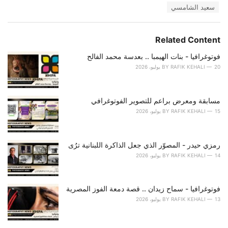
T
سعيد الشامسي
t
a
e
g
g
s
o
Related Content
:
r
i
فوتوغرافيا - بنات الهيمبا .. بعدسة محمد الفالح
e
20 يوليو، 2026
RAFIK KEHALI
BY
s
:
مسابقة ومعرض براعم للتصوير الفوتوغرافي
15 يوليو، 2026
RAFIK KEHALI
BY
رمزي حيدر - المصوّر الذي جعل الذاكرة اللبنانية ترُى
14 يوليو، 2026
RAFIK KEHALI
BY
فوتوغرافيا - سماح زيدان .. قصة دمعة الفوز المصرية
13 يوليو، 2026
RAFIK KEHALI
BY