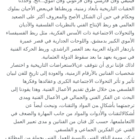
ﻓﻴﻨﻴﻘﻲ ﻭﻓﻥ ﻓﺎﺭﺴﻲ ﻭﻓﻥ ﻓرعوني ﻭﻓﻥ أموي…ﺍﻟﺦ. وحددنا
ﺍﻟﺤﻘﺒﺎﺕ ﺍﻟﺘﺎﺭيخية بأبعاد زمنية، وربطناها ﻓﻲبعض ﺍﻷحيان بملوك
ﻭﺤﻜﺎﻡ ﻓﻲ حين ﺃﻥ ﺍﻟﺸﻜل الأصح ﻭﺍﻟﻤﻌﺭﻭﻑ أكثر ﻋﻠﻰ ﺍﻟﺼﻌﻴﺩ
ﺍﻟﻌﺎﻟﻤﻲ ﻫﻭ ربط ﺍﻹﻨﺘﺎﺝ ﺍﻟﻔﻨﻲ بالنظريات ﺍﻟﻔﻠﺴﻔﻴﺔ والأديان
ﻭﺍﻟﺘﺤﻭﻻﺕ الاجتماعية ﺫﺍﺕ ﺍﻷﺴﺱ ﺍﻟﻔﻜﺭية، مثل ربط ﺍﻟﻔﺴﻴﻔﺴﺎﺀ
ﺍﻷموي ﺍﻟﻜﺒﻴﺭ بدمشق، ﻭﺍﻟﻠﻭحاﺕ ﺍﻟﺠﺩﺍﺭية ﻓﻲ ﻗﺼﺭ ﻋﻤﻴﺭﺓ
باﺯﺩﻫﺎﺭ ﺍﻟﺩﻭﻟﺔ ﺍﻟﻌﺭبية بعد ﺍﻟﻌﺼﺭ ﺍﻟﺭﺍشدي، ﻭﺭبط ﺍﻟﺤﺭكة ﺍﻟﻔﻨﻴﺔ
ﻓﻲ سورية بعهد ما بعد سقوط الدولة العثمانية.
ﻟﺫﻟﻙ ﻓﺈننا نرى ﺃﻥ نتوقف ﻋﻥالاستعراضات ﺍﻟﺘﺎﺭﻴﺨﻴﺔ و اختصار
شخصيات الفنانين بالأرقام ﺍﻟﺯمنية، ﻭﺍﻟﻌﻭﺩﺓ ﺇﻟﻰ تاريخٍ ﻟﻠﻔﻥ ﻟﺒﻴﺎﻥ
تأثير و تأثر ﺍﻟﺘﺤﻭﻻﺕ ﺍﻻجتماعية ﺍﻟﻜﺒﺭﻯ ﻭﻋﻘﺎئدﻫﺎ ﻭﻓﻜﺭﻫﺎ
ﺍﻟﻔﻠﺴﻔﻲ ﻤﻥ خلال طرق تقديم ﺍﻷﻋﻤﺎل ﺍﻟﻔﻨﻴﺔ. ﻭﻫﺫﺍ يقودنا ﺇﻟﻰ
ﺍﻟﺒﺤﺙ ﻋﻥ ﺍﻟﻔﻜﺭ ﺍﻟﻔﻨﻲ ﻭﺍﻟﺠﻤﺎﻟﻲ ﻓﻲ ﺍﻷﻋﻤﺎل ﺍﻟﻔﻨﻴﺔ ﻭﻤﺩﻯ
ترجمتهما بأشكالٍ ﻤﻥ ﺍﻟﻤﻭﺍﺩ والتقنات، ونبحث أيضاً ﻋﻥ
ﺃﺸﻜﺎلالتقنات ﻭﺍﻷﺩﻭﺍﺕ ﻭﺍﻟﻤﻭﺍﺩ من جانب ﺍﻟﻤﻬﺎﺭﺓ ﻭﺍﻟﻀﻌﻑ ﻓﻲ
ﺍالتعاملمعها، حسب كل فنان من الفنانين و مدى تعبير العمل
الفني عن الفكرين الجماعي و الفلسفي.
تركن مهمة ﺍﻟﻨﺎﻗﺩ ﺍﻟﻔﻨﻲ بالنسبة ﻟﻠﻌﻤل ﺍﻟﻔﻨﻲ بجملة من الوظائف