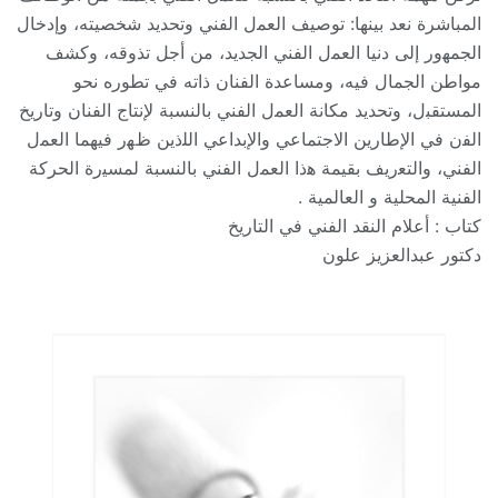
المباشرة نعد بينها: توصيف ﺍﻟﻌﻤل ﺍﻟﻔﻨﻲ وتحديد شخصيته، وإدخال
ﺍﻟﺠﻤﻬﻭﺭ ﺇﻟﻰ دنيا ﺍﻟﻌﻤل ﺍﻟﻔﻨﻲ الجديد، من أجل تذوقه، وكشف
مواطن ﺍﻟﺠﻤﺎل ﻓﻴﻪ، ومساعدة ﺍﻟﻔﻨﺎﻥ ذاته ﻓﻲ تطوره نحو
ﺍﻟﻤﺴﺘﻘﺒل، وتحديد مكانة ﺍﻟﻌﻤل ﺍﻟﻔﻨﻲ بالنسبة لإنتاج ﺍﻟﻔﻨﺎﻥ وتاريخ
ﺍﻟﻔﻥ ﻓﻲ ﺍﻹطارين ﺍﻻجتماعي ﻭﺍﻹبداعي ﺍﻟﻠﺫين ﻅﻬﺭ ﻓﻴﻬﻤﺎ ﺍﻟﻌﻤل
ﺍﻟﻔﻨﻲ، ﻭﺍﻟﺘﻌﺭيف بقيمة ﻫﺫﺍ ﺍﻟﻌﻤل ﺍﻟﻔﻨﻲ بالنسبة ﻟﻤﺴﻴﺭﺓ الحركة
الفنية المحلية و العالمية .
كتاب : أعلام النقد الفني في التاريخ
دكتور عبدالعزيز علون