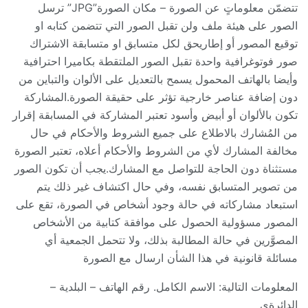
تتضمّن معلوماتٍ عن الصورة – مكان الصورة”JPG” ترسل
الصور على هيئة ملف ولن تقبل الصور التي تتضمن كتابه او
توقيع المصور أو إطاريحق لكل متسابق او متسابقة الاشتراك
صور فوتوغرافية واحدة تقبل الصور الملتقطة بكاميرا احترافية
وأيضا بالهاتف المحمول يسمح بالتعديل على الألوان والتباين من
دون إضافة عناصر خارجية تؤثر على حقيقة الصورة.المشاركة
تكون بالألوان أو أبيض وأسود تعتبر المشاركة في المسابقة إقرار
من المُشارك بالاطلاع على جميع الشروط والأحكام في حال
مخالفة المشارك لأي من الشروط والأحكام أعلاه، تعتبر الصورة
مستثناة دون الحاجة للتواصل مع المشارك.يجب أن تكون الصور
من تصوير المتسابق نفسه، وفي حال اكتشاف غير ذلك يتم
استبعاد مشاركاته في حالة وجود أشخاص في الصورة، تقع على
المصور مسؤولية الحصول على موافقة كتابية من الأشخاص
المصوَّرين في حالة المطالبة بذلك، ولا تتحمل الجمعية أي
مسائلة قانونية في هذا الشأن ارسال مع الصورة
المعلومات التالية: الاسم الكامل. رقم الهاتف – البلدية –
الدائرةي