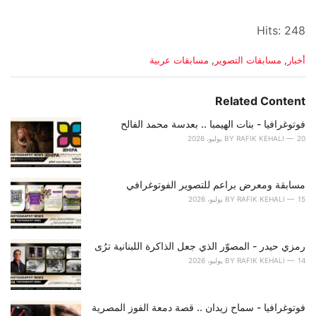
Hits: 248
C
أخبار
,
مسابقات التصوير
,
مسابقات عربية
a
t
e
Related Content
g
o
فوتوغرافيا - بنات الهيمبا .. بعدسة محمد الفالح
r
20 يوليو، 2026
RAFIK KEHALI
BY
i
e
s
مسابقة ومعرض براعم للتصوير الفوتوغرافي
:
15 يوليو، 2026
RAFIK KEHALI
BY
رمزي حيدر - المصوّر الذي جعل الذاكرة اللبنانية ترُى
14 يوليو، 2026
RAFIK KEHALI
BY
فوتوغرافيا - سماح زيدان .. قصة دمعة الفوز المصرية