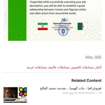
Hits: 305
C
أخبار
,
مسابقات التصوير
,
مسابقات عالمية
,
مسابقات عربية
a
t
e
Related Content
g
o
فوتوغرافيا - بنات الهيمبا .. بعدسة محمد الفالح
r
20 يوليو، 2026
RAFIK KEHALI
BY
i
e
s