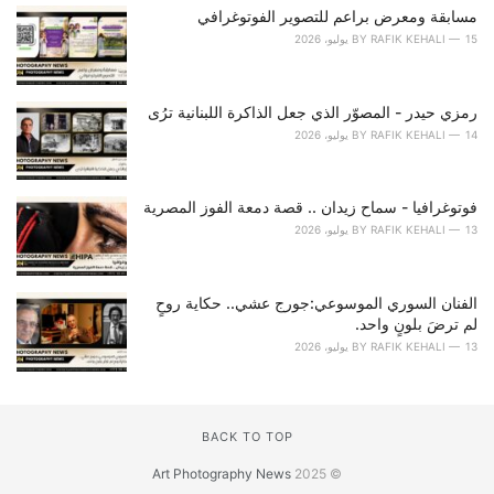
مسابقة ومعرض براعم للتصوير الفوتوغرافي
:
15 يوليو، 2026
RAFIK KEHALI
BY
رمزي حيدر - المصوّر الذي جعل الذاكرة اللبنانية ترُى
14 يوليو، 2026
RAFIK KEHALI
BY
فوتوغرافيا - سماح زيدان .. قصة دمعة الفوز المصرية
13 يوليو، 2026
RAFIK KEHALI
BY
الفنان السوري الموسوعي:جورج عشي.. حكاية روحٍ
لم ترضَ بلونٍ واحد.
13 يوليو، 2026
RAFIK KEHALI
BY
BACK TO TOP
Art Photography News
© 2025