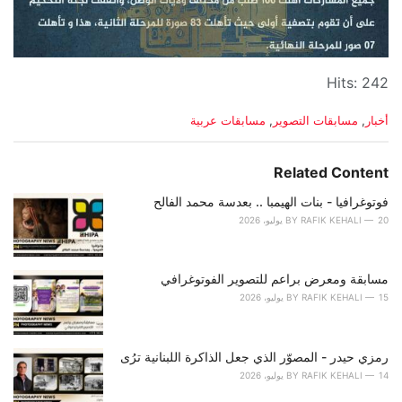
Hits: 242
C
أخبار
,
مسابقات التصوير
,
مسابقات عربية
a
t
e
Related Content
g
o
فوتوغرافيا - بنات الهيمبا .. بعدسة محمد الفالح
r
20 يوليو، 2026
RAFIK KEHALI
BY
i
e
s
مسابقة ومعرض براعم للتصوير الفوتوغرافي
:
15 يوليو، 2026
RAFIK KEHALI
BY
رمزي حيدر - المصوّر الذي جعل الذاكرة اللبنانية ترُى
14 يوليو، 2026
RAFIK KEHALI
BY