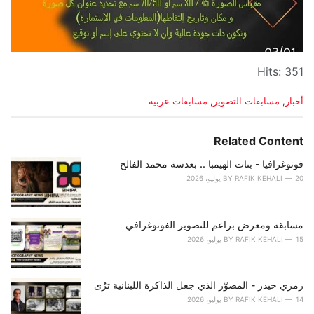
Hits: 351
C
أخبار
,
مسابقات التصوير
,
مسابقات عربية
a
t
e
Related Content
g
o
فوتوغرافيا - بنات الهيمبا .. بعدسة محمد الفالح
r
20 يوليو، 2026
RAFIK KEHALI
BY
i
e
s
مسابقة ومعرض براعم للتصوير الفوتوغرافي
:
15 يوليو، 2026
RAFIK KEHALI
BY
رمزي حيدر - المصوّر الذي جعل الذاكرة اللبنانية ترُى
14 يوليو، 2026
RAFIK KEHALI
BY