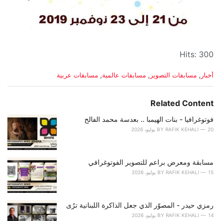
Hits: 300
C
أخبار
,
مسابقات التصوير
,
مسابقات عالمية
,
مسابقات عربية
a
t
e
Related Content
g
o
فوتوغرافيا - بنات الهيمبا .. بعدسة محمد الفالح
r
20 يوليو، 2026
RAFIK KEHALI
BY
i
e
s
مسابقة ومعرض براعم للتصوير الفوتوغرافي
:
15 يوليو، 2026
RAFIK KEHALI
BY
رمزي حيدر - المصوّر الذي جعل الذاكرة اللبنانية ترُى
14 يوليو، 2026
RAFIK KEHALI
BY