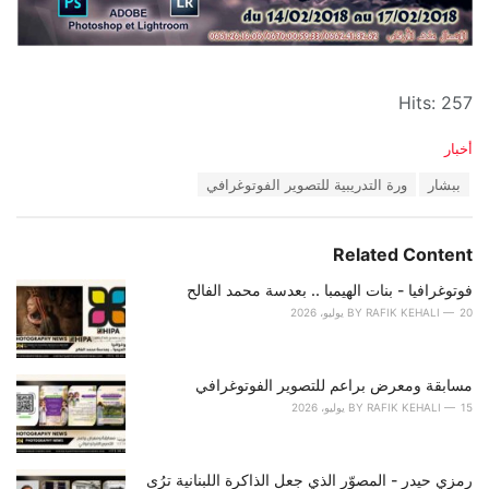
Hits: 257
C
أخبار
a
T
ببشار
ورة التدريبية للتصوير الفوتوغرافي
t
a
e
g
g
s
o
Related Content
:
r
i
فوتوغرافيا - بنات الهيمبا .. بعدسة محمد الفالح
e
20 يوليو، 2026
RAFIK KEHALI
BY
s
:
مسابقة ومعرض براعم للتصوير الفوتوغرافي
15 يوليو، 2026
RAFIK KEHALI
BY
رمزي حيدر - المصوّر الذي جعل الذاكرة اللبنانية ترُى