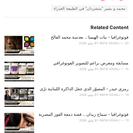
a
T
محمد و بشير "متشردان" في الطبيعة العذراء
t
a
e
g
g
s
o
Related Content
:
r
i
فوتوغرافيا - بنات الهيمبا .. بعدسة محمد الفالح
e
20 يوليو، 2026
RAFIK KEHALI
BY
s
:
مسابقة ومعرض براعم للتصوير الفوتوغرافي
15 يوليو، 2026
RAFIK KEHALI
BY
رمزي حيدر - المصوّر الذي جعل الذاكرة اللبنانية ترُى
14 يوليو، 2026
RAFIK KEHALI
BY
فوتوغرافيا - سماح زيدان .. قصة دمعة الفوز المصرية
13 يوليو، 2026
RAFIK KEHALI
BY