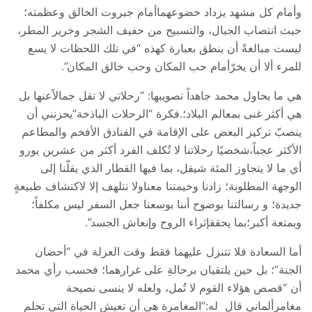
وأمام كل مشهد يزداد خضوعهماأمام جبروت الخالق وعظمته؛
حيث انتصاب الجبال، والتسبيح من حفيف الشجر وخرير المطر،
ليست مبالغةً أن ينطق بعبارة كهذه “في تلك اللحظات لا يسع
للمرء ألا أن يخرّأمام حب المكان وحب خالق المكان”.
هي ما يحاول محمد جاهداً تصويبها: “رحلاتي لا تقل جمالاًعنها بل
هي أكثر غنى بمعالم البلاد؛.فكرة “الرحلات الباذخة”يحزنني أن
ينصبّ تركيز البعض على الإقامة في الفنادق الأفخم والمطاعم
الأكثر عجباً،شخصيًا رحلاتنا لا تُكلف الفرد أكثر من عشرين يورو
أي ما لا يتجاوز المئة شيقل، بما فيها القطار الذي يقلّنا إلى
الوجهة المطلوبة؛ زادنا وخيمتنا معناولا نتلهف إلا لاكتشاف طبيعةٍ
جديدة؛ و رسالتنا بوضوح أننا بوسعنا جعل السفر ليس مكلفاً؛
وبمتعة أكبر؛بما يحققإثراء الروح وإنعاش الجسد”.
أما السعادة فلا تتنزل عليهما فقط وقت العزلة في “أحضان
الجنة”؛ بل حين يلتقيان برحالةِ على غرارهما؛ فحسب رأي محمد
أن “قصص هؤلاء القوم لا تُمل، ولعله لا ينسى نصيحة
مغامرٍألماني قال له:”المغامرة هي أن تعيش الحياة التي تحلم