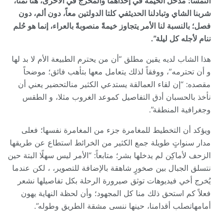
النمسا؛ مدخل الخيمة في إحداهما والمخرج في الأخرى، هنا نمنا،
شربنا الشاي وتبادلنا الحديثفي كلتا الدولتين معاً، دون ألم، دون
فصل؛ بالنسبة لنا الأمر يتجاوز خيمةً منصوبةً بالعراء، إنما هو حُلم
ننام لأجله كل ليلة”.
هذا الشاب لديه يقين مطلق “أن من يحترم الطبيعة الأم لا بد لها
و أن تحترمه”، ووفقاً لذلك يتعامل معها بتأهب فائق؛ موضحاً
مقصده: “إن لقاء العمالقة يستدعي الكثير منالتحضير يعني أن
نأخذ بالحسبان أدق التفاصيل كموعد الغروب مثلا، و الطقس
وجغرافية المنطقة”.
ويؤكد أن التخطيط للمغامرة جزء من المغامرة نفسها؛ فعلى
مدار سنواتٍ طويلة جمع الكثير من الخرائط استطاع عن طريقها
الزحف لأماكِن لم يدخلها بشر؛ متابعاً: “الأمر ليس سهلًا البتة حين
نتسلق الجبال بين صخورٍ شاهقة بالإضافة للتصوير، ، لكن عندما
يُخرج أخي فيديوهات توثق صيرورة الرحلة بكل تفاصيلها نشعر
فعلاً كم استحق ذلك منا كل المجهود؛ وأن لحظة النهاية يهون
أمامهاتصلب أقدامنا، حينها ننسى مشقة الطريق وطوله”.