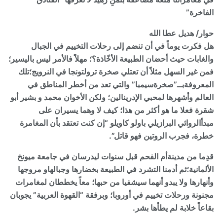
الفاخرة”
حوار/ هديل عطا الله
هل فكرت يوماً في أن تنضم إلى رحلات التخييم في الجبال
والغابات حيث أحضان الطبيعة الأخّاذة؟؛ مهلاً فالأمر ليس باليسير؛
فمن غير السهل مثلاً أن تعتلي صخرة ترولتونجا في النرويج؛تلك
المعروفةبــ”صخرةسيمبا” والتي تعد من أخطر المناطق في
العالم وأشهرها لمحبي الإدرينالين؛ ولكن الأخوان محمد و بشير أبو
شقرة فعلا ما هو أكثر من هذا؛ كيف لا وهما يسيران على
مبدأ
الروائي البرازيلي باولو كاويلو “إن كنت تعتقد بأن المغامرة
خطرة، فجرب الروتين فهو قاتل”.
قدِما من مدينةأم الفحم قبل سنوات ليدرسان في جامعة ميونخ
الألمانية؛ثم أدمنا التشرد في الطبيعة بخضارها وجبالهاو مروجها
وأنهارها ولا يبدو أنهما سيشفيا من حبها؛ معاً يخططان لمغامرات
مجنونة ورحلات تخييم في أوروبا؛ وبرفقة “القهوة العربية” يجوبان
بقاعاً خلابة لم يطأها بشر
.