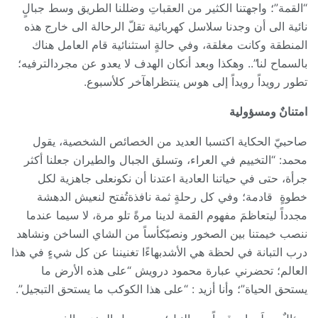
“القمة”؛ واجهتنا الكثير من العقباتِ وضللنا الطريق وسط جبالٍ
نائية الى أن وجدنا سلاسل كهربائية تقلّ الرحالة الى خارج هذه
المنطقة وكانت مغلقة، وفي حالةٍ استثنائية قام العامل هناك
بالسماح لنا”.. وهكذا وبعد أنكان الهدف لا يعدو عن مجردالترفيه؛
تطور رويداً رويداً إلى هوس ينتظراهآخر كلأسبوع.
امتنانٌ ومسؤولية
صاحبيّ الحكاية اكتسبا العديد من الخصائص الشخصية، يقول
محمد: “التخييم في العراء، وتسلق الجبال والطيران جعلنا أكثر
جرأة، حتى في حياتنا العادية اعتدنا أن نكونعلى جاهزية لكل
خطوةٍ قادمة؛ وفي كل رحلةٍ ثمة نافذةتُفتح لنعيش الدهشة
مجدداً ليتعاظمَ مفهوم القمة لدينا مرةً تلو مرة، لا سيما عندما
ننصب خيمتنا بين الصخور ونصبّكأساً من الشاي الساخن ونشاهد
درب التبانة في لحظة هي الأشدبهاءًا تغنيننا عن كل شيءٍ في هذا
العالم؛ تحضرني عبارة محمود درويش “على هذه الأرض ما
يستحق الحياة”؛ وأنا أزيد : “على هذا الكوكب ما يستحق التبجيل”.