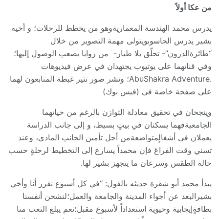
من عكا أولاً
يدرس محمد الهندسة المعماريةوهو من يخطط للرحلات؛ و أخيه
بشير يدرس الحاسوبويتولى مهمة التصوير من خلال
“طائرةالدرون”- تحلّق بلا طيار- من زوايا يصعب الوصول إليها؛
وفي قناتهما على يوتيوب يجتهدان في عرض فيديوهات
.AbuShakra Adventure؛ ونشر صور تثير غبطة المتابعون لهما
على صفحة خاصة في (فيس بوك)
وينجحان في تحقيق معادلة التوازن بالرغم من حياتهما
الجامعيةفهما يسكنان في بيتٍ بسيط، و إلى جانب الدراسة
يعملان في أشغالٍمتواضعةمن أجل تأمين الجانب المادي، وعند
تسني وقت الفراغ فإن محمداً يسارع إلى التخطيط لرحلةٍ حسب
حالة الطقس وسرعان ما يتجهز بشير لها.
يبدأ محمد أبو شقرة حديثه بالقول: “في كل أسبوع نقرر أنا وأخي
بشيرالبعد عن أجواء المدينة والجامعة والعمل؛لنشحن أنفسنا
بطاقةٍإيجابية وحيوية استعداداً لأسبوع مقبل؛نعم يبلغ التعب منا