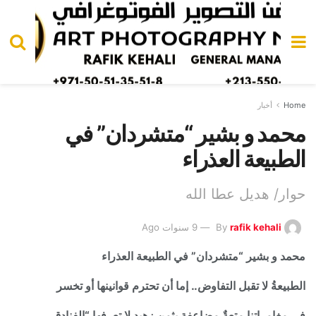
Home
أخبار
محمد و بشير “متشردان” في
الطبيعة العذراء
حوار/ هديل عطا الله
rafik kehali
By
9 سنوات Ago
محمد و بشير “متشردان” في الطبيعة العذراء
الطبيعةُ لا تقبل التفاوض.. إما أن تحترم قوانينها أو تخسر
في مغامراتنا متعةٌ مضاعفة بثمنِ زهيد لا تعرفها “الفنادق