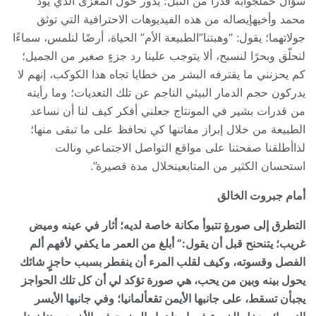
سؤالٌ حملَجوابه قدراً من النبل؛ يدور حول المغزى الذي يود
محمد وأخيهإيصاله من هذه الفيديوهات الاحترافية التي توثق
جولاتهما؛ يقول: “وهبتنا”الطبيعة الأم” الحياة، أرضًا لنلمس، سماءًا
لنحلّق وبحرًا لنسبح، ألا يتوجب علينا رد جزءٍ صغير من الجميل؛
كم يحزنني ما يقترفه البشر من خطايا تجاه هذا الكوكب، إنهم لا
يدركون حجم الدمار البيئي الناجم عن تلك التعديات؛ وما رأيته
من قدرات بشير في المونتاج جعلني أفكر كيف لنا أن نساعد
الطبيعة من خلال إبراز مفاتنها كي نحافظ على ما تبقى منها؛
لذاأطلقنا صفحتنا على مواقع التواصل الاجتماعي ونالت
استحسان الكثير من المتابعينخلال مدة قصيرة”.
أمام جبروت الخالق
التطرق إلى صورةٍ تتبوأ مكانة خاصة لديه؛ أثار في عينه وميض
غريب؛ يتنحنح قبل أن يقول:” أ
بلغ من العمر ما يكفي لأفهم ألم
الفصل وقسوته، وكيف لقلب المرء أن ينفطر بسبب حاجزٍ شائك
يحول بينه وبين من يحب، هي صورة تؤكد لي أن كل تلك الحواجز
يجبأن تسقط، على جانبها الأيمن تقعألمانيا؛ وفي جانبها الأيسر