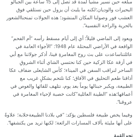
مبلغه حين نسير مشياً لمدة قد تصل إلى 15 ساعة بين الجبالو
البحيرات والوديان؛لكنه ما يلبث أن يزول حين نستلقي فوق
العشب فور وصولنا المكان المنشود؛ هذه الجولات تمنحناالشعور
بالحرية والراحة النفسية”.
ويعود إلى الماضي قليلاً؛ أي إلى أيام مسقط رأسه “أم الفحم”
الواقعة في الأراضي المحتلة عام 1948: “الأجواء العامة في
عائلتناساعدت على بث روح المغامرةِ فينا، أذكر جولاتنا مع أبي
في أزقة عكا الزكية حين كنا نحتسي الشاي أثناء الشروقِ
الساحر لنراقب السفن في الميناء؛ كأس الشايعلى ضفاف عكا
أذاقنا طعم التحليق في الآفاق؛ كنا نلتحم بشكلٍ غريب مع
الطبيعة، ويكبر حبنالها يوماً بعد يوم، نتلهف للقائها والغوص في
أعماقها؛هذه “الطينة العائلية”كانت خصبة لإحياء المغامرة في
عروقنا”.
وفيما يخص طبيعة فلسطين يؤكد: “في بلادنا الطبيعةخلابة؛ علاوةً
على أنها مليئة بآلاف المسارات الرائعة؛ لكنها تريد من يكتشفها”.
نحو القمة