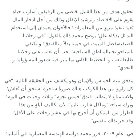
تحقيق هدف من هذا القبيل اقتضى من الرفيقين أسلوب حياة
يقوم على الاقتصاد وترشيد الإنفاق وذلك من أجل ادخار المال
بُغية تنفيذ مزيدٍ من المغامرات؛ فالأخوان يعمدان إلى استخدام
البدائل بذكاء عالٍ؛ يوضح محمد ذلك بالقول: “في رحلاتنا
الصيفيةنفضل المبيت في خيمة بدلاً منالفندق؛ و نكتفي
بالمتاحونتجنبالمناطق السياحية؛ نحب أن تغلب على رحلاتنا
طابعالتعب و التخطيط الذاتي بما يثير فينا شعور المسؤولية و
التحدي”.
يتدفق منه الحماس والإيمان وهو يكشف عن الحقيقة التالية: “في
كل زاويةٍ من هذا الكوكب هناك صورةٌ ساحرة تستحق أن تُعاش؛
والاستمتاع لا يتطلب فندق”خمس نجوم” وثلاث وجبات في اليوم؛
وبرِك سباحة”وماكل شارب نايم”؛ لأن تكاليف ليلةٍ من هذا
الطراز من الممكن أن أخرج بها في عشر رحلات على الأقل؛
وقد جربتذلك بنفسي”.
في عام ٢٠٠٩، قرر محمد دراسة الهندسة المعمارية في ألمانيا؛