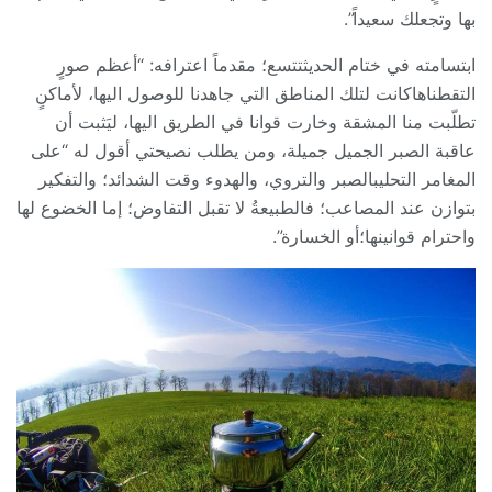
بها وتجعلك سعيداً”.
ابتسامته في ختام الحديثتتسع؛ مقدماً اعترافه: “أعظم صورٍ
التقطناهاكانت لتلك المناطق التي جاهدنا للوصول اليها، لأماكنٍ
تطلّبت منا المشقة وخارت قوانا في الطريق اليها، ليَثبت أن
عاقبة الصبر الجميل جميلة، ومن يطلب نصيحتي أقول له “على
المغامر التحليبالصبر والتروي، والهدوء وقت الشدائد؛ والتفكير
بتوازن عند المصاعب؛ فالطبيعةُ لا تقبل التفاوض؛ إما الخضوع لها
واحترام قوانينها؛أو الخسارة”.