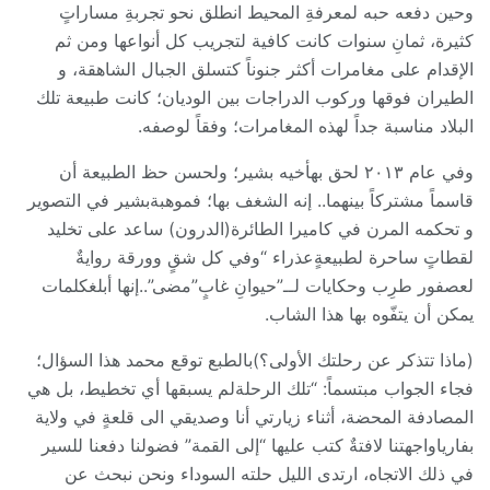
وحين دفعه حبه لمعرفةِ المحيط انطلق نحو تجربةِ مساراتٍ
كثيرة، ثمانِ سنوات كانت كافية لتجريب كل أنواعها ومن ثم
الإقدام على مغامرات أكثر جنوناً كتسلق الجبال الشاهقة، و
الطيران فوقها وركوب الدراجات بين الوديان؛ كانت طبيعة تلك
البلاد مناسبة جداً لهذه المغامرات؛ وفقاً لوصفه.
وفي عام ٢٠١٣ لحق بهأخيه بشير؛ ولحسن حظ الطبيعة أن
قاسماً مشتركاً بينهما.. إنه الشغف بها؛ فموهبةبشير في التصوير
و تحكمه المرن في كاميرا الطائرة(الدرون) ساعد على تخليد
لقطاتٍ ساحرة لطبيعةٍعذراء “وفي كل شقٍ وورقة روايةٌ
لعصفور طرِب وحكايات لــ”حيوانِ غابٍ”مضى”..إنها أبلغكلمات
يمكن أن يتفّوه بها هذا الشاب.
(ماذا تتذكر عن رحلتك الأولى؟)بالطبع توقع محمد هذا السؤال؛
فجاء الجواب مبتسماً: “تلك الرحلةلم يسبقها أي تخطيط، بل هي
المصادفة المحضة، أثناء زيارتي أنا وصديقي الى قلعةٍ في ولاية
بفارياواجهتنا لافتةٌ كتب عليها “إلى القمة” فضولنا دفعنا للسير
في ذلك الاتجاه، ارتدى الليل حلته السوداء ونحن نبحث عن