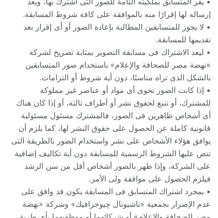
• يقر المتسابق بملكيته التامة للصور التى اشترك بها، ويعد
إرساله لها إقرارًا منه بالموافقة على كافة ‏شروط المسابقة.‏
• لا يجوز للمتسابقين المطالبة بإعادة الصور أو أى إقرار بعد
تقديمها للمسابقة.‏
• ليعد الاشتراك فى مسابقة التصوير بمثابة تصريح لشركة
«نهضة مصر للصحافة والإعلام» ‏باستخدام صور المتسابقين
بالشكل الذى تراه مناسبًا، دون أية شروط أو التزامات. ‏
• إذا كانت الصور تحوى أى مواد أو عناصر غير مملوكة
للمشترك، أو تتبع لحقوق نشر أو أطراف ‏ثالثة، أو إذا كان هناك
أى أشخاص ظاهرين فى الصور، فالمشترك مسئول مسئولية
قانونية كاملة عن ‏الحصول على حقوق النشر لها، كما يلزم أن
يوافق هؤلاء الأشخاص على نشر واستخدام الصور ‏بالطريقة التى
تنص عليها الشروط الرسمية للمسابقة دون أية تكاليف إضافية
على الشركة، وإذا ظهر ‏بالصور أشخاص أقل من سن الرشد
فيلزم الحصول على موافقة ولى الأمر.‏
• بمجرد اشتراك المتسابق فى المسابقة يكون قد وافق على
عدم الإضرار بجمعية «ناشيونال ‏چيوجرافيك» وشركة «نهضة
مصر للصحافة والإعلام» أو شركائهما أو موظفيهما بأى طريق،