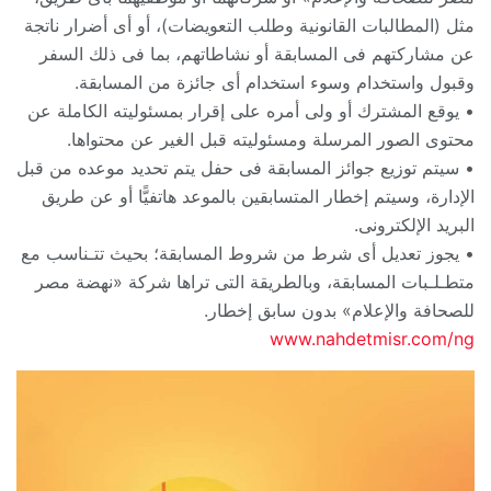
مثل ‏‏(المطالبات القانونية وطلب التعويضات)، أو أى أضرار ناتجة
عن مشاركتهم فى المسابقة أو ‏نشاطاتهم، بما فى ذلك السفر
وقبول واستخدام وسوء استخدام أى جائزة من المسابقة.‏
• يوقع المشترك أو ولى أمره على إقرار بمسئوليته الكاملة عن
محتوى الصور المرسلة ومسئوليته قبل ‏الغير عن محتواها. ‏
• سيتم توزيع جوائز المسابقة فى حفل يتم تحديد موعده من قبل
الإدارة، وسيتم إخطار المتسابقين ‏بالموعد هاتفيًّا أو عن طريق
البريد الإلكترونى.‏
• يجوز تعديل أى شرط من شروط المسابقة؛ بحيث تتـناسب مع
متطـلـبات المسابقة، وبالطريقة التى ‏تراها شركة «نهضة مصر
للصحافة والإعلام» بدون سابق إخطار.‏
www.nahdetmisr.com/ng