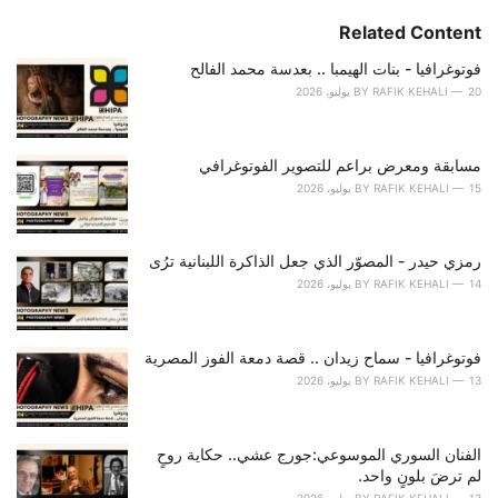
g
s
o
Related Content
:
r
i
فوتوغرافيا - بنات الهيمبا .. بعدسة محمد الفالح
e
20 يوليو، 2026
RAFIK KEHALI
BY
s
:
مسابقة ومعرض براعم للتصوير الفوتوغرافي
15 يوليو، 2026
RAFIK KEHALI
BY
رمزي حيدر - المصوّر الذي جعل الذاكرة اللبنانية ترُى
14 يوليو، 2026
RAFIK KEHALI
BY
فوتوغرافيا - سماح زيدان .. قصة دمعة الفوز المصرية
13 يوليو، 2026
RAFIK KEHALI
BY
الفنان السوري الموسوعي:جورج عشي.. حكاية روحٍ
لم ترضَ بلونٍ واحد.
13 يوليو، 2026
RAFIK KEHALI
BY