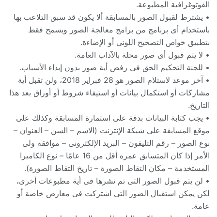
الفوتوغرافية المطبوعة.‏
• يشترط لقبول الصور بالمسابقة ألا يكون قد سبق التلاعب بها
باستخدام أى برنامج من برامج معالجة ‏الصور ويسمح فقط
بتطبيق خواص التصحيح اللونى أو الإضاءة.‏
• لا يتم قبول أى صور مخلة بالآداب العامة.‏
• للجنة التحكيم الحق فى رفض أية صور بدون إبداء الأسباب. ‏
• آخر موعد لاستلام الصور هو 28 فبراير 2018، ولن تقبل أية
مشاركات أو استكمال بيانات أو ‏استيفاء شروط أو أوراق بعد هذا
التاريخ.‏
• يجب كتابة البيانات بدقة على استمارة المسابقة وكذلك على
موقع المسابقة على شبكة الإنترنت ‏‏(الاسم – السن – العنوان –
نوع الصور – رقم التليفون – البريد الإلكترونى – موافقة ولى
الأمر ‏إذا كان المتسابق عمره أقل من 16 عامًا – نوع الكاميرا
المستخدمة – مكان التقاط الصورة – تاريخ ‏التقاط الصورة).‏
• لن يتم قبول الصور التى تم نشرها فى أية مطبوعات أخرى،
لكن يمكن استقبال الصور التى ‏اشتركت فى معارض خاصة أو
عامة. ‏