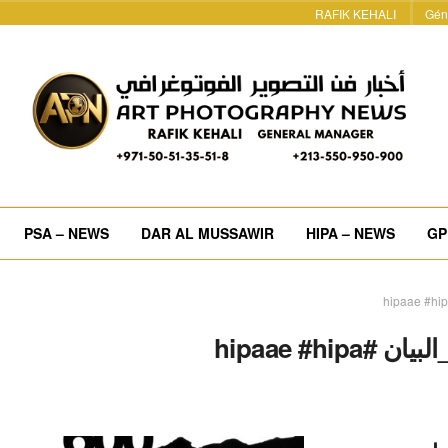
RAFIK KEHALI
Gén
PSA – NEWS
DAR AL MUSSAWIR
HIPA – NEWS
GP
#فوتوغرافيا #هيبا #صحيفة_البيان #hipaae #hipa