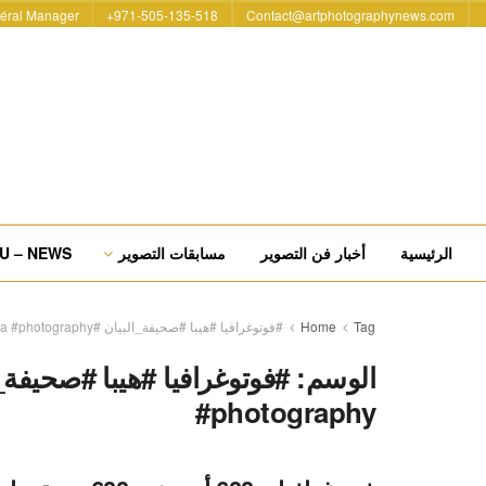
éral Manager
971-505-135-518+
Contact@artphotographynews.com
الرئيسية
أخبار فن التصوير
مسابقات التصوير
U – NEWS
Tag
Home
#فوتوغرافيا #هيبا #صحيفة_البيان #hipaae #hipa #photography
الوسم:
#photography