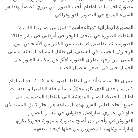
مصوّرةً لجماليات الطعام. أحب الصور التي تروي قصصاً وهذا هو
الشيء الممتع في التصوير الفوتوغرافي.
المصورة الإماراتية “ميثاء قاسم”
تقول عن صورتها الفائزة:
التقطتُ الصورة في متحف اللوفر في أبوظبي في يناير 2019.
الصورة غنيّة بتفاصيل قد تغيب عن الكثير من الأشخاص، من
الزخارف الجميلة في السقف إلى ظلال المساء المنعكسة على
المبنى. من وجهة نظري الصورة تُعبِّرُ عن إمكانية العثور على
الجَمَال حتى في أصغر تفاصيل الحياة.
عمري 16 سنة، بدأتُ في التقاط الصور عام 2015 بعد استلهامٍ
كبير من جدي الذي كان يتجوّلُ دائماً برفقة الكاميرا والعدسات.
لطالما انجذبتُ للصور المدهشة التي يلتقطها المصورون في
جميع أنحاء العالم. الفوز بهذه المسابقة هو إنجازٌ كبيرٌ بالنسبة لأي
فتاةٍ في عمري. سأواصل خطواتي في مسار التصوير
الفوتوغرافي وأحلم بأن أصبح مصورةً مشهورةً فخورةً بكونها
إماراتية ومُلهمة للمصورين من جيلها لإيجاد شغفهم.