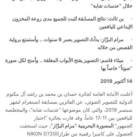
خلال “عدسات شابة”
·
بن ثالث:
نتائج المسابقة تُثبت للجميع مدى روعة المخزون
الإبداعي لليافعين
·
مرام البزّاز: بدأتُ التصوير بعمر 9 سنوات .. وأستمتع برواية
القصص من خلاله
·
ميثاء قاسم: التصوير يفتح الأبواب المغلقة .. وأمنح لكل صورة
“صوتاً” خاصاً بها
14 أكتوبر
2019
أعلنت الأمانة العامة لجائزة حمدان بن محمد بن راشد آل مكتوم
الدولية للتصوير الضوئي، عن الفائزين بمسابقة انستغرام لشهر
سبتمبر 2019، والتي كان موضوعها “عدسات شابة”، والمخصَّصة
لليافعين بين 11-17 عاماً. وقد فازت بجائزة “اختيار
الجمهور”
المصورة البحرينية “مرام البزّاز”
، حيث استحقت
الحصول على كاميرا رقمية من طرازNIKON D7200