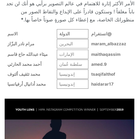
الأمر الأكثر إثارة للاهتمام في عالم التصوير برأيي هو أنك لن تجد
باباً مغلقاً ! وستكون قادراً على الإبداع والتقاط الصور من
منظوراتك الخاصة، مع إعطاء كل صورةٍ صوتاً خاصاً بها.
*
@
انستغرام
الدولة
الاسم
maram_albazzaz
البحرين
مرام نادر البزّاز
maithaqassim
الإمارات
ميثاء عبدالله حاج قاسم
9.amed
سلطنة عُمان
أحمد محمد الحارثي
tsaqifalthof
إندونيسيا
محمد تثقيف ألتوف
haidarar17
إندونيسيا
محمد أدانيال أرفيانسيا