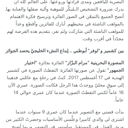
البصرية لليافعين ومدى فرادتها وروعتها. على العالم كله أن
يدرك ضرورة التشخيص الـمُبكِّر للموهبة وآلية صقلها والعناية بها.
أنصح الجميع بالتمعّن في الصور الفائزة وترسيخ فكرة الاهتمام
بالمواهب الناشئة في محيطهم. أبارك للفائزين وأقطع وعداً
للمواهب الناشئة التي شاركت ولم تفز، بتقديم هذه الفرصة لهم
مجدّداً في أقرب وقت.
بين كشمير و”لوفر” أبوظبي .. إبداع النشء الخليجيّ يحصد الجوائز
المصورة البحرينية “مرام البزّاز”
الفائزة بجائزة
“اختيار
الجمهور”
تقول عن صورتها الفائزة: التقطتُ الصورة في كشمير
الهندية في 17 أغسطس 2017. كنتُ في رحلةٍ مع عائلتي فذهبنا
إلى سوقٍ محليّ ووجدتُ هذا الرجل فكانت الصورة. عمري الآن
16 عاماً لكنني التقطتُ الصورة عندما كان عمري حوالي 14
عاماً.
بدأت قصتي مع التصوير عندما كان عمري 9 سنوات عندما
اشترى لي والدي كاميرا وعلَّمني الأساسيات وحضرتُ الكثير من
ورش العمل. في المستقبل سأستمر في التصوير وربما أصبح