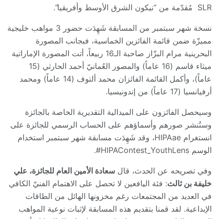
SLR مُقدّمة من “نيكون الشرق الأوسط وأفريقيا”.
نسخة شهر سبتمبر من المسابقة شَهِدَت حضور 3 مواهب خليجية
مميزّة ضمن قائمة الفائزين الخماسية، فبجانب المصورة
البحرينية مرام البزّاز صاحبة الـ16 ربيعاً، أتت المصورة الإماراتية
ميثاء قاسم (16 عاماً) والمصور العُمانيّ أحمد الحارثي (15
عاماً)، وأكمل القائمة الفائزان محمد ألتوف (14 عاماً) ومحمد
أرفيانسيا (17 عاماً) من إندونيسيا.
وسيحصل الفائزون على الميدالية التقديرية الخاصة بالجائزة
وستُنشر صورهم وأسماؤهم على الحساب الرسمي للجائزة على
انستغرام HIPAae، وقد شَهِدَت مسابقة شهر سبتمبر استخدام
الوسم HIPAContest_YouthLens#.
وفي تصريحه عن الحدث، قال
سعادة الأمين العام للجائزة، علي
خليفة بن ثالث
: فئة اليافعين لا تحصل على الاهتمام الفنيّ الكافي
في العديد من المجتمعات رغم مخزونها الهائل من الطاقات
الإبداعية. لقد قمنا بتقديم هذه المسابقة لإثبات نوعية المواهب