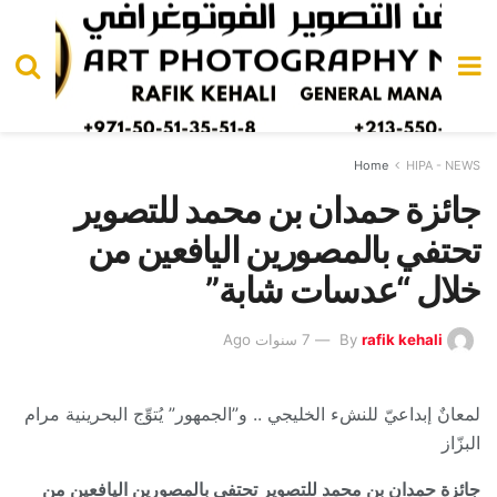
Home
HIPA - NEWS
جائزة حمدان بن محمد للتصوير
تحتفي بالمصورين اليافعين من
خلال “عدسات شابة”
rafik kehali
By
7 سنوات Ago
لمعانٌ إبداعيّ للنشء الخليجي .. و”الجمهور” يُتوِّج البحرينية مرام
البزّاز
جائزة حمدان بن محمد للتصوير تحتفي بالمصورين اليافعين من