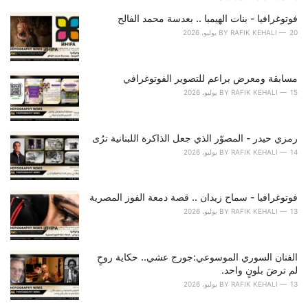
g
o
فوتوغرافيا - بنات الهيمبا .. بعدسة محمد الفالح
r
20 يوليو، 2026
RAFIK KEHALI
BY
i
e
s
مسابقة ومعرض براعم للتصوير الفوتوغرافي
:
15 يوليو، 2026
RAFIK KEHALI
BY
رمزي حيدر - المصوّر الذي جعل الذاكرة اللبنانية ترُى
14 يوليو، 2026
RAFIK KEHALI
BY
فوتوغرافيا - سماح زيدان .. قصة دمعة الفوز المصرية
13 يوليو، 2026
RAFIK KEHALI
BY
الفنان السوري الموسوعي:جورج عشي.. حكاية روحٍ
لم ترضَ بلونٍ واحد.
13 يوليو، 2026
RAFIK KEHALI
BY