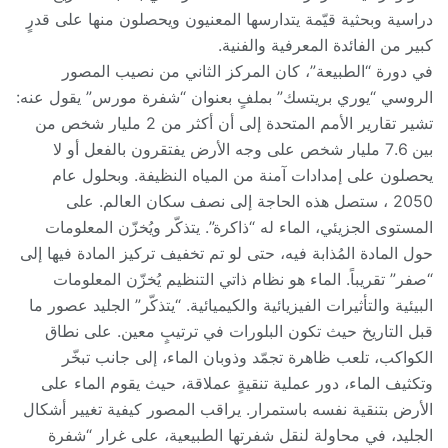
دراسية وبحثية قيّمة يتدارسها المعنيون ويحصلون منها على قدرٍ
كبير من الفائدة المعرفية والفنية.
في دورة “الطبيعة”، كان المركز الثاني من نصيب المصور
الروسي “يوري بريتسك” بملفٍ بعنوان “شفرة مورس” يقول عنه:
تشير تقارير الأمم المتحدة إلى أن أكثر من 2 مليار شخص من
بين 7.6 مليار شخص على وجه الأرض يفتقرون بالفعل أو لا
يحصلون على إمدادات آمنة من المياه النظيفة. وبحلول عام
2050 ، ستصل هذه الحاجة إلى نصف سكان العالم. على
المستوى الجزيئي، الماء له “ذاكرة”. يتذكّر ويُخزّن المعلومات
حول المادة المُذابة فيه، حتى لو تم تخفيف تركيز المادة فيها إلى
“صفر” تقريباً. الماء هو نظام ذاتي التنظيم يُخزّن المعلومات
البيئية والتأثيرات الفيزيائية والكيميائية. “يتذكّر” الجليد عصور ما
قبل التاريخ حيث تكون البلورات في ترتيبٍ معين. على نطاق
الكواكب، تلعب ظاهرة تجمّد وذوبان الماء، إلى جانب تبخّر
وتكثيف الماء، دور عملية تنقيةٍ عملاقة، حيث يقوم الماء على
الأرض بتنقية نفسه باستمرار. يراقب المصور كيفية تغيير أشكال
الجليد، في محاولة لنقل شفرتها الطبيعية، على غرار “شفرة