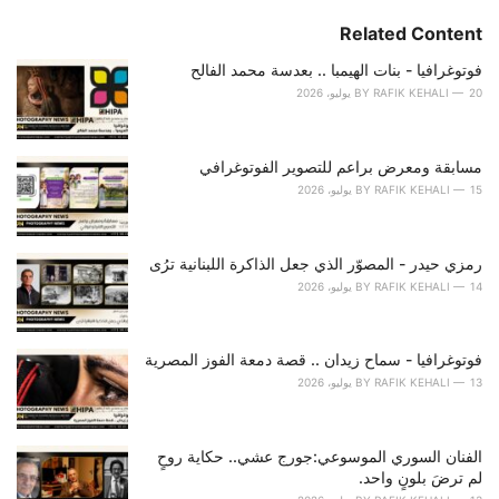
t
e
Related Content
g
o
فوتوغرافيا - بنات الهيمبا .. بعدسة محمد الفالح
r
20 يوليو، 2026
RAFIK KEHALI
BY
i
e
s
مسابقة ومعرض براعم للتصوير الفوتوغرافي
:
15 يوليو، 2026
RAFIK KEHALI
BY
رمزي حيدر - المصوّر الذي جعل الذاكرة اللبنانية ترُى
14 يوليو، 2026
RAFIK KEHALI
BY
فوتوغرافيا - سماح زيدان .. قصة دمعة الفوز المصرية
13 يوليو، 2026
RAFIK KEHALI
BY
الفنان السوري الموسوعي:جورج عشي.. حكاية روحٍ
لم ترضَ بلونٍ واحد.