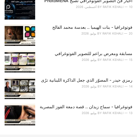
o
أخبار فنّ التصوير الفوتوغرافي تصبح PhotoMENA
r
10 أغسطس، 2026
RAFIK KEHALI
BY
i
e
s
فوتوغرافيا - بنات الهيمبا .. بعدسة محمد الفالح
:
20 يوليو، 2026
RAFIK KEHALI
BY
مسابقة ومعرض براعم للتصوير الفوتوغرافي
15 يوليو، 2026
RAFIK KEHALI
BY
رمزي حيدر - المصوّر الذي جعل الذاكرة اللبنانية ترُى
14 يوليو، 2026
RAFIK KEHALI
BY
فوتوغرافيا - سماح زيدان .. قصة دمعة الفوز المصرية
13 يوليو، 2026
RAFIK KEHALI
BY