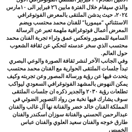
والذي سيقام خلال الفترة مابين ٢٦ فبراير الى ١٠مارس
٢٠٢٤، حيث يدشن الملتقى بالمعرض الفوتوغرافي
الاستثنائي “ميموريا” للفنان محمد محتسب ويضم
المعرض أعمال فوتوغرافية ملهمة تعبر عن الرسالة
السامية للمصور وتعكس عمق وثراء تجربة الفنان محمد
محتسب الذي سخر عدسته لتحكي عن ثقافة الشعوب
حول العالم.
وفي الجانب الآخر لنشر ثقافة الصورة والوعي البصري
تبدأ جلسات الملتقى الحوارية مع الفنان محمد محتسب
يتحدث فيها عن رؤية ورسالة المصور وعن تجربته وكيف
يمكن النهوض بالمشهد الفوتوغرافي السعودي ليواكب
تطلعات رؤية ٢٠٣٠ والجدير ذكره ان جلسات الملتقى
سوف يشارك فيها نخبة من رواد التصوير الضوئي في
المملكة الفنان خالد خضر والفنانة نها آل غالب والفنان
عبدالرحمن الحسني والفنانة سوزان اسكندر والفنان
طارق خوجه والفنان سعيد العلوي والفنان عباس
الخميس