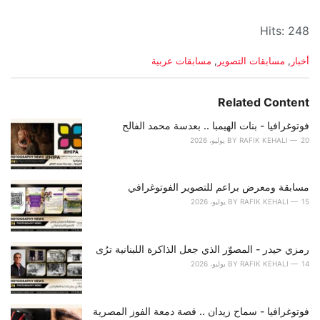
Hits: 248
C
أخبار
,
مسابقات التصوير
,
مسابقات عربية
a
t
e
Related Content
g
o
فوتوغرافيا - بنات الهيمبا .. بعدسة محمد الفالح
r
20 يوليو، 2026
RAFIK KEHALI
BY
i
e
s
مسابقة ومعرض براعم للتصوير الفوتوغرافي
:
15 يوليو، 2026
RAFIK KEHALI
BY
رمزي حيدر - المصوّر الذي جعل الذاكرة اللبنانية ترُى
14 يوليو، 2026
RAFIK KEHALI
BY
فوتوغرافيا - سماح زيدان .. قصة دمعة الفوز المصرية