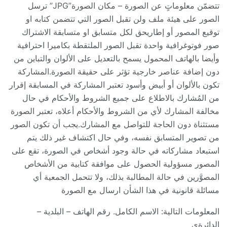
تتضمّن معلوماتٍ عن الصورة – مكان الصورة”JPG” ترسل
الصور على هيئة ملف ولن تقبل الصور التي تتضمن كتابه او
توقيع المصور أو إطاريحق لكل متسابق او متسابقة الاشتراك
صور فوتوغرافية واحدة تقبل الصور الملتقطة بكاميرا احترافية
وأيضا بالهاتف المحمول يسمح بالتعديل على الألوان والتباين من
دون إضافة عناصر خارجية تؤثر على حقيقة الصورة.المشاركة
تكون بالألوان أو أبيض وأسود تعتبر المشاركة في المسابقة إقرار
من المُشارك بالاطلاع على جميع الشروط والأحكام في حال
مخالفة المشارك لأي من الشروط والأحكام أعلاه، تعتبر الصورة
مستثناة دون الحاجة للتواصل مع المشارك.يجب أن تكون الصور
من تصوير المتسابق نفسه، وفي حال اكتشاف غير ذلك يتم
استبعاد مشاركاته في حالة وجود أشخاص في الصورة، تقع على
المصور مسؤولية الحصول على موافقة كتابية من الأشخاص
المصوَّرين في حالة المطالبة بذلك، ولا تتحمل الجمعية أي
مسائلة قانونية في هذا الشأن ارسال مع الصورة
المعلومات التالية: الاسم الكامل. رقم الهاتف – البلدية –
الدائرةي