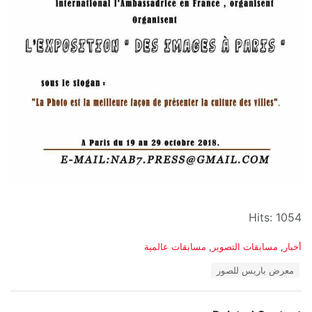
Hits: 1054
C
أخبار
,
مسابقات التصوير
,
مسابقات عالمية
a
T
معرض باريس للصور
t
a
e
g
g
s
o