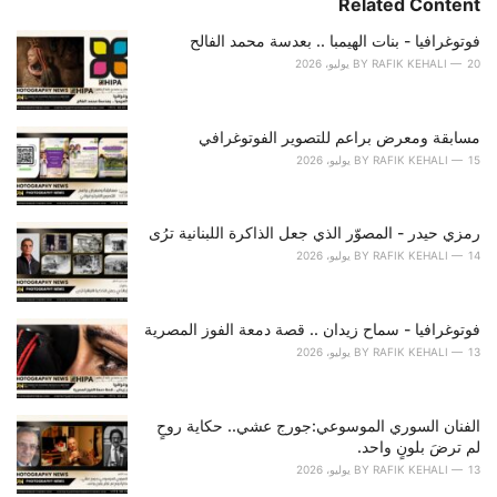
Related Content
:
r
i
فوتوغرافيا - بنات الهيمبا .. بعدسة محمد الفالح
e
20 يوليو، 2026
RAFIK KEHALI
BY
s
:
مسابقة ومعرض براعم للتصوير الفوتوغرافي
15 يوليو، 2026
RAFIK KEHALI
BY
رمزي حيدر - المصوّر الذي جعل الذاكرة اللبنانية ترُى
14 يوليو، 2026
RAFIK KEHALI
BY
فوتوغرافيا - سماح زيدان .. قصة دمعة الفوز المصرية
13 يوليو، 2026
RAFIK KEHALI
BY
الفنان السوري الموسوعي:جورج عشي.. حكاية روحٍ
لم ترضَ بلونٍ واحد.
13 يوليو، 2026
RAFIK KEHALI
BY