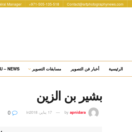
éral Manager
971-505-135-518+
Contact@artphotographynews.com
الرئيسية
أخبار فن التصوير
مسابقات التصوير
U – NEWS
بشير بن الزين
0
apnidara
by
17 يناير، 2018
in