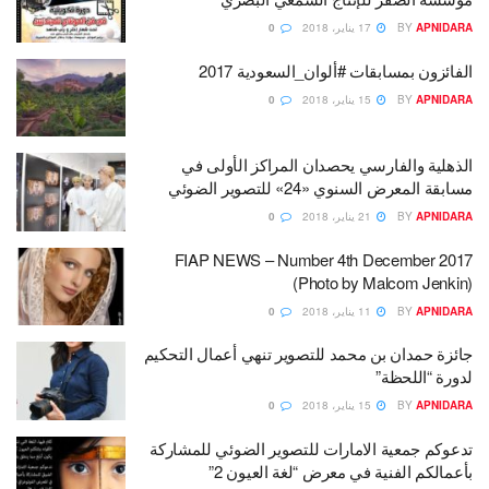
APNIDARA
BY
17 يناير، 2018
0
الفائزون بمسابقات #ألوان_السعودية 2017
APNIDARA
BY
15 يناير، 2018
0
الذهلية والفارسي يحصدان المراكز الأولى في
مسابقة المعرض السنوي «24» للتصوير الضوئي
APNIDARA
BY
21 يناير، 2018
0
FIAP NEWS – Number 4th December 2017
(Photo by Malcom Jenkin)
APNIDARA
BY
11 يناير، 2018
0
جائزة حمدان بن محمد للتصوير تنهي أعمال التحكيم
لدورة “اللحظة”
APNIDARA
BY
15 يناير، 2018
0
تدعوكم جمعية الامارات للتصوير الضوئي للمشاركة
بأعمالكم الفنية في معرض “لغة العيون 2”