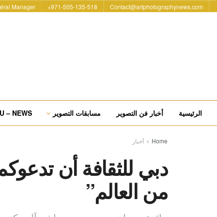
éral Manager
971-505-135-518+
Contact@artphotographynews.com
الرئيسية
أخبار فن التصوير
مسابقات التصوير
U – NEWS
Home
أخبار
دبي للثقافة أن تدعوك
من العالم”