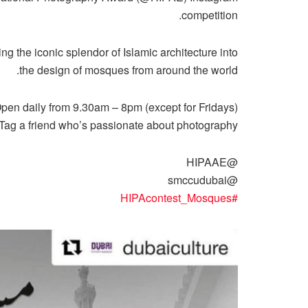
competition.
ting the iconic splendor of Islamic architecture into
the design of mosques from around the world.
pen daily from 9.30am – 8pm (except for Fridays)
Tag a friend who’s passionate about photography!
@HIPAAE
@smccudubai
HIPAcontest_Mosques
#