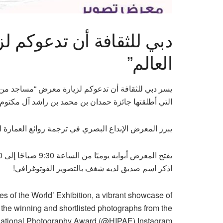
دبي للثقافة أن تدعوكم 
العالم”
يسر دبي للثقافة أن تدعوكم لزيارة معرض “مساجد من ال
التي أطلقتها جائزة حمدان بن محمد بن راشد آل مكتوم ا
يبرز المعرض الإبداع البصري في ترجمة روائع العمارة ا
يفتح المعرض أبوابه يوميًا من الساعة 9:30 صباحًا إلى 8:00 مساءً (ما عدا أيام الجمعة)
اذكر اسم صديق لديه شغف بالتصوير الفوتوغرافي!
ues of the World’ Exhibition, a vibrant showcase of
the winning and shortlisted photographs from the
ational Photography Award (@HIPAE) Instagram