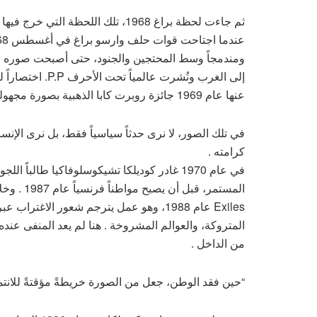
ثم جاءت لحظة براغ 1968، تلك اللحظة 
ومندمجاً وسط المحتجين والجنود، حتى أصبحت صوره من 
عنها عام 1969 جائزة روبرت كابا الذهبية بصورة مجهولة الاسم .
في تلك الصور، لا نرى حدثاً سياسياً فقط، بل نرى الإنسان
كرامته .
في عام 1970 غادر كوديلكا تشيكوسلوفاكيا طال
المستمر، 
Exiles عام 1988، وهو عمل يترجم شعور الا
المتروكة، والعوالم المشروخة . هنا لم يعد المنفى عنده
من الداخل .
“حين فقد الوطن، جعل من الصورة خريطةً مؤقتةً للانتما