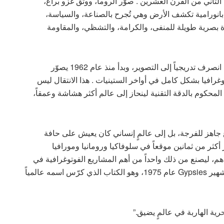
لثاني من القرن العشرين . صوّر الروما، ووثّق غزو براغ،
 بانورامية تكشف الأرض وهي تُجرح بالصناعة، والسياسة،
رة بصرية طويلة للمنفى، والكرامة، والتشظي، والمقاومة
بدأ جوزيف كوديلكا حياته المهنية مهندساً للطيران، لكنه انصرف تدريجياً إلى التصوير، وبدأ منذ عام 1962 يصوّر
غرافيا بشكل كامل في أواخر الستينيات . هذا الانتقال ليس
محكوم بالدقة التقنية لينحاز إلى عالم أكثر هشاشة وعمقاً،
اهز للفرجة، بل إلى عالمٍ إنساني كان يعيش على حافة
ار والتحول القسري . وبين عامي 1963 و1970 زار أكثر من ثمانين موقعاً في سلوفاكيا ورومانيا ومورافيا
اهم، ليصنع من ذلك واحداً من أهم المشاريع الفوتوغرافية في
القرن العشرين . وقد تُوّج هذا المشروع بصدور كتابه الشهير Gypsies عام 1975، وهو الكتاب الذي كرّس اسمه عالمياً
حرية الهاربة في عالمٍ يضيق.”