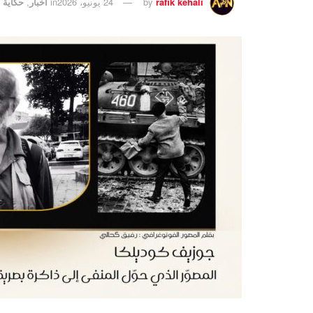
rafik kehali
by
24 يونيو، 2026
in
أخبار
,
حكاية 