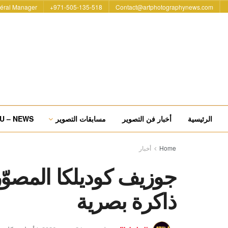
éral Manager
971-505-135-518+
Contact@artphotographynews.com
الرئيسية
أخبار فن التصوير
مسابقات التصوير
U – NEWS
Home
أخبار
جوزيف كوديلكا المصوّر
ذاكرة بصرية