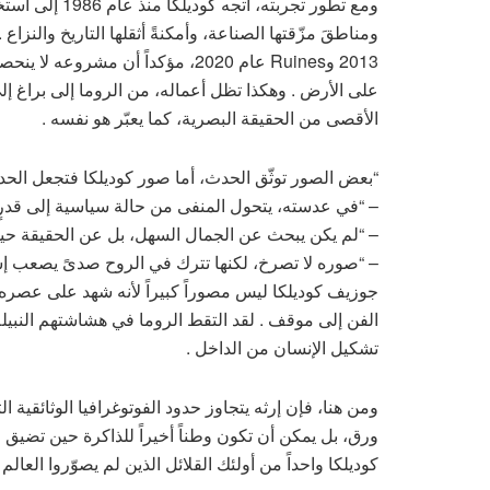
ومع تطور تجربته
2013 وRuines عام 2020، مؤكداً أن 
على الأرض . وهكذا تظل أعماله، من الروما إلى براغ إل
الأقصى من الحقيقة البصرية، كما يعبّر هو نفسه .
“بعض الصور توثّق الحدث، أما صور كوديلكا فتجعل الحدث 
– “في عدسته، يتحول المنفى من حالة سياسية إلى قدرٍ
– “لم يكن يبحث عن الجمال السهل، بل عن الحقيقة حين 
– “صوره لا تصرخ، لكنها تترك في الروح صدىً يصعب إسك
جوزيف كوديلكا ليس مصوراً كبيراً لأنه شهد على عصره
الفن إلى موقف . لقد التقط الروما في هشاشتهم النبيلة
تشكيل الإنسان من الداخل .
ومن هنا، فإن إرثه يتجاوز حدود الفوتوغرافيا الوثائقية 
ورق، بل يمكن أن تكون وطناً أخيراً للذاكرة حين تضيق ال
كوديلكا واحداً من أولئك القلائل الذين لم يصوّروا العالم