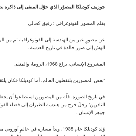
جوزيف كوديلكا المصوّر الذي حوّل المنفى إلى ذاكرة ب
بقلم المصور الفوتوغرافي : رفيق كحالي
عن مصورٍ عبر من الهندسة إلى الفوتوغرافيا، ثم من ال
الهش إلى صور خالدة في تاريخ العدسة .
المشروع الإنساني، براغ 1968، الروما، والمنفى
“بعض المصورين يلتقطون العالم، أما كوديلكا فكان يلتق
في تاريخ الصورة، قلّة من المصورين استطاعوا أن يجعلوا 
النادرين؛ رجلٌ خرج من هندسة الطيران إلى فضاء الفوت
جوهر الإنسان .
وُلد كوديلكا عام 1938، وبدأ مساره في ع