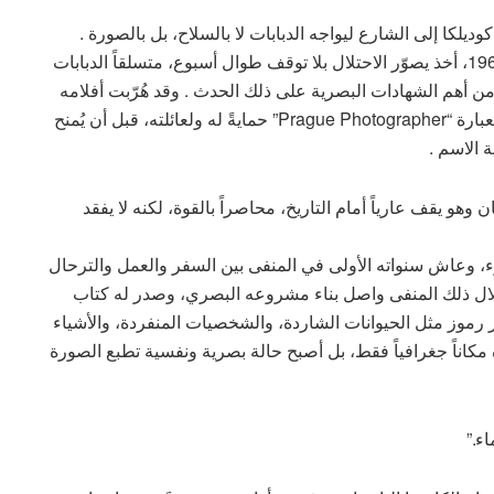
التي خرج فيها كوديلكا إلى الشارع ليواجه الدبابات لا بالسلاح، بل بالصورة .
عندما اجتاحت قوات حلف وارسو براغ في أغسطس 1968، أخذ يصوّر الاحتلال بلا توقف طوال أسبوع، متسلقاً الدبابات
أهم الشهادات البصرية على ذلك الحدث . وقد هُرّبت أفلامه
إلى الغرب ونُشرت عالمياً تحت الأحرف P.P. اختصاراً لعبارة “Prague Photographer” حمايةً له ولعائلته، قبل أن يُمنح
 وهو يقف عارياً أمام التاريخ، محاصراً بالقوة، لكنه لا يفقد
باً اللجوء، وعاش سنواته الأولى في المنفى بين السفر والعمل والترحال
قبل أن يصبح مواطناً فرنسياً عام 1987 . وخلال ذلك المنفى واصل بناء مشروعه البصري، وصدر له كتاب
غتراب عبر رموز مثل الحيوانات الشاردة، والشخصيات المنفردة، والأشياء
 مكاناً جغرافياً فقط، بل أصبح حالة بصرية ونفسية تطبع الصورة
ء.”