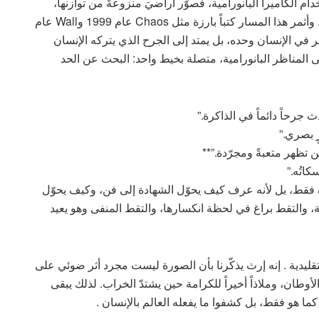
، اتجه كوديلكا منذ عام 1986 إلى استخدام الكاميرا البانورامية، فصوّر أراضيَ منزوعةً من توازنها،
ومناطقَ مزّقتها الصناعة، وأمكنةً أثقلها التاريخ والنزاع . وأثمر هذا المسار كتباً بارزة مثل Chaos عام 1999 وWall عام
مشروعه لا ينحصر في الإنسان وحده، بل يمتد إلى الجرح الذي يتركه الإنسان
ى المناظر البانورامية، متصلة بخيط واحد: البحث عن الحد
جرحاً دائماً في الذاكرة.”
 بصري.”
تظهر متعبةً ومجرّدة.”**
اتُه.”
 فقط، بل لأنه عرف كيف يحوّل الشهادة إلى فن، وكيف يحوّل
، والتقط براغ في لحظة انكسارها، والتقط المنفى وهو يعيد
التقليدية . إنه إرث يذكّرنا بأن الصورة ليست مجرد أثر ضوئي على
أوطان، وملاذاً أخيراً للكرامة حين يشتدّ الخراب. لذلك يبقى
 كما هو فقط، بل كشفوا ما يفعله العالم بالإنسان .