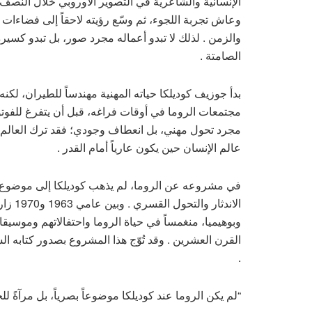
الإنسانية والشاعرية في التصوير الأوروبي خلال النصف ا
وعاش تجربة اللجوء، ثم وسّع رؤيته لاحقاً إلى فضاءات
والزمن . لذلك لا تبدو أعماله مجرد صور، بل تبدو كسي
الصامتة .
مجتمعات الروما في أوقات فراغه، قبل أن يتفرغ للفوتو
مجرد تحول مهني، بل انعطاف وجودي؛ فقد ترك العالم ال
عالم الإنسان حين يكون عارياً أمام القدر .
في مشروعه عن الروما، لم يذهب كوديلكا إلى موضوع ج
الاندث
وبوهيميا، منغمساً في حياة الروما واحتفالاتهم وموسيق
.
“لم يكن الروما عند كوديلكا موضوعاً بصرياً، بل مرآةً لل