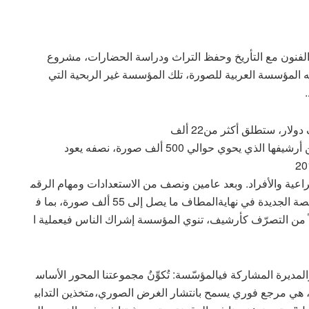
الفنون مع التأريخ وحفظ التراث ودراسة الحضارات، مشروع
 المؤسسة العربية للصورة، تلك المؤسسة غير الربحية التي
.
المؤسسة من خلال مشروعها الذي تبلغ كلفته 255 ألف دولار، ستطلق أكثر من22 ألف
صورة من 81 مجموعة مختلفة، ضمن الدفعة الأولى من أرشيفها الذي يحوي حوالي 500 ألف صورة، نصفه يعود
رقمنة للمؤسسة بدأت عام 2016
اعية والأفراد. وبعد عامين ونصف من الاستعدادات ومهام الرقم
نة،وتطوير نظامٍ خاص لإدارة المحتوى، ستستضيف المنصة الجديدة في نهايةالمطاف ما يصل إلى 55 ألف صورة، بما ف
لاً من التصرّف كأرشيف، تنوي المؤسسة إشراك الناس فيعملية ا
يرة المشاركة فيالمؤسّسة: تُكوِّنُ مجموعتنا المحور الأساس
، هي مرجع فوري يسمح بانتشار الغرض الصوري،متخذين التدابي