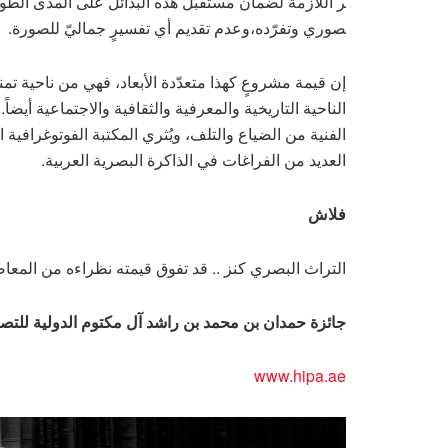
ر اللازمة لضمان مستقبل هذه البدائل على المدى الطوي
صوري وتفرّده،وعدم تقديم أي تفسيرٍ جماليّ للصورة.
إن قيمة مشروعٍ كهذا متعدّدة الأبعاد، فهي من ناحية تم
الناحية التاريخية والمعرفية والثقافية والاجتماعية أيض
الفنية من الضياع والتلف، ويُثري المكتبة الفوتوغرافية
العديد من الفراغات في الذاكرة البصرية العربية.
فلاش
التراث البصري كنز .. قد تفوق قيمته نظراءه من المعاص
جائزة حمدان بن محمد بن راشد آل مكتوم الدولية للتص
www.hipa.ae