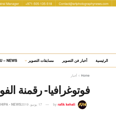
éral Manager
971-505-135-518+
Contact@artphotographynews.com
الرئيسية
أخبار فن التصوير
مسابقات التصوير
U – NEWS
Home
أخبار
فوتوغرافيا- رقمنة الفو
rafik kehali
by
17 يونيو، 2019
HIPA - NEWS