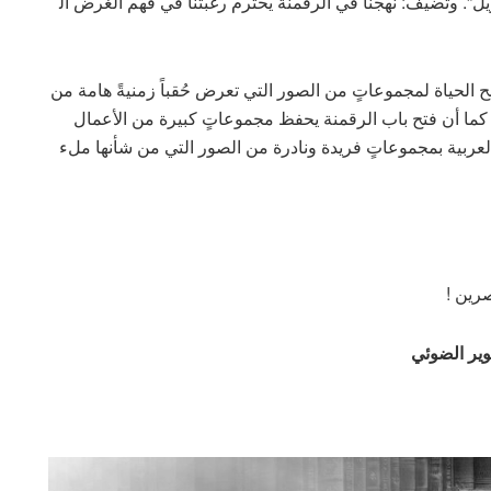
ل”. وتضيف: نهجنا في الرقمنة يحترم رغبتنا في فهم الغرض ال
نح الحياة لمجموعاتٍ من الصور التي تعرض حُقباً زمنيةً هامة من
اً. كما أن فتح باب الرقمنة يحفظ مجموعاتٍ كبيرة من الأعمال
 العربية بمجموعاتٍ فريدة ونادرة من الصور التي من شأنها ملء
رين !
وير الضوئي