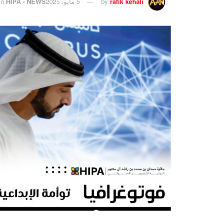
rafik kehali
by
5 مايو، 2025
HIPA - NEWS
in