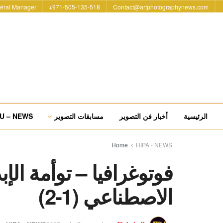
éral Manager
971-505-135-518+
Contact@artphotographynews.com
الرئيسية
أخبار فن التصوير
مسابقات التصوير
U – NEWS
Home
HIPA - NEWS
فوتوغرافيا – توأمة الإ
الاصطناعي (1-2)