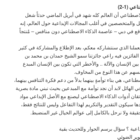
 (1-2)
لاصطناعي أن العالم كله شهد في أبريل الماضي حدثاً شغل
 والمتخصصين في أغلب المجالات الإبداعية حول العالم، إنه
قع في دبي – عاصمة الذكاء الاصطناعي دون منافس – مُنتجاً
 بعملنا الذي سنتشاركه معكم، بعد الإطلاع والمشاركة في كثير
 الفائزين فيه راعي جائزتنا سمو الشيخ حمدان بن محمد بن
ين الإنسان والآلة .. والأخطر التي تكون بين الإنسان المبدع
أنفسهم عن هذا النوع من المخاوف.
ناعي، هي بناء توأمةٍ بينهما بدلاً من دعم فكرة التنافس بينهما،
ي الهائل لابد أن نجد توأمة مع المبدعين بحيث نبني مادة بصرية
تقان أدوات الذكاء الاصطناعي ليصنع مع الأصل الإبداعي مواد
ها سيكون التقدير والتكريم لهذا التفاعل وليس للنتائج فقط،
يقة ولا نرحل بالكامل إلى عوالم الخيال غير المنضبط.
اعية ؟ سؤال برسم الحوار وللحديث بقية
وير الضوئي