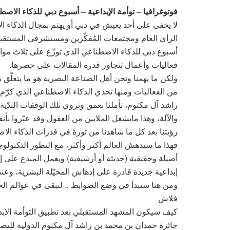
فوتوغرافيا – توأمة الإبداعية – أسبوع دبي للذكاء الاصطناعي
لا يخفى على أحد يعيش في دبي أو يهتم بمجال الذكاء ا
الرأي العام ومجتمعات المُفكّرين ومستشرفي المستقبل
أسبوع دبي للذكاء الاصطناعي الذي توزّع على ثلاث موا
فعاليات وأعمال تتجاوز قدرة المقالات على حصرها.
ولكن ما يهمنا ونحن أهل الصناعة البصرية هو ما يتعلّق
من الفعاليات ومنها تحدي الذكاء الاصطناعي الذي كرّّم
راشد آل مكتوم، تأملنا بعمق وتروي تلك الوقفات الندّية ب
والآلة، وهذا مايشغل الملايين من العقول وقد عبّروا ب
رؤيتنا بعد كل ما شاهدنا من ثورة في قدرات الذكاء الاصط
فهذا ما سيدهش العالم أكثر وأكثر، مع التطور التكنولوج
أصيلة وحقيقية (حديثة أو أرشيفية) ويعمل المبدع على إ
إبداعية جديدة قادرة على إدهاش المخيّلة البشرية، وعند
ومن هنا سنبدأ في وضع الضوابط .. لنبقى في عوالم الحق
فلاش
كيف سيكون المشهد المستقبلي بعد تطبيق التوأمة الإبد
جائزة حمدان بن محمد بن راشد آل مكتوم الدولية للتص