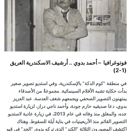
فوتوغرافيا –
أحمد بدوي .. أرشيف الاسكندرية العريق
(1-2)
في منطقة “كوم الدكة” بالإسكندرية، وفي استديو تصوير صغير
بدأت حكاية تشبه الأفلام السينمائية. مجموعةٌ من الأصدقاء
يمتهنون التصوير الصحفي ويجمعهم شغف العدسة. عبد العزيز
بدوي، دعا صديقيه حازم جودة، وأحمد ناجي دراز، لزيارة استديو
جده، والمغلق منذ وفاته في عام 2013، في زيارة عادية لاستديو
التصوير القائم منذ الأربعينيات في بناية آيلة للسقوط. وهناك
اكتشف المصورون الثلاثة “الكنز” الذي تركه بدوي “الجد” في قبو