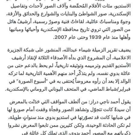
الاستديو، مئات الأفلام المُحمَّضة وآلاف الصور لأحداث وتفاصيل
الإسكندرية، صور الشواطئ والبنايات والشوارع والحدائق والأزقة،
وجوهٌ ومناسباتٌ عائلية، لقاءاتٌ فنية وصورٌ رسمية، أرشيفٌ هائل
من الصور التي تروي تاريخ محافظة الإسكندرية وأحيائها ومبانيها
وأهلها منذ عام 1939 وحتى عام 2007.
يضيف تقرير الزميلة شيماء عبدالله، المنشور على شبكة الجزيرة
الاعلامية، أن المشروع الذي بدأه الأصدقاء الثلاثة لإنقاذ أرشيف
الأستديو القديم وترميمه وتوثيقه تاريخياً، لم يحظ بالدعم حتى من
عائلة بدوي نفسه، ولم يتذكّر أحد منهم الأهمية التاريخية لما تركه
الوالد إلا بعد أن رأوه معروضاً يُحتفى به في “أسبوع الصورة” في
فبراير/شباط الماضي، في المتحف اليوناني الروماني بالإسكندرية.
يقول أحمد ناجي دراز: من ألطف المواقف التي حَدَثَت بالمعرض
أن سيدةً كانت تتجوّل وتشاهد الصور وفجأة وقفت أمام صورةٍ لها
في شبابها كانت قد تصوّرتها في استديو بدوي منذ سنواتٍ طويلة،
لم تكن الحادثة الوحيدة، ولكن كثيرين ممن تابعوا المعرض نشروا
ذكرياتهم مع المصور أحمد بدوي، الذي تملك كل عائلةٍ في