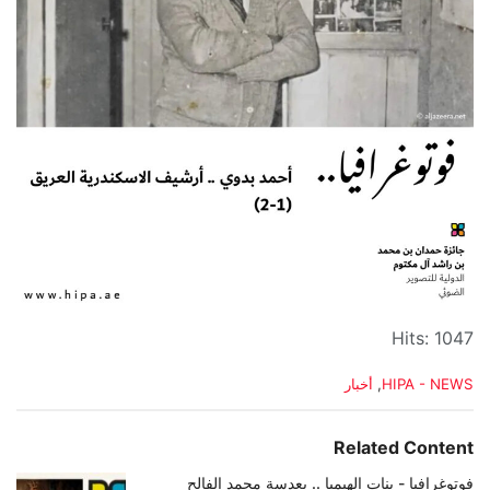
Hits: 1047
C
HIPA - NEWS
,
أخبار
a
t
e
Related Content
g
o
فوتوغرافيا - بنات الهيمبا .. بعدسة محمد الفالح