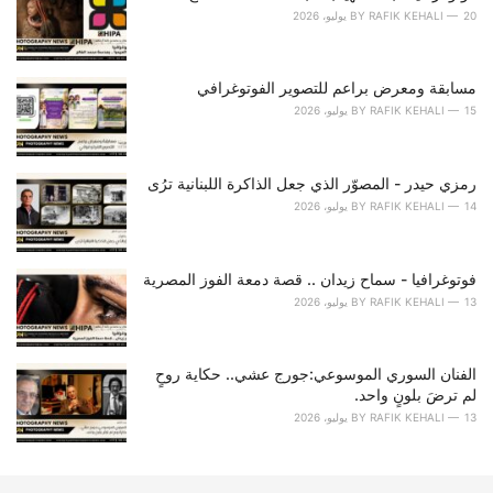
r
20 يوليو، 2026
RAFIK KEHALI
BY
i
e
s
مسابقة ومعرض براعم للتصوير الفوتوغرافي
:
15 يوليو، 2026
RAFIK KEHALI
BY
رمزي حيدر - المصوّر الذي جعل الذاكرة اللبنانية ترُى
14 يوليو، 2026
RAFIK KEHALI
BY
فوتوغرافيا - سماح زيدان .. قصة دمعة الفوز المصرية
13 يوليو، 2026
RAFIK KEHALI
BY
الفنان السوري الموسوعي:جورج عشي.. حكاية روحٍ
لم ترضَ بلونٍ واحد.
13 يوليو، 2026
RAFIK KEHALI
BY