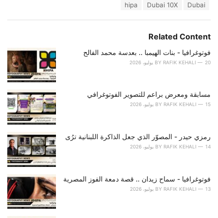
T
hipa
Dubai 10X
Dubai
t
a
e
g
g
s
o
Related Content
:
r
i
فوتوغرافيا - بنات الهيمبا .. بعدسة محمد الفالح
e
20 يوليو، 2026
RAFIK KEHALI
BY
s
:
مسابقة ومعرض براعم للتصوير الفوتوغرافي
15 يوليو، 2026
RAFIK KEHALI
BY
رمزي حيدر - المصوّر الذي جعل الذاكرة اللبنانية ترُى
14 يوليو، 2026
RAFIK KEHALI
BY
فوتوغرافيا - سماح زيدان .. قصة دمعة الفوز المصرية
13 يوليو، 2026
RAFIK KEHALI
BY