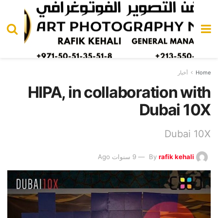
Home
أخبار
HIPA, in collaboration with
Dubai 10X
Dubai 10X
rafik kehali
By
9 سنوات Ago