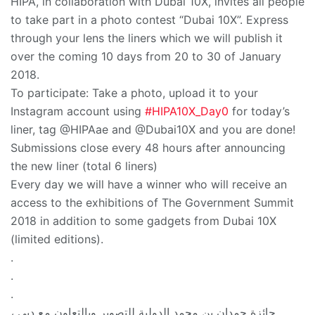
HIPA, in collaboration with Dubai 10X, invites all people
to take part in a photo contest “Dubai 10X”. Express
through your lens the liners which we will publish it
over the coming 10 days from 20 to 30 of January
2018.
To participate: Take a photo, upload it to your
Instagram account using
#
HIPA10X_Day0
for today’s
liner, tag @HIPAae and @Dubai10X and you are done!
Submissions close every 48 hours after announcing
the new liner (total 6 liners)
Every day we will have a winner who will receive an
access to the exhibitions of The Government Summit
2018 in addition to some gadgets from Dubai 10X
(limited editions).
.
.
.
جائزة حمدان بن محمد الدولية للتصوير وبالتعاون مع دبي ،