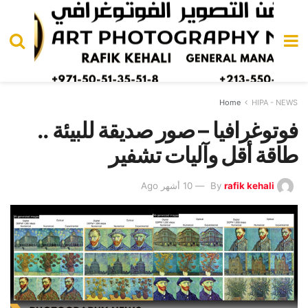
Home
HIPA - NEWS
فوتوغرافيا – صور صديقة للبيئة ..
طاقة أقل وآليات تشفير
rafik kehali
By
10 أشهر Ago