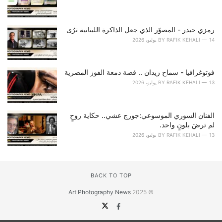
رمزي حيدر - المصوّر الذي جعل الذاكرة اللبنانية ترُى
14 يوليو، 2026
RAFIK KEHALI
BY
فوتوغرافيا - سماح زيدان .. قصة دمعة الفوز المصرية
13 يوليو، 2026
RAFIK KEHALI
BY
الفنان السوري الموسوعي:جورج عشي.. حكاية روحٍ
لم ترضَ بلونٍ واحد.
13 يوليو، 2026
RAFIK KEHALI
BY
BACK TO TOP
Art Photography News
© 2025