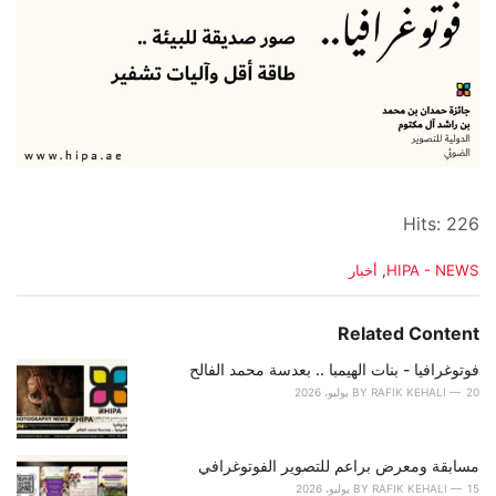
Hits: 226
C
HIPA - NEWS
,
أخبار
a
t
e
Related Content
g
o
فوتوغرافيا - بنات الهيمبا .. بعدسة محمد الفالح
r
20 يوليو، 2026
RAFIK KEHALI
BY
i
e
s
مسابقة ومعرض براعم للتصوير الفوتوغرافي
:
15 يوليو، 2026
RAFIK KEHALI
BY