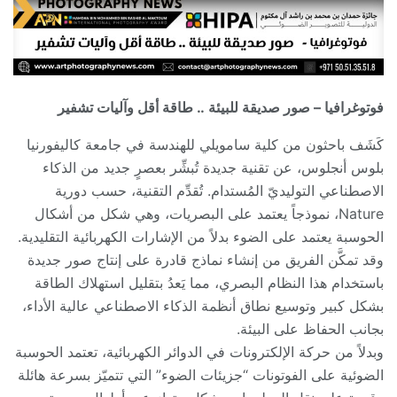
فوتوغرافيا – صور صديقة للبيئة .. طاقة أقل وآليات تشفير
كَشَف باحثون من كلية سامويلي للهندسة في جامعة كاليفورنيا
بلوس أنجلوس، عن تقنية جديدة تُبشِّر بعصرٍ جديد من الذكاء
الاصطناعي التوليديّ المُستدام. تُقدِّم التقنية، حسب دورية
Nature، نموذجاً يعتمد على البصريات، وهي شكل من أشكال
الحوسبة يعتمد على الضوء بدلاً من الإشارات الكهربائية التقليدية.
وقد تمكَّن الفريق من إنشاء نماذج قادرة على إنتاج صور جديدة
باستخدام هذا النظام البصري، مما يَعدُ بتقليل استهلاك الطاقة
بشكل كبير وتوسيع نطاق أنظمة الذكاء الاصطناعي عالية الأداء،
بجانب الحفاظ على البيئة.
وبدلاً من حركة الإلكترونات في الدوائر الكهربائية، تعتمد الحوسبة
الضوئية على الفوتونات “جزيئات الضوء” التي تتميّز بسرعة هائلة