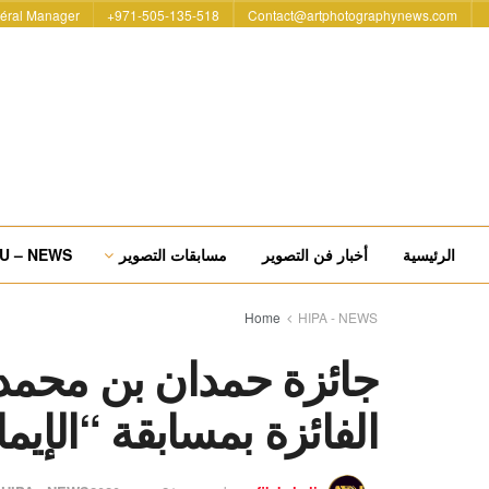
éral Manager
971-505-135-518+
Contact@artphotographynews.com
الرئيسية
أخبار فن التصوير
مسابقات التصوير
U – NEWS
Home
HIPA - NEWS
جائزة حمدان بن محمد 
الفائزة بمسابقة “الإيم