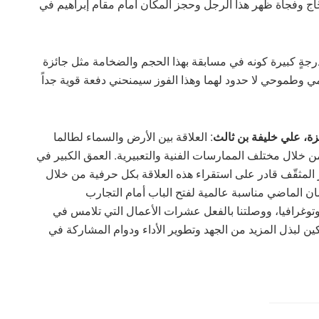
للحجّاج وفجأة ظهر هذا الرجل وحجز المكان أمام مقام إبراهيم في
درجةٍ كبيرة كونه في مسابقة بهذا الحجم والضخامة مثل جائزة
مي وطموحي لا حدود لهما وهذا الفوز سيمنحني دفعة قوية جداً
ئزة، علي خليفة بن ثالث
: العلاقة بين الأرض والسماء لطالما
 من خلال مختلف الممارسات الفنية والتعبيرية. العمق الكبير في
 المثقّف قادر على استقراء هذه العلاقة بكل حرفية من خلال
ن الماضي مناسبة عالمية لفتح الباب أمام التجارب
لفوتوغرافيا، ووصلتنا بالفعل عشرات الأعمال التي تلامس في
كين لبذل المزيد من الجهد وتطوير الأداء ودوام المشاركة في