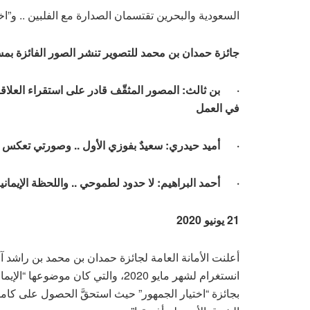
السعودية والبحرين تقتسمان الصدارة مع الفلبين .. و”اخت
جائزة حمدان بن محمد للتصوير تنشر الصور الفائزة بمس
·
بن ثالث: المصور المثقّف قادر على استقراء العلاق
في العمل
·
أميد حيدري: سعيدٌ بفوزي الأول .. وصورتي تعكس صل
·
أحمد البراهيم: لا حدود لطموحي .. واللحظة الإيما
21 يونيو
2020
أعلنت الأمانة العامة لجائزة حمدان بن محمد بن راشد آ
انستغرام لشهر مايو 2020، والتي كان موضوعها “الإيمان”. المسابقة شَهِدَت فوز