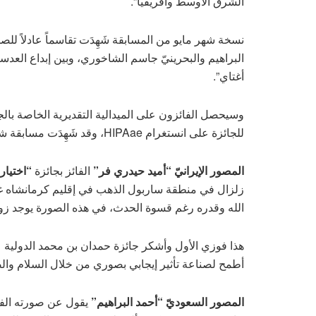
الشرق الأوسط وأفريقيا”.
نسخة شهر مايو من المسابقة شَهِدَت تقاسماً عادلاً للصد
البراهيم والبحرينيّ جاسم الشاخوري، وبين إبداع العدسة 
أغتاي”.
وسيحصل الفائزون على الميدالية التقديرية الخاصة با
للجائزة على انستغرام HIPAae، وقد شَهِدَت مسابقة شهر مايو استخدام الوسم HIPAContest_Faith#.
المصور الإيرانيّ “أميد حيدري فر”
الفائز بجائزة
“اختيار
الله وقدره رغم قسوة الحدث، في هذه الصورة يوجد زوج
هذا فوزي الأول وأشكر جائزة حمدان بن محمد الدولية 
أطمح لصناعة تأثير إيجابي بصوري من خلال السلام والص
المصور السعوديّ “أحمد البراهيم”
يقول عن صورته الفا