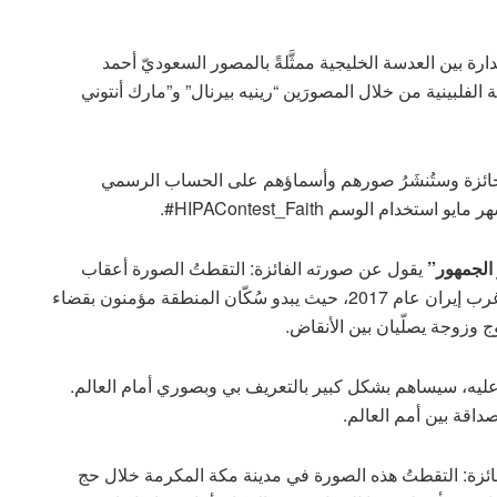
ارة بين العدسة الخليجية ممثَّلةً بالمصور السعوديّ أحمد
الفلبينية من خلال المصورَين “رينيه بيرنال” و”مارك أنتوني
لجائزة وستُنشَرُ صورهم وأسماؤهم على الحساب الرسمي
 الجمهور”
يقول عن صورته الفائزة: التقطتُ الصورة أعقاب
زلزال في منطقة ساربول الذهب في إقليم كرمانشاه غرب إيران عام 2017، حيث يبدو سُكّان المنطقة مؤمنون بقضاء
 وزوجة يصلّيان بين الأنقاض.
عليه، سيساهم بشكل كبير بالتعريف بي وبصوري أمام العالم.
داقة بين أمم العالم.
ئزة: التقطتُ هذه الصورة في مدينة مكة المكرمة خلال حج