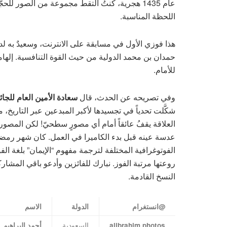
عام 1435 هجرية، كنتُ ألتقط مجموعة من الصور 
اللحظة المناسبة.
هذا فوزي الأول في مسابقة على الانترنت، وسعيدٌ به ل
حمدان بن محمد الدولية من حيث القوة التنافسية. إلها
للأمام.
وفي تصريحه عن الحدث، قال
سعادة الأمين العام للجا
شكَّلت تحدياً في تجسيدها لأكبر المبدعين عبر التاريخ،
العلاقة يقفُ عائقاً أمام أي مصورٍ سطحيّ! لكن المصور
عدسة عينه قبل بدء الكاميرا في العمل. كان شهر رمضا
الفوتوغرافية المختلفة لترجمة مفهوم “الإيمان” بلغة ا
روعتها مرتبة الفوز. نبارك للفائزين وأدعو باقي المشار
النسخ القادمة.
@
انستغرام
الدولة
الاسم
السعودية
alibrahim.photos
أحمد البراهيم