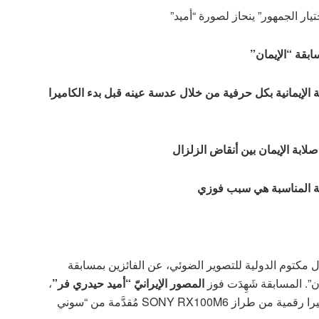
يار الجمهور” ينحاز لصورة “أميد”
ابقة “الإيمان”
ة الإيمانية بكل حرفية من خلال عدسة عينه قبل بدء الكاميرا
ابة الإيمان بين أنقاض الزلزال
نية المناسبة هي سبب فوزي
ل مكتوم الدولية للتصوير الضوئي، عن الفائزين بمسابقة
المصور الإيرانيّ “أميد حيدري فر”
،
بجائزة “اختيار الجمهور” حيث استحقَّ الحصول على كاميرا رقمية من طراز SONY RX100M6 مُقدَّمة من “سوني