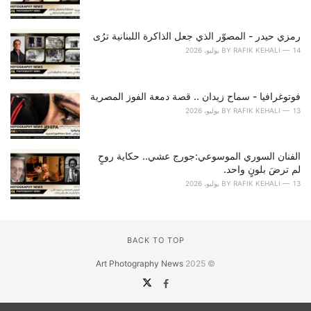
رمزي حيدر - المصوّر الذي جعل الذاكرة اللبنانية ترُى
14 يوليو، 2026
RAFIK KEHALI
BY
فوتوغرافيا - سماح زيدان .. قصة دمعة الفوز المصرية
13 يوليو، 2026
RAFIK KEHALI
BY
الفنان السوري الموسوعي:جورج عشي.. حكاية روحٍ
لم ترضَ بلونٍ واحد.
13 يوليو، 2026
RAFIK KEHALI
BY
BACK TO TOP
Art Photography News
© 2025