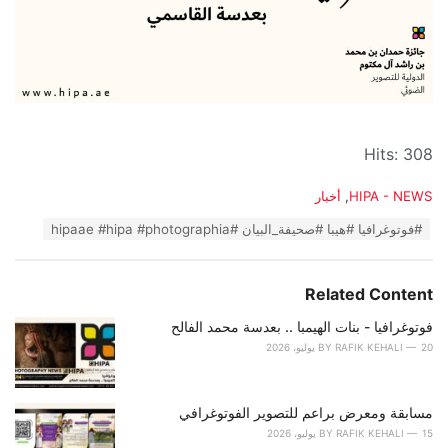
Hits: 308
C
HIPA - NEWS
,
أخبار
a
T
#فوتوغرافيا #هيبا #صحيفة_البيان #hipaae #hipa #photographia
t
a
e
g
g
s
o
Related Content
:
r
i
فوتوغرافيا - بنات الهيمبا .. بعدسة محمد الفالح
e
20 يوليو، 2026
RAFIK KEHALI
BY
s
:
مسابقة ومعرض براعم للتصوير الفوتوغرافي
15 يوليو، 2026
RAFIK KEHALI
BY