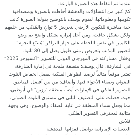
عندما تم التقاط هذه الصورة البارعة.
كمٌ كبير من التساؤلات والدهشة أحاطت بالصورة وبمصداقية
تكوينها ومعلوماتها، ليقوم يوسف بالتوضيح بقوله: الصورة كانت
حية مباشرة للتكوين الأرضي بتعريض 5 ثوانٍ والمُذنّب من خلفهم
ولكن بشكلٍ خافت، ومن أجل إبرازه بشكل واضح تم وضع
الكاميرا في نفس اللحظة على جهاز التراكر “مُتتبّع النجوم”
لتصوير المذنب بتعريضٍ زمني طويل يصل إلى 30 ثانية.
وخلال مشاركته في المهرجان الدولي للتصوير “اكسبوجر 2025”
في الشارقة، قال يوسف: منطقة مليحة في إمارة الشارقة،
تعتبر موقعاً مثالياً لرصد الظواهر الفلكية بفضل انخفاض التلوث
الضوئي وصفاء الأجواء فيها. وأضاف: من بين أفضل المناطق
للتصوير الفلكي في الإمارات أيضاً، منطقة “رزين” في أبوظبي،
حيث حصلت على التصنيف الثاني في مستوى التلوث الضوئي،
مما يجعل سماء المنطقة في غاية الصفاء والوضوح، وهي وجهة
مثالية لمحترفي التصوير الفلكي.
فلاش
العدسات الإماراتية تواصل قفزاتها المدهشة