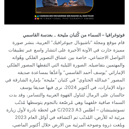
فوتوغرافيا – السماء من كُثبان مليحة .. بعدسة القاسمي
قام موقع ومجلة “ناشيونال جيوغرافيك” العربية، بنشر صورة
مميزة حازت في الآونة الأخيرة على انتشار واسع عبر تطبيقات
التواصل الاجتماعي، خاصة بين عشاق التصوير الفلكي وهُواته
والمهتمين بتفاصيله. الصورة الليلية التي التقطها المصور الفلكي
الإماراتي “يوسف أحمد القاسمي” وأعدَّها بمساعدة صديقه
المصور “عبدالله الحتاوي” في كثبان “مليحة” بإمارة الشارقة في
دولة الإمارات، في أكتوبر 2024، نرى فيها صديقا يوسف
جالسان على الرمال لتناول القهوة العربية والتسامر، وقد بدت
السماء صافية خلفهما وهي مُرصّعة بالنجوم يتوسطها مُذنّب
تسوتشينشان – أطلس C/2023 A3 في لحظة نادرة لأول زيارة
مرئية له للأرض، المُذنّب تم اكتشافه في أوائل العام 2023
وبلغت ذروة وضوحه المرئية من الارض خلال أكتوبر الماضي،