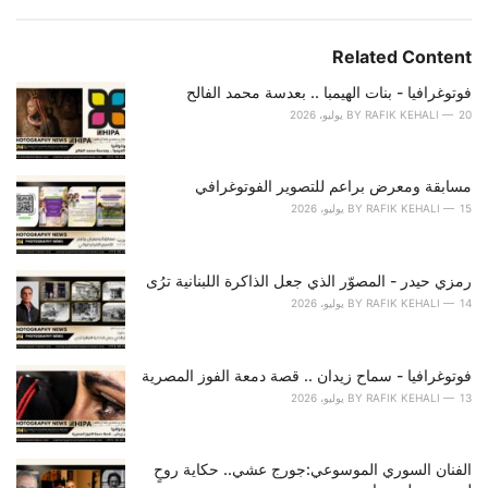
a
e
g
g
s
o
Related Content
:
r
i
فوتوغرافيا - بنات الهيمبا .. بعدسة محمد الفالح
e
20 يوليو، 2026
RAFIK KEHALI
BY
s
:
مسابقة ومعرض براعم للتصوير الفوتوغرافي
15 يوليو، 2026
RAFIK KEHALI
BY
رمزي حيدر - المصوّر الذي جعل الذاكرة اللبنانية ترُى
14 يوليو، 2026
RAFIK KEHALI
BY
فوتوغرافيا - سماح زيدان .. قصة دمعة الفوز المصرية
13 يوليو، 2026
RAFIK KEHALI
BY
الفنان السوري الموسوعي:جورج عشي.. حكاية روحٍ