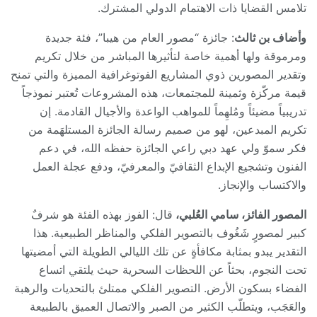
تلامس القضايا ذات الاهتمام الدولي المشترك.
وأضاف بن ثالث
: جائزة “مصور العام من هيبا”، فئة جديدة
ومرموقة ولها أهمية خاصة لتأثيرها المباشر من خلال تكريم
وتقدير المصورين ذوي المشاريع الفوتوغرافية المميزة والتي تمنح
قيمة مركّزة وثمينة للمجتمعات، هذه المشروعات تُعتبر نموذجاً
تدريبياً مضيئاً ومُلهِماً للمواهب الواعدة والأجيال القادمة. إن
تكريم المبدعين، لهو من صميم رسالة الجائزة المستلهَمة من
فكر سموّ ولي عهد دبي راعي الجائزة حفظه الله، في دعم
الفنون وتشجيع الإبداع الثقافيّ والمعرفيّ، ودفع عجلة العمل
والاكتساب والإنجاز.
المصور الفائز، سامي العُلبي،
قال: الفوز بهذه الفئة هو شرفٌ
كبير لمصورٍ شَغُوف بالتصوير الفلكي والمناظر الطبيعية. هذا
التقدير
يبدو بمثابة مكافأةٍ عن تلك الليالي الطويلة التي أمضيتها
تحت النجوم، بحثاً عن اللحظات السحرية حيث يلتقي اتساع
الفضاء بسكون الأرض. التصوير الفلكي ممتلئ بالتحديات والرهبة
والعَجَب، ويتطلّب الكثير من الصبر والاتصال العميق بالطبيعة