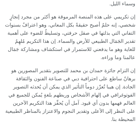
وسماء الليل.
إن تكريمي على هذه المنصة المرموقة هو أكثر من مجرد إنجازٍ
شخصي، إنه حلمٌ أصبح حقيقةً بكل المعاني، وهو اعترافٌ بسنوات
التفاني التي بذلتها في صقل حرفتي، وتسليطٌ للضوء على أهمية
تقدير الجَمَال الطبيعي للأرض والسماء. إن هذا التكريم مُلهِمٌ
للغاية وهو ما يدفعني للاستمرار في استكشاف ومشاركة جَمَال
عالمنا وما وراءه.
إن التزام جائزة حمدان بن محمد للتصوير بتقدير المصورين هو
برهانٌ ساطع على احترافية دبي في صناعة الفنون والثقافة
الجادة. إن هيبا تُعزّز دوماً التأثير الذي يمكن أن يُحدثه التصوير
الفوتوغرافي في إلهام الأشخاص وربطهم بلغةٍ يُمكن للجميع في
العالم فهمها بدون أي قيود. آمل أن يُحفِّز هذا التكريم الآخرين
على النظر إلى الأعلى وتقدير النجوم والاعتزاز بالمناظر الطبيعية
المحيطة بنا.