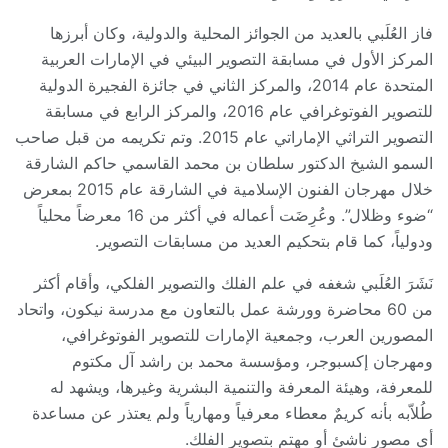
فاز العُلَبي بالعديد من الجوائز المحلية والدولية، وكان أبرزها
المركز الأول في مسابقة التصوير البيئي في الإمارات العربية
المتحدة عام 2014، والمركز الثاني في جائزة الفجيرة الدولية
للتصوير الفوتوغرافي عام 2016، والمركز الرابع في مسابقة
التصوير التراثي الإماراتي عام 2015. وتم تكريمه من قبل صاحب
السمو الشيخ الدكتور سلطان بن محمد القاسمي حاكم الشارقة
خلال مهرجان الفنون الإسلامية في الشارقة عام 2015 بمعرض
“ضوء وظلال”. وعُرِضَت أعماله في أكثر من 16 معرضاً محلياً
ودولياً، كما قام بتحكيم العديد من مسابقات التصوير.
نَشَرَ العُلَبي شغفه في علم الفلك والتصوير الفلكي، وأقام أكثر
من 60 محاضرة وورشة عمل بالتعاون مع مدرسة نيكون، واتحاد
المصورين العرب، وجمعية الإمارات للتصوير الفوتوغرافي،
ومهرجان إكسبوجر، ومؤسسة محمد بن راشد آل مكتوم
للمعرفة، وهيئة المعرفة والتنمية البشرية وغيرها، ويشهد له
طُلاّبه بأنه كريمٌ معطاء معرفياً ومهارياً ولم يعتذر عن مساعدة
أي مصور ناشئ أو مهتم بتصوير الفلك.