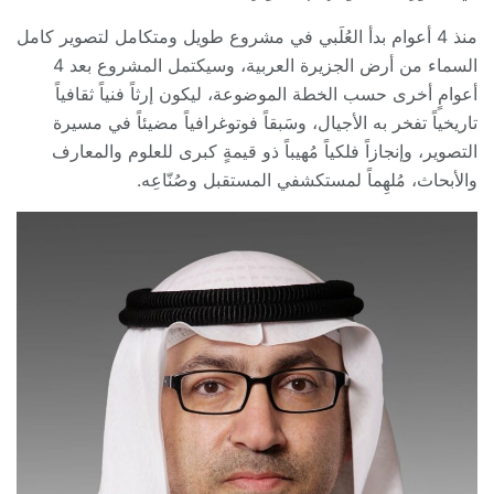
منذ 4 أعوام بدأ العُلَبي في مشروع طويل ومتكامل لتصوير كامل
السماء من أرض الجزيرة العربية، وسيكتمل المشروع بعد 4
أعوامٍ أخرى حسب الخطة الموضوعة، ليكون إرثاً فنياً ثقافياً
تاريخياً تفخر به الأجيال، وسَبقاً فوتوغرافياً مضيئاً في مسيرة
التصوير، وإنجازاً فلكياً مُهيباً ذو قيمةٍ كبرى للعلوم والمعارف
والأبحاث، مُلهِماً لمستكشفي المستقبل وصُنّاعِه.