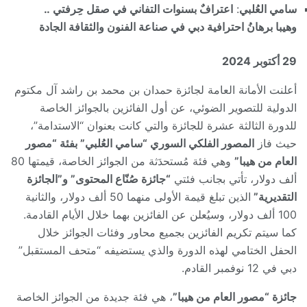
سامي العُلبي
:
اعترافٌ بسنوات التفاني في صقل حِرفتي ..
وهيبا برهانُ احترافية دبي في صناعة الفنون والثقافة الجادة
29
أكتوبر
2024
أعلنت الأمانة العامة لجائزة حمدان بن محمد بن راشد آل مكتوم
الدولية للتصوير الضوئي، عن أول الفائزين بالجوائز الخاصة
للدورة الثالثة عشرة للجائزة والتي كانت بعنوان “الاستدامة”،
حيث فاز
المصور الفلكي السوري “سامي العُلبي” بفئة “مصور
العام من هيبا”
وهي فئة مُستحدَثة من الجوائز الخاصة، قيمتها 80
ألف دولار، تأتي بجانب فئتي
“جائزة صُنّاع المحتوى” و”الجائزة
التقديرية”
الذين تبلغ قيمة الأولى منهما 50 ألف دولار، والثانية
100 ألف دولار، وسيُعلن عن الفائزين بهما خلال الأيام القادمة.
كما سيتم تكريم الفائزين بجميع محاور وفئات الجوائز خلال
الحفل الختامي لهذه الدورة والذي يستضيفه “متحف المستقبل”
دبي في 12 نوفمبر القادم.
جائزة “مصور العام من هيبا”
، هي فئة جديدة من الجوائز الخاصة