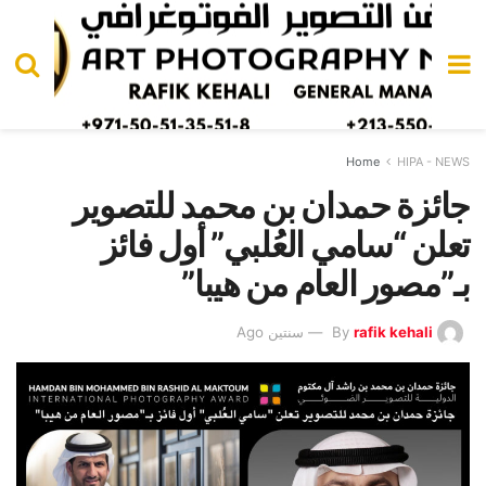
Home
HIPA - NEWS
جائزة حمدان بن محمد للتصوير
تعلن “سامي العُلبي” أول فائز
بـ”مصور العام من هيبا”
rafik kehali
By
سنتين Ago