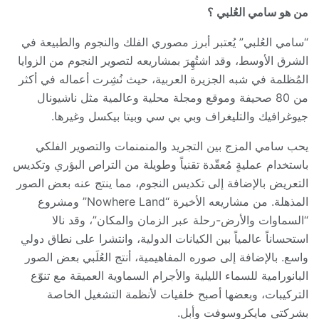
من هو سامي العُلبي ؟
“سامي العُلبي” يُعتبر أبرز مصوري الفلك والنجوم والطبيعة في
الشرق الأوسط، وقد اشتُهِرَ بمشاريعه لتصوير النجوم من الزوايا
المُظلمة في شبه الجزيرة العربية، حيث نُشِرت أعماله في أكثر
من 80 صحيفة وموقع ومجلة محلية وعالمية مثل ناشيونال
جيوغرافيك والتليغراف وبي بي سي وبيتا بيكسل وغيرها.
يحب سامي المزج بين التجريد والمنمنمات والتصوير الفلكي
باستخدام عمليةٍ مُعقّدة تقنياً وطويلة من التراص البؤري وتكديس
التعريض بالإضافة إلى تكديس النجوم، مما ينتج عنه بعض الصور
المذهلة. من مشاريعه الأخيرة “
Nowhere Land
” ومشروع
“السماوات والأرض-رحلة عبر الزمان والمكان”، وقد نالا
استحساناً عالمياً بين الكيانات الدولية، وانتشرا على نطاق دولي
واسع. بالإضافة إلى صوره المفاهيمية، أنتج العُلَبي بعض الصور
البانورامية للسماء الليلية والأجرام السماوية العميقة مع تنوّع
التركيبات، وبعضها أصبح خلفيات لأنظمة التشغيل الخاصة
بشركتي مايكروسوفت وأبل.