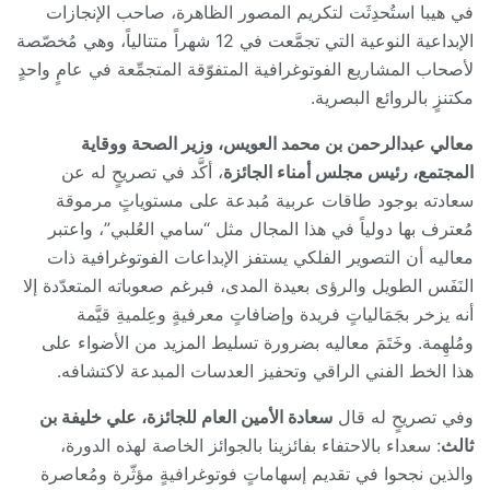
في هيبا استُحدِثَت لتكريم المصور الظاهرة، صاحب الإنجازات
الإبداعية النوعية التي تجمَّعت في 12 شهراً متتالياً، وهي مُخصّصة
لأصحاب المشاريع الفوتوغرافية المتفوّقة المتجمِّعة في عامٍ واحدٍ
مكتنزٍ بالروائع البصرية.
معالي عبدالرحمن بن محمد العويس، وزير الصحة ووقاية
المجتمع، رئيس مجلس أمناء الجائزة
، أكَّد في تصريحٍ له عن
سعادته بوجود طاقات عربية مُبدعة على مستوياتٍ مرموقة
مُعترف بها دولياً في هذا المجال مثل “سامي العُلبي”، واعتبر
معاليه أن التصوير الفلكي يستفز الإبداعات الفوتوغرافية ذات
النَفَس الطويل والرؤى بعيدة المدى، فبرغم صعوباته المتعدّدة إلا
أنه يزخر بجَمَالياتٍ فريدة وإضافاتٍ معرفيةٍ وعِلميةِ قيَّمة
ومُلهِمة. وخَتَمَ معاليه بضرورة تسليط المزيد من الأضواء على
هذا الخط الفني الراقي وتحفيز العدسات المبدعة لاكتشافه.
وفي تصريحٍ له قال
سعادة الأمين العام للجائزة، علي خليفة بن
ثالث
: سعداء بالاحتفاء بفائزينا بالجوائز الخاصة لهذه الدورة،
والذين نجحوا في تقديم
إسهاماتٍ فوتوغرافيةٍ مؤثّرة ومُعاصرة