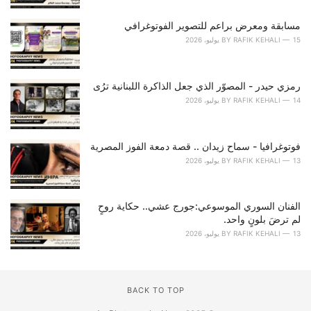
e
s
مسابقة ومعرض براعم للتصوير الفوتوغرافي
:
15 يوليو، 2026
RAFIK KEHALI
BY
رمزي حيدر - المصوّر الذي جعل الذاكرة اللبنانية ترُى
14 يوليو، 2026
RAFIK KEHALI
BY
فوتوغرافيا - سماح زيدان .. قصة دمعة الفوز المصرية
13 يوليو، 2026
RAFIK KEHALI
BY
الفنان السوري الموسوعي:جورج عشي.. حكاية روحٍ
لم ترضَ بلونٍ واحد.
13 يوليو، 2026
RAFIK KEHALI
BY
BACK TO TOP