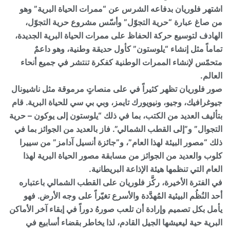
اشتهر فلوريان بدفاعه الشرس عن “ممرات الحياة البرية” وهو
من صاغ عبارة “حرية التجوّل” وأسّس مشروع حرية التجوّل،
الهادف لتوسيع حركة الحفاظ على ممرات الحياة البرية الجديدة،
تماماً مثل إنشاء “يلوستون” كأول حديقة وطنية، وهو داعمٌ
متحمّس لإنشاء الممرات الوطنية كفكرة تنتشر في جميع أنحاء
العالم.
صور فلوريان تظهر كثيراً في على منصاتٍ مرموقة مثل ناشيونال
جيوغرافيك، وجيو، ونيويورك تايمز، وبي بي سي للحياة البرية. قام
بتأليف العديد من الكتب، بما في ذلك “يلوستون إلى يوكون – حرية
التجوال” و”إلى القطب الشمالي”. فاز بالعديد من الجوائز بما في
ذلك “مصور البيئة لهذا العام”، و”جائزة أنسيل آدامز” من سييرا
كلوب والعديد من الجوائز من مسابقة مصور الحياة البرية لهذا
العام التي تنظمها هيئة الإذاعة البريطانية.
في الفترة الأخيرة، ركَّز فلوريان على القطب الشمالي باعتباره
أحد النُظُم البيئية المُهدَّدة والأسرع تغيّراً على وجه الأرض. فهو
يأمل بكل تصميم وإرادة أن تلعب صورهُ دوراً في إبقاء آخر الأماكن
البرية حية ليعيشها الجيل القادم، لذا يخاطر بقضاء أسابيع في