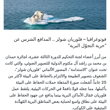
فوتوغرافيا –
فلوريان شولز .. المدافع الشرس عن
“حرية التجوّل البرية”
من أبرز أعضاء لجنة التحكيم للدورة الثالثة عشرة، لجائزة حمدان
بن محمد بن راشد آل مكتوم الدولية للتصوير الضوئي، والتي كانت
تحت عنوان “الاستدامة”، المصور الألماني “فلوريان شولز”،
الشغوف بتصوير الطبيعة والالتزام بالحفاظ على البيئة لأكثر من
25 عاماً. أشعلت صورهُ المذهلة حملات الحفاظ على البيئة
بأكملها، مما جعله قوةً دافعةً في الحركات البيئية. يلتقط عمل
فلوريان جَمَال الأماكن البرية بينما يدافع عن جهود الحفاظ على
البيئة على نطاق واسع لحماية بعض المناطق البرية المُهدَّدة
المتبقية على الكوكب.