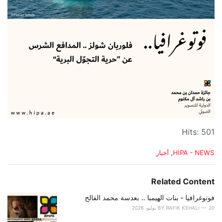
Hits: 501
C
HIPA - NEWS
,
أخبار
a
t
e
Related Content
g
o
فوتوغرافيا - بنات الهيمبا .. بعدسة محمد الفالح
r
20 يوليو، 2026
RAFIK KEHALI
BY
i