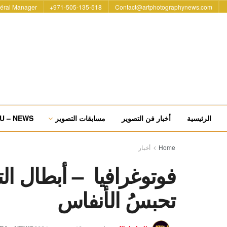
éral Manager
971-505-135-518+
Contact@artphotographynews.com
الرئيسية
أخبار فن التصوير
مسابقات التصوير
U – NEWS
Home
أخبار
فوتوغرافيا – أبطال ال
تحبسُ الأنفاس