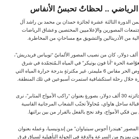
الرياضي .. لحظاتٌ تحبسُ الأنفاس
ضمن الدورة الثالثة عشرة لجائزة حمدان بن محمد بن راشد آل
 مجتمعات المصورين والإعلاميين المختصين وعشاق الرياضات
لية من الأدرينالين والتشويق مع مساحاتٍ من المخاطرة.
المركز الأول في محور “التصوير الرياضي”، وجائزته 40 ألف دولار، كان من نصيب المصور الألمانيّ “توبياس فريدريش”،
ّاصة الحرة “آنا فون بوتيكر” في المياه الـمُتجمّدة في شرق
جرينلاند، تحذو حذو جبلٍ جليديّ ضخم، مرتدية بدلة الغوص الحر مقاس 6 مليمتر، غير مكترثةٍ بدرجة حرارة المياه التي
المصور الأمريكيّ “كريم ايليا” جاء في المركز الثاني وجائزته 30 ألف دولار، بصورةٍ بعنوان “راكب الأمواج المثابر”، نرى
بالة ساحل هاواي، مُحاولاً تجنّب الشعاب المرجانية القاسية
ن فكي الأمواج، وقد نجح بالفعل بالفرار من بين براثنها.
ار، كان من نصيب المصور “هيندرا أجوس سيتياوان” من إندونيسيا، وعمله بعنوان
قون بمزيجٍ من السرعة والدقة في الجولة التأهيلية لسباق فِرق