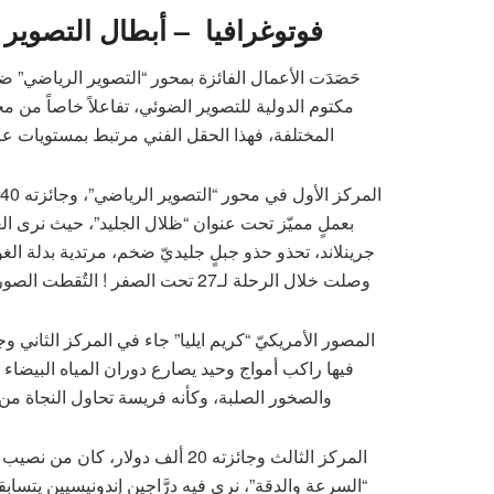
فوتوغرافيا
–
أبطال التصوير 
حَصَدَت الأعمال الفائزة بمحور “التصوير الرياضي” 
مكتوم الدولية للتصوير الضوئي، تفاعلاً خاصاً من
المختلفة، فهذا الحقل الفني مرتبط بمستويات عا
بعملٍ مميّز تحت عنوان “ظلال الجليد”، حيث نرى الغو
وصلت خلال الرحلة لـ27 تحت الصفر ! التُقطت الصورة خلال رحلة استكشافية استمرت أسبوعين في تلك المنطقة.
فيها راكب أمواج وحيد يصارع دوران المياه البيضاء ق
والصخور الصلبة، وكأنه فريسة تحاول النجاة من بي
المركز الثالث وجائزته 20 ألف دول
“السرعة والدقة”، نرى فيه درَّاجين إندونيسيين يتساب