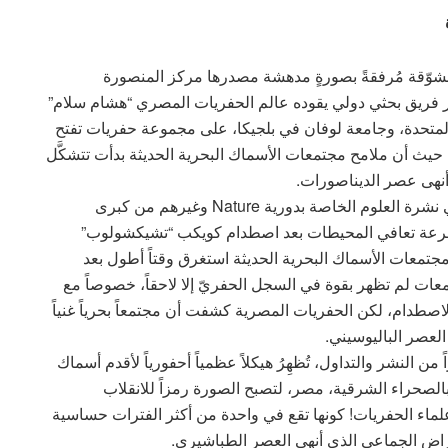
مشوّقة مُرفقةً بصورةٍ مدهشة مصدرها مركز المنصورة
ر فريق بحثي دولي يقوده عالم الحفريات المصري “هشام سلام”
المتحدة، وجامعة لوفان في بلجيكا، على مجموعة حفريات تفتح
 حيث أن ملامح مجتمعات الأسماك البحرية الحديثة بدأت تتشكَّل
الدراسة المنشورة في دورية Science Advances وفي نشرة العلوم الخاصة بدورية Nature وغيرهم من كبرى
 لسرعة تعافي المحيطات بعد اصطدام كويكب “تشيكشولوب”
ن صعود مجتمعات الأسماك البحرية الحديثة استغرق وقتاً أطول بعد
عات لم تظهر بقوة في السجل الحفريّ إلا لاحقاً، خصوصاً مع
ي بعد نحو 10 ملايين سنة من الاصطدام، لكن الحفريات المصرية كشفت أن مجتمعاً بحرياً غنياً
العصر الباليوسيني.
 من النشر والتداول، تُظهِرُ هيكلاً عظمياً أحفورياً لأقدم أسماك
الصحراء الشرقية، مصر، لتصبح الصورة رمزاً للانقلاب
اء الحفريات! كونها تقع في واحدة من أكثر الفترات حساسية
نقراض الجماعي الذي أنهى العصر الطباشيري.