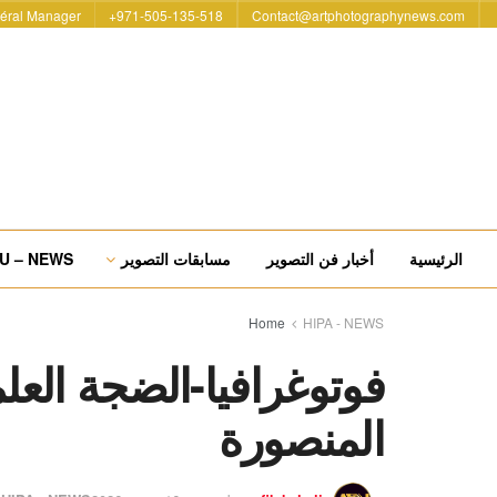
éral Manager
971-505-135-518+
Contact@artphotographynews.com
الرئيسية
أخبار فن التصوير
مسابقات التصوير
U – NEWS
Home
HIPA - NEWS
فوتوغرافيا-الضجة العل
المنصورة