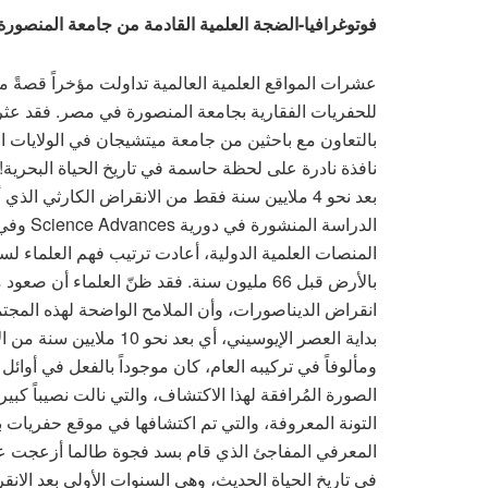
فوتوغرافيا-الضجة العلمية القادمة من جامعة المنصورة
عشرات المواقع العلمية العالمية تداولت مؤخراً قصةً 
للحفريات الفقارية بجامعة المنصورة في مصر. فقد عث
بالتعاون مع باحثين من جامعة ميتشيجان في الولايات 
نافذة نادرة على لحظة حاسمة في تاريخ الحياة البحرية!
بعد نحو 4 ملايين سنة فقط من الانقراض الكارثي الذي أنهى عصر الديناصورات.
المنصات العلمية الدولية، أعادت ترتيب فهم العلماء
بالأرض قبل 66 مليون سنة. فقد ظنّ العلماء أ
انقراض الديناصورات، وأن الملامح الواضحة لهذه المجتم
بداية العصر الإيوسيني، أ
ومألوفاً في تركيبه العام، كان موجوداً بالفعل في أوائل 
الصورة المُرافقة لهذا الاكتشاف، والتي نالت نصيباً كبيراً
التونة المعروفة، والتي تم اكتشافها في موقع حفريات ب
المعرفي المفاجئ الذي قام بسد فجوة طالما أزعجت علم
في تاريخ الحياة الحديث، وهي السنوات الأولى بعد الا