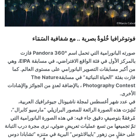
فوتوغرافيا خُلوةٌ بصرية .. مع شفافية السَمَاء
صورته البانورامية التي تحمل اسم Pandora 360° فازت
بالمركز الأول في فئة الواقع الافتراضي، في مسابقة EIPA، وهي
من أكبر مسابقات التصوير البانورامي على مستوى العالم. كما
فازت بفئة “الحياة النباتية” في مسابقةThe Nature
Photography Contest ، بالإضافة لعددٍ من الجوائز والإشادات
الأخرى.
في عدد شهر أغسطس لمجلة ناشيونال جيوغرافيك العربية،
نُشِرَت هذه الصورة الرائعة للمصور البرازيلي “مارسيو كابرال”،
مُرفقةً بتوصيفٍ دقيق جاء فيه: في هذه الصورة البانورامية التي
تمّ تجميعها من تسع عمليات تعريضٍ ضوئي، نرى مجرة درب التبانة
على حقلٍ من زهور “بايبالانثوس” البرية في متنزه “تشابادا دوس