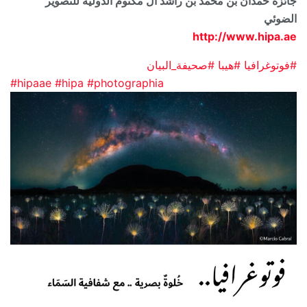
جائزة حمدان بن محمد بن راشد آل مكتوم الدولية للتصوير
الضوئي
http://www.hipa.ae
#فوتوغرافيا
#هيبا
#صحيفة_البيان
#hipaae
#hipa
#photographia