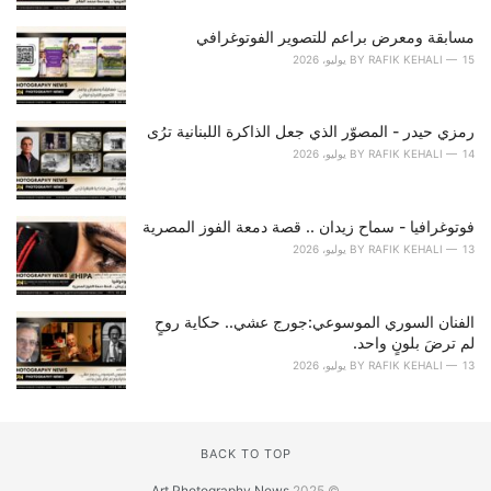
مسابقة ومعرض براعم للتصوير الفوتوغرافي
15 يوليو، 2026
RAFIK KEHALI
BY
رمزي حيدر - المصوّر الذي جعل الذاكرة اللبنانية ترُى
14 يوليو، 2026
RAFIK KEHALI
BY
فوتوغرافيا - سماح زيدان .. قصة دمعة الفوز المصرية
13 يوليو، 2026
RAFIK KEHALI
BY
الفنان السوري الموسوعي:جورج عشي.. حكاية روحٍ
لم ترضَ بلونٍ واحد.
13 يوليو، 2026
RAFIK KEHALI
BY
BACK TO TOP
Art Photography News
© 2025