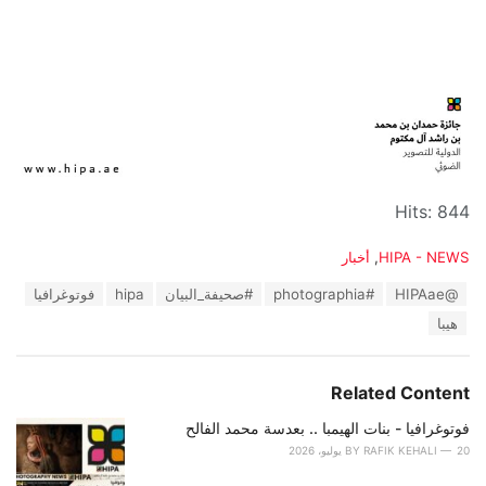
Hits: 844
C
HIPA - NEWS
,
أخبار
a
T
@HIPAae
#photographia
#صحيفة_البيان
hipa
فوتوغرافيا
t
a
e
هيبا
g
g
s
o
:
r
Related Content
i
e
فوتوغرافيا - بنات الهيمبا .. بعدسة محمد الفالح
s
:
20 يوليو، 2026
RAFIK KEHALI
BY