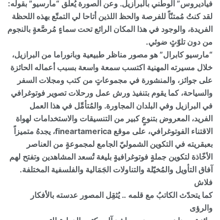
فياديروس” الوطني بالبرازيل. وعن الصورة يُعلِّق “مارسيو” بقوله:
لقد كنتُ مُمتنّاً للفرصة والحظ اللذين أتاحا لي التمتّع بهذه اللحظة
الفريدة، والوجود في هذا المكان الرائع تحت سماءٍ مُرصَّعةٍ بالنجوم
من دون تلوّثٍ ضوئي.
“مارسيو كابرال” هو مصور مناظر طبيعية وبانوراما من البرازيل،
خلال مسيرته المهنية اكتسب سمعة واسعة بسبب أعماله الحائزة
على جوائز، والمنشورة في مجموعاتٍ من كتب ومجلات السفر
والسياحة، كما يقوم بتنفيذ ورش عمل ورحلات تصوير فوتوغرافي
في البرازيل وفي البلدان المجاورة. والمُتأمِّل في هذا العمل
الفريد، المعروض بتنوعٍ كبير من التنسيقات والاستخدامات لهواة
الاقتناء الفوتوغرافي، على موقع fineartamerica، يجدهُ متميزاً
بعبقريته في التكوين الشموليّ الجامع لمجموعةٍ من العناصر
الأخّاذة لتكوين جملةٍ فوتوغرافيةٍ بليغة تُسعد المشاهدين وتفتح لهم
آفاق التأويل والمُخيّلة والتناولات الجَمَالية والفلسفية المختلفة.
فلاش
كما يتحدّث الكاتبُ مع قلمه .. يُثقِل المصور عدسته بالأفكار
والرؤى