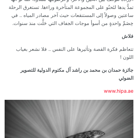
تمدُّ يدها لتَحنُو على المجموعة المتأخرة وراءها. تستغرق الرحلة
ساعتين وصولاً إلى المستنقعات حيث آخر مصادر المياه .. في
خِضَمِّ واحدةٍ من أسوأ موجات الجفاف التي حَلَّت منذ سنوات.
فلاش
تتعاظم فكرة القصة وتأثيرها على النفس .. فلا نشعر بغياب
اللون !
جائزة حمدان بن محمد بن راشد آل مكتوم الدولية للتصوير
الضوئي
www.hipa.ae