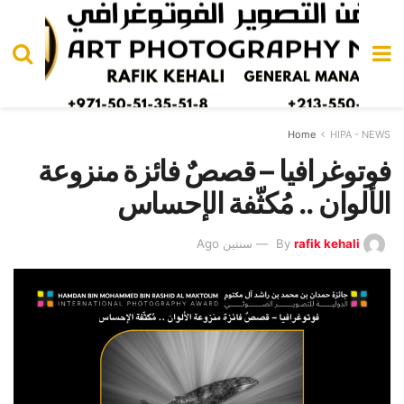
Home
HIPA - NEWS
فوتوغرافيا – قصصٌ فائزة منزوعة
الألوان .. مُكثّفة الإحساس
rafik kehali
By
سنتين Ago