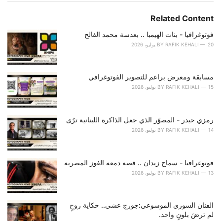
t
e
Related Content
g
o
فوتوغرافيا - بنات الهيمبا .. بعدسة محمد الفالح
r
20 يوليو، 2026
RAFIK KEHALI
BY
i
e
s
مسابقة ومعرض براعم للتصوير الفوتوغرافي
:
15 يوليو، 2026
RAFIK KEHALI
BY
رمزي حيدر - المصوّر الذي جعل الذاكرة اللبنانية ترُى
14 يوليو، 2026
RAFIK KEHALI
BY
فوتوغرافيا - سماح زيدان .. قصة دمعة الفوز المصرية
13 يوليو، 2026
RAFIK KEHALI
BY
الفنان السوري الموسوعي:جورج عشي.. حكاية روحٍ
لم ترضَ بلونٍ واحد.