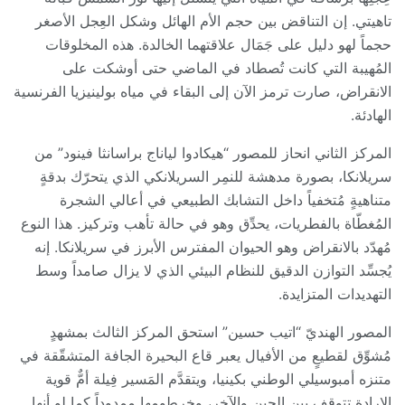
تاهيتي. إن التناقض بين حجم الأم الهائل وشكل العِجل الأصغر
حجماً لهو دليل على جَمَال علاقتهما الخالدة. هذه المخلوقات
المُهيبة التي كانت تُصطاد في الماضي حتى أوشكت على
الانقراض، صارت ترمز الآن إلى البقاء في مياه بولينيزيا الفرنسية
الهادئة.
المركز الثاني انحاز للمصور “هيكادوا لياناج براسانثا فينود” من
سريلانكا، بصورة مدهشة للنمِر السريلانكي الذي يتحرّك بدقةٍ
متناهيةٍ مُتخفياً داخل التشابك الطبيعي في أعالي الشجرة
المُغطّاة بالفطريات، يحدِّق وهو في حالة تأهب وتركيز. هذا النوع
مُهدّد بالانقراض وهو الحيوان المفترس الأبرز في سريلانكا. إنه
يُجسِّد التوازن الدقيق للنظام البيئي الذي لا يزال صامداً وسط
التهديدات المتزايدة.
المصور الهنديّ “اتيب حسين” استحق المركز الثالث بمشهدٍ
مُشوِّق لقطيعٍ من الأفيال يعبر قاع البحيرة الجافة المتشقّقة في
متنزه أمبوسيلي الوطني بكينيا، ويتقدَّم المَسير فِيلة أمٌّ قوية
الإرادة تتوقف بين الحين والآخر، وخرطومها ممدوداً كما لو أنها