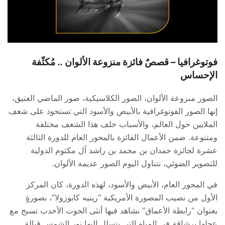
فوتوغرافيا –
قصصٌ فائزة منزوعة الألوان .. مُكثّفة
الإحساس
الصور منزوعة الألوان، الصور الكلاسيكية، صور الماضي العتيق،
إنها الصور الفوتوغرافية بالأبيض والأسود التي تستحوذ على شغف
الملايين حول العالم، والأسباب خلف هذا الشغف مختلفة
ومتنوعة. ضمن الأعمال الفائزة بالمحور العام للدورة الثالثة
عشرة لجائزة حمدان بن محمد بن راشد آل مكتوم الدولية
للتصوير الضوئي، نتناول اليوم الصور عديمة الألوان.
في المحور العام، الأبيض والأسود، لهذه الدورة، كان المركز
الأول من نصيب المصورة الأمريكية “رينيه كابوزولا”، بصورةٍ
بعنوان “رابطة الأعماق” نشاهد فيها أنثى الحوت الأحدب تسبح مع
عِجلِها برشاقة في المياه التي يتسلل إليها نور الشمس قبالة