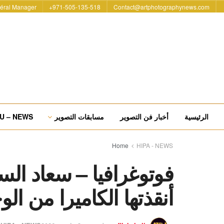
éral Manager
971-505-135-518+
Contact@artphotographynews.com
الرئيسية
أخبار فن التصوير
مسابقات التصوير
U – NEWS
Home
HIPA - NEWS
فوتوغرافيا – سعاد الس
أنقذتها الكاميرا من الو