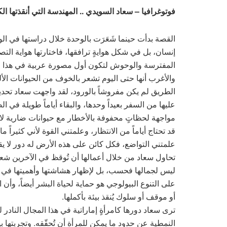
فوتوغرافيا – سعاد السويدي .. المهندسة التي أنقذتها ال
القصة بدأت حينما شَعَرَت بالوحدة خلال دراستها في ا
إنسان، بل في شكل هوايةٍ ترافقها، فاختارتها هواية الت
المفترسة والوحوش لتكون أول مصورة عربية في هذا ال
والأغرب أنها حتى اليوم تشعر بالخوف من الحيوانات الأل
الطريق لم يكن مفروشاً بالورود، لقد واجهت سعاد تحديا
عليها من السفر بعيداً وحدها، والبقاء أياماً طويلة في 
مواجهة لحظاتٍ محفوفة بالأخطار مع حيوانات ضارية لا 
قد تحتاج أياماً من الانتظار، وعلمتني القوة لأني كثيرا
علمتني التواضع، فكل كائن على هذه الأرض له دور لا يق
تحاول سعاد من خلال أعمالها أن تُوقظ في الآخرين شعور
ليس لجمالها فحسب، بل لإظهار هشاشتها وأهميتها في توا
على التنوع البيولوجي هو حماية لحياة البشر أيضاً، وأن
أو موقف أو سلوك يُنقذ بيئة بأكملها.
ترى سعاد دورها كامرأةٍ إماراتية في هذا المجال النادر
النمطية عن حدود ما يمكن للمرأة أن تُحقّقه. وتجربتها 