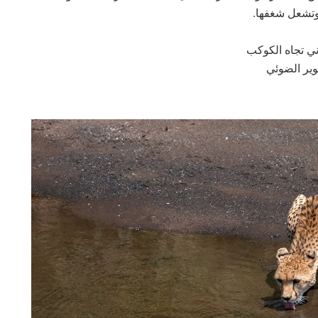
ا وتشعل شغفها.
ني تجاه الكوكب
وير الضوئي