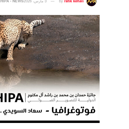
rafik kehali
by
3 مارس، 2026
HIPA - NEWS