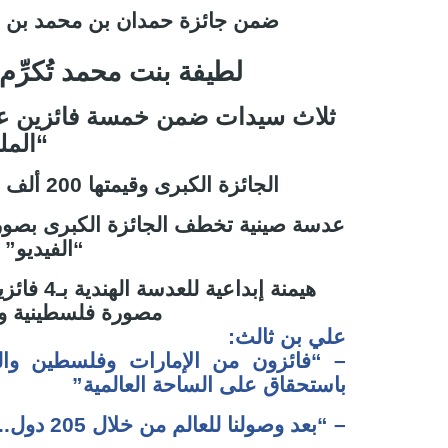
ضمن جائزة حمدان بن محمد بن را
لطيفة بنت محمد تُكرِّم
ثلاث سيدات ضمن خمسة فائزين عرب 
“المل
الجائزة الكبرى وقيمتها 200 ألف دولار فاز بها المصور الصينيّ “ليبينغ كاو”
“الفيديو”
هيمنة إب
مصورة فلسطينية و”
علي بن ثالث:
– “فائزون من الإمارات وفلسطين وا
باستحقاق على الساحة العالمية”
– “بعد وصولنا للعالم من خلال 205 دول.. ما يعنينا هو الارتقاء بالمصور وصناعة الصورة”