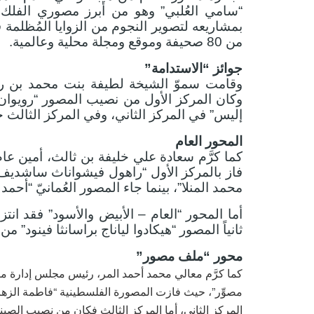
“سامي العُلبي” وهو من أبرز مصوري الفلك و
بمشاريعه لتصوير النجوم من الزوايا المُظلمة 
من 80 صحيفة وموقع ومجلة محلية وعالمية.
جوائز “الاستدامة”
وقامت سموّ الشيخة لطيفة بنت محمد بن راشد
وكان المركز الأول من نصيب المصور “رويوان 
إليس” في المركز الثاني، وفي المركز الثالث ج
المحور العام
كما كرَّم سعادة علي خليفة بن ثالث، أمين عام
فاز بالمركز الأول “راهول فيشواناث ساشديف” م
محمد المنلا”، بينما جاء المصور العُمانيّ “أحم
أما المحور “العام – الأبيض والأسود” فقد انتز
ثانياً المصور “هيكادوا لياناج براسانثا فينود” م
محور “ملف مصور”
كما كرَّم معالي محمد أحمد المر، رئيس مجلس إدارة م
مصوِّر”، حيث فازت المصورة الفلسطينية “فاطمة الزهراء
المركز الثاني، أما المركز الثالث فكان من نصيب الصينيّ