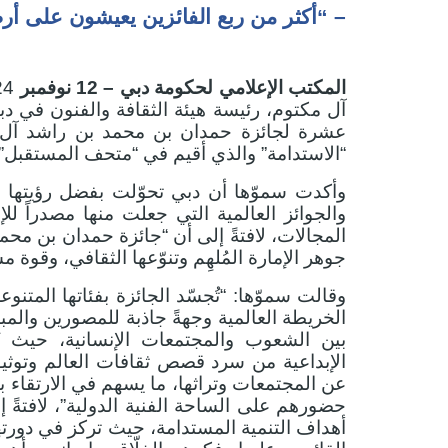
– “أكثر من ربع الفائزين يعيشون على أر
المكتب الإعلامي لحكومة دبي – 12 نوفمبر
آل مكتوم، رئيسة هيئة الثقافة والفنون في دبي
عشرة لجائزة حمدان بن محمد بن راشد آل مك
“الاستدامة” والذي أقيم في “متحف المستقبل”
وأكدت سموّها أن دبي تحوّلت بفضل رؤيتها ال
والجوائز العالمية التي جعلت منها مصدراً لل
المجالات، لافتةً إلى أن “جائزة حمدان بن مح
جوهر الإمارة المُلهِم وتنوّعها الثقافي، وقوة 
وقالت سموّها: “تُجسّد الجائزة بفئاتها المتنوع
الخريطة العالمية وجهةً جاذبة للمصورين والمب
بين الشعوب والمجتمعات الإنسانية، حيث ت
الإبداعية من سرد قصص ثقافات العالم وتوثيق
عن المجتمعات وتراثها، ما يسهم في الارتقاء ب
حضورهم على الساحة الفنية الدولية”، لافتةً 
أهداف التنمية المستدامة، حيث تركز في دورته