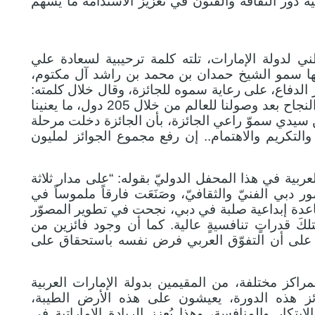
مية دور الثقافة والفنون في تعزيز الاستدامة ما يسهم
 لدولة الإمارات، تلته كلمة ترحيبية لسعادة علي
لالها سمو الشيخ حمدان بن محمد بن راشد آل مكتوم،
لدفاع، على رعاية سموه للجائزة، وقال خلال كلمته:
في عامنا الثالث عشر، لم يعد الكمّ هو معيار النجاح بعد وصولنا للعالم من خلال 205 دول، ما يعنينا
قن سيدي سموّ راعي الجائزة، بأن الجائزة دخلت مرحلة
 والتكريم والاهتمام.. إن رفع مجموع الجوائز لمليون
لعربية في هذا المحفل الدوليّ بقوله: “على مدار ثلاثة
دبي الفنيّ والثقافيّ، وصَنَعَت فارقاً ملموساً في
 قاعدة إبداعية صلبة في دبي، نجحت في تطوير المصوّر
لكَ قدراتٍ تنافسيةٍ عالية. كما أن وجود فائزين من
ٌ على أن التفوّق العربي فرض نفسه باستحقاق على
 عن سعادته بوجود 6 فائزين بمراكز مختلفة، من المقيمين بدولة الإمارات العربية
جوائز هذه الدورة، يعيشون على هذه الأرض الطيبة،
ابتكار والمنافسة، وهذا يُعزز الريادة الإماراتية في