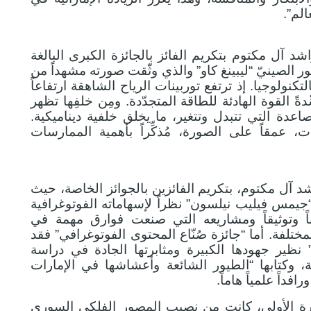
لم”.
آل مكتوم بتكريم الفائز بالجائزة الكبرى البالغة
المصور الصينيّ “ليبينغ كاو” والذي وثّقت صورته مشهداً من
تكنولوجيا. إذ ترتفع توربينات الرياح الشاهقة ارتفاعاً
دةً القوة الهادئة للطاقة المتجدّدة. ومِن خلفِها تظهر
تصاعدة التي تتبدل وتتغير، ما يخلق خلفية ديناميكية.
 عمقاً على الصورة، مُذكِّراً بأهمية الممارسات
آل مكتوم، بتكريم الفائزين بالجوائز الخاصة، حيث
 “جيمس فيليب نيلسون” نظراً لإسهاماته الفوتوغرافية
فناً وتوثيقاً ومشاريعه التي صنعت فوارق مهمة في
ختلفة. أما “جائزة صُنّاع المحتوى الفوتوغرافي” فقد
 نظير جهودها الكبيرة ومثابرتها الجادة في دراسة
لة، وكتابها “الطيور الشائعة وأعشاشها في الإمارات
رافداً علمياً هاماً.
للمرة الأولى، كانت من نصيب المصور الفلكي السوري