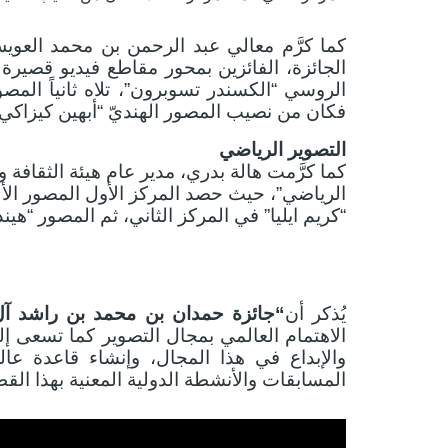
كما كرَّم معالي عبد الرحمن بن محمد العوي
الجائزة، الفائزين بمحور مقاطع فيديو قصيرة 
الروسي “الكسندر تسوبرون”، تلاه ثانياً المص
فكان من نصيب المصور الهنديّ “أبهين كيزاكي 
التصوير الرياضي
كما كرَّمت هالة بدري، مدير عام هيئة الثقافة 
الرياضي”، حيث حصد المركز الأول المصور الألم
“كريم ايليا” في المركز الثاني، ثم المصور “هي
يُذكر أن
“جائزة حمدان بن محمد بن راشد آل 
الاهتمام العالمي بمجال التصوير كما تسعى إل
والإبداع في هذا المجال، وإنشاء قاعدة عا
المسابقات والأنشطة الدولية المعنية بهذا القط