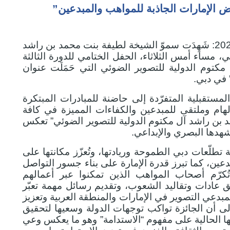
ض الإمارات الجاذبة للمواهب والمبدعين”
2024: شَهِدَت سموّ الشيخة لطيفة بنت محمد بن راشد
، مساء أمس الثلاثاء، الحفل الختامي للدورة الثالثة
توم الدولية للتصوير الضوئي التي حَمَلَت عنوان
 في دبي.
مستقبلية المتفرّدة إلى حاضنة للمبادرات المبتكرة
إلهام وملتقى للمبدعين والكفاءات المميزة في كافة
مد بن راشد آل مكتوم الدولية للتصوير الضوئي” تعكس
مشهدها البصري والإبداعي.
ة تطلّعات دبي الطموحة وريادتها، وتُعزّز مكانتها على
دعين، كما تبرز قدرة الإمارة على بناء جسور التواصل
ُكرّم أصحاب المواهب الذين تمكنوا عبر أعمالهم
 عادات وتقاليد الشعوب، وتقديم رسائل مهمة تعبّر
مبدعي التصوير في الإمارات والمنطقة العربية وتعزيز
إلى أن الجائزة تواكب توجهات الدولة وسعيها لتحقيق
ا الحالية على مفهوم “الاستدامة” وهو ما يعكس وعي