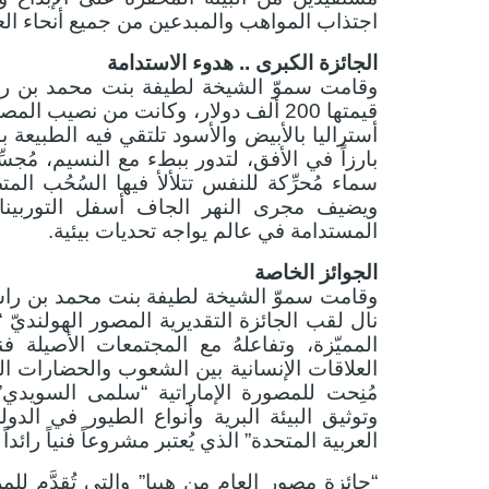
اجتذاب المواهب والمبدعين من جميع أنحاء العا
الجائزة الكبرى .. هدوء الاستدامة
وقامت سموّ الشيخة لطيفة بنت محمد بن راشد 
قيمتها 200 ألف دولار، وكانت من نصيب 
أستراليا بالأبيض والأسود تلتقي فيه الطبيعة بال
بارزاً في الأفق، لتدور ببطء مع النسيم، مُجسِّ
سماء مُحرِّكة للنفس تتلألأ فيها السُحُب الم
ويضيف مجرى النهر الجاف أسفل التوربينات،
المستدامة في عالم يواجه تحديات بيئية.
الجوائز الخاصة
وقامت سموّ الشيخة لطيفة بنت محمد بن راشد 
نال لقب الجائزة التقديرية المصور الهولنديّ
المميّزة، وتفاعلهُ مع المجتمعات الأصيلة 
العلاقات الإنسانية بين الشعوب والحضارات الم
مُنِحت للمصورة الإماراتية “سلمى السويدي”
وتوثيق البيئة البرية وأنواع الطيور في الدو
العربية المتحدة” الذي يُعتبر مشروعاً فنياً رائداً و
“جائزة مصور العام من هيبا” والتي تُقدَّم 