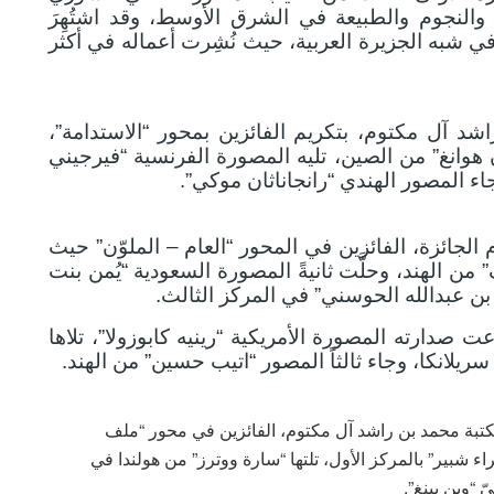
النجوم والطبيعة في الشرق الأوسط، وقد اشتُهِرَ
في شبه الجزيرة العربية، حيث نُشِرت أعماله في أكثر
 آل مكتوم، بتكريم الفائزين بمحور “الاستدامة”،
هوانغ” من الصين، تليه المصورة الفرنسية “فيرجيني
اء المصور الهندي “رانجاناثان موكي”.
 الجائزة، الفائزين في المحور “العام – الملوّن” حيث
ن الهند، وحلَّت ثانيةً المصورة السعودية “يُمن بنت
د بن عبدالله الحوسني” في المركز الثالث.
عت صدارته المصورة الأمريكية “رينيه كابوزولا”، تلاها
ن سريلانكا، وجاء ثالثاً المصور “اتيب حسين” من الهند.
كتبة محمد بن راشد آل مكتوم، الفائزين في محور “ملف
 شبير” بالمركز الأول، تلتها “سارة ووترز” من هولندا في
 “وين بينغ”.