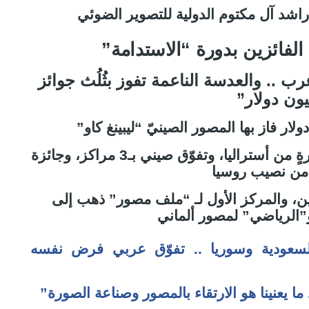
شد آل مكتوم الدولية للتصوير الضوئي
 الفائزين بدورة “الاستدامة”
.. والعدسة الناعمة تفوز بثُلُث جوائز
يون دولار”
عدسة صينية تخطف الجائزة الكبرى بصورةٍ من أستراليا، وتفوّق صيني بـ3 مراكز، وجائزة
 من نصيب روسيا
داعية للعدسة الهندية بـ4 فائزين، والمركز الأول لـ “ملف مصور” ذهب إلى
الرياضي” لمصور ألماني
لسعودية وسوريا .. تفوّق عربي فرض نفسه