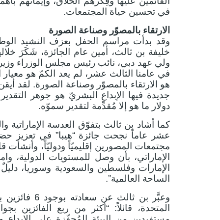
القائمين عليها وفِكرهم الخلّاق، وإيمانهم بأه
في تحسين حياة المجتمعات.
الارتقاء بالمصوّر وصناعة الصورة
وقد بدأت مراسم الحفل بعزف النشيد الوطني
خليفة بن ثالث، أمين عام الجائزة، شَكَرَ خ
ولي عهد دبي، نائب رئيس مجلس الوزراء وزير ا
هو الارتقاء بالمصوّر وصناعة الصورة. لقد أي
جديدة فيها الإبداع البشريّ هو جوهر التقدير
دولار ما هو إلا مُقدِّمة لتقدير سموّه.
كما أشاد بن ثالث بتفوّق العدسة الإماراتية وا
عشر عاماً نجحت جائزة “هيبا” في تعزيز حضور 
مجتمعات المصورين إقليميّاً ودوليّاً، وأنشأت
الإماراتي، بأن وصل للمستويات الدولية، وامت
الإمارات وفلسطين والسعودية وسوريا، دليل
الساحة العالمية”.
وعبَّر بن ثالث
المتحدة، قائلاً: “أكثر من ربع الفائزين ب
مستفيدين من البيئة المُحفّزة على الإبداع وال