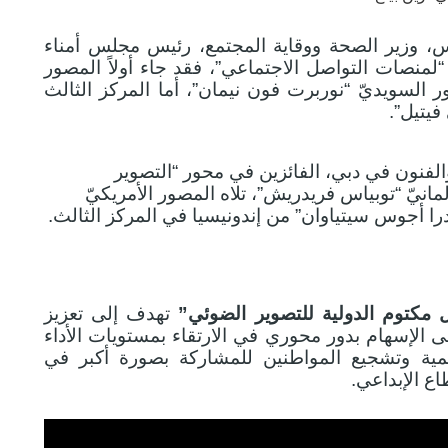
س، وزير الصحة ووقاية المجتمع، رئيس مجلس أمناء
“لمنصات التواصل الاجتماعي”، فقد جاء أولاً المصور
ور السويديّ “نوربرت فون نيمان”، أما المركز الثالث
فيتيل”.
والفنون في دبي، الفائزين في محور “التصوير
انيّ “توبياس فريدريش”، تلاه المصور الأمريكيّ
ندرا أجوس سيتياوان” من إندونيسيا في المركز الثالث
.
مكتوم الدولية للتصوير الضوئي”
تهدف إلى تعزيز
ى الإسهام بدور محوري في الارتقاء بمستويات الأداء
لمية وتشجيع المواطنين للمشاركة بصورة أكبر في
اع الإبداعي.