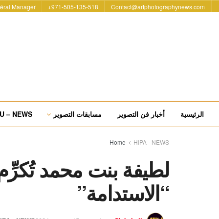
éral Manager
971-505-135-518+
Contact@artphotographynews.com
الرئيسية
أخبار فن التصوير
مسابقات التصوير
U – NEWS
Home
HIPA - NEWS
لطيفة بنت محمد تُكرِّم
“الاستدامة”