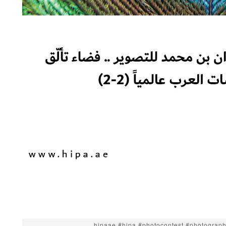
#hipaae #hipa #photocontest #photograp