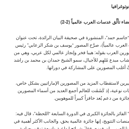
وتوغرافيا
فضاء تألّق عدسات العرب عالمياً (
2
-2)
تاذ “جاسم حمد”، المنشورة في صحيفة البيان الرائدة، تحت عنوان
العرب عالمياً)، صرَّح المصور “يوسف بن شكر الزعابي” رئيس
ورين العرب بقوله: هيبا فخر وإنجاز عالمي لكل عربي، وهي من
شاب مبدع مُلهِم للأجيال، سمو الشيخ حمدان بن محمد بن راشد
ثّ أغلب المصورين على المشاركة في دوراتها.
بيرين لاستقطاب المزيد من المصورين الإماراتيين بشكل خاص،
ات نوعية، إذ كَشَفَت للعالم أجمع العديد من أسماء المصورين
لجائزة من دعم يُعد حافزاً كبيراً للموهوبين.
الفائز بالجائزة الكبرى في الدورة السابعة “اللحظة”، قال فيه:
صات التتويج، إنها جائزة عالمية بحق، والجانب الأكثر أهمية في
ا العربي. إن فوزي جَعَلَ شرائح إبداعية واسعة توقن بحيادية