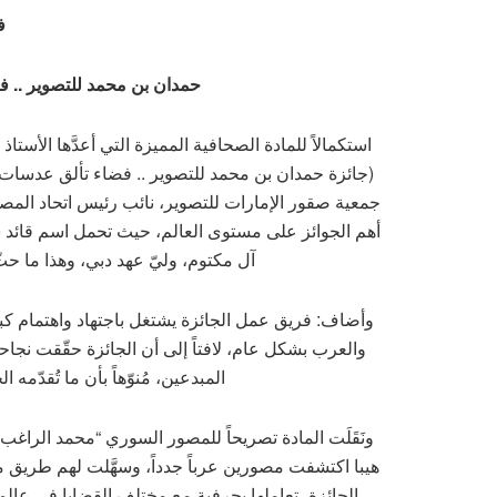
ف
حمدان بن محمد للتصوير
.. 
استكمالاً للمادة الصحافية المميزة التي أعدَّها الأس
(جائزة حمدان بن محمد للتصوير .. فضاء تألق عدسات 
جمعية صقور الإمارات للتصوير، نائب رئيس اتحاد المص
أهم الجوائز على مستوى العالم، حيث تحمل اسم قائد 
آل مكتوم، وليّ عهد دبي، وهذا ما ح
وأضاف: فريق عمل الجائزة يشتغل باجتهاد واهتمام ك
والعرب بشكل عام، لافتاً إلى أن الجائزة حقّقت نجاح
المبدعين، مُنوّهاً بأن ما تُقدّمه ا
ونَقَلَت المادة تصريحاً للمصور السوري “محمد الراغب” 
هيبا اكتشفت مصورين عرباً جدداً، وسهَّلت لهم طريق من
الجائزة، تعاملها بحرفية مع مختلف القضايا في عالمن