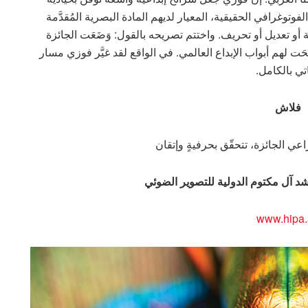
لفوتوغرافي الحقيقية، المعيار لديهم المادة البصرية المُقدَّمة
و تعديل أو تحريف. واختتم تصريحه بالقول: وَضَعَت الجائزة
ت لهم أبواب الإبداع العالمي. في الواقع لقد غيَّر فوزي مسار
تي بالكامل.
فلاش
عي الجائزة، تتحقّق بحرفيةٍ وإتقان
د آل مكتوم الدولية للتصوير الضوئي
www.hipa