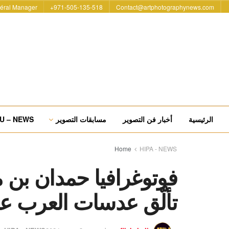
éral Manager
971-505-135-518+
Contact@artphotographynews.com
الرئيسية
أخبار فن التصوير
مسابقات التصوير
U – NEWS
Home
HIPA - NEWS
فوتوغرافيا حمدان بن م
تألّق عدسات العرب عالمياً