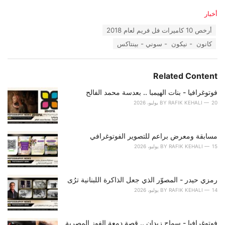
C
أخبار
a
T
أرخص 10 كاميرات فل فريم لعام 2018
t
a
e
كانون - نيكون - سوني - بينتاكس
g
g
s
o
:
r
Related Content
i
e
فوتوغرافيا - بنات الهيمبا .. بعدسة محمد الفالح
s
:
20 يوليو، 2026
RAFIK KEHALI
BY
مسابقة ومعرض براعم للتصوير الفوتوغرافي
15 يوليو، 2026
RAFIK KEHALI
BY
رمزي حيدر - المصوّر الذي جعل الذاكرة اللبنانية ترُى
14 يوليو، 2026
RAFIK KEHALI
BY
فوتوغرافيا - سماح زيدان .. قصة دمعة الفوز المصرية