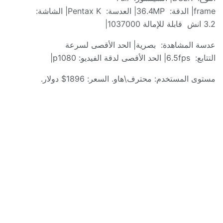
frame|
الدقة
:
36.4MP|
العدسة
:
Pentax K|
الشاشة
:
3.2
انش
قابلة للإمالة
1037000|
عدسة المشاهدة
:
بصرية
|
الحد الأقصى لسرعة
التتابع
:
6.5fps|
الحد الأقصى لدقة الفيديو
: p1080|
مستوى المستخدم
:
محترف
\
هاو
.
السعر
: 1896$
دولار
.