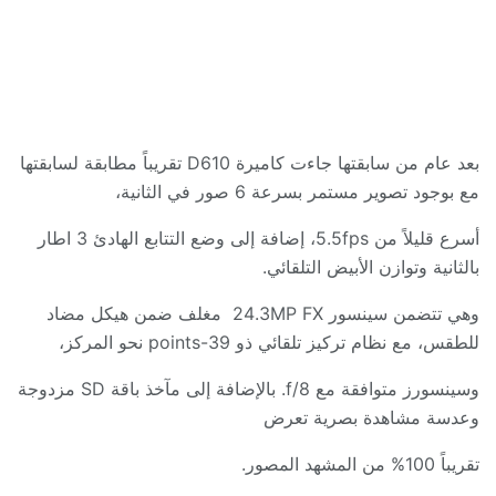
بعد عام من سابقتها جاءت كاميرة
D610
تقريباً مطابقة لسابقتها
مع بوجود تصوير مستمر بسرعة 6 صور في الثانية،
أسرع قليلاً من
5.5fps
، إضافة إلى وضع التتابع الهادئ
3
اطار
بالثانية وتوازن الأبيض التلقائي
.
وهي تتضمن سينسور
24.3MP FX
مغلف ضمن هيكل مضاد
للطقس، مع نظام تركيز تلقائي ذو
39-points
نحو المركز،
وسينسورز متوافقة مع
f/8.
بالإضافة إلى مآخذ باقة
SD
مزدوجة
وعدسة مشاهدة بصرية تعرض
تقريباً
100%
من المشهد المصور
.