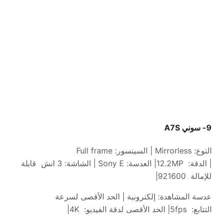
9-
سوني
A7S
النوع
: Mirrorless |
السينسور
: Full frame
|
الدقة
:
12.2MP|
العدسة
: Sony E |
الشاشة
: 3
انش
قابلة
للإمالة
921600|
عدسة المشاهدة
:
إلكترونية
|
الحد الأقصى لسرعة
التتابع
:
5fps|
الحد الأقصى لدقة الفيديو
:
4K|