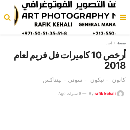
Home
أخبار
أرخص 10 كاميرات فل فريم لعام
2018
كانون - نيكون - سوني - بينتاكس
rafik kehali
By
8 سنوات Ago