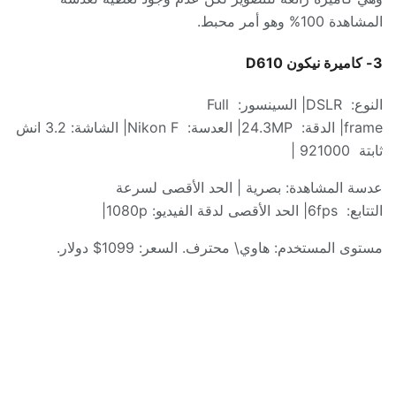
المشاهدة
100%
وهو أمر محبط
.
3-
كاميرة
نيكون
D610
النوع
:
DSLR|
السينسور
:
Full
frame|
الدقة
:
24.3MP|
العدسة
:
Nikon F|
الشاشة
: 3.2
انش
ثابتة
921000 |
عدسة المشاهدة
:
بصرية
|
الحد الأقصى لسرعة
التتابع
:
6fps|
الحد الأقصى لدقة الفيديو
: 1080p|
مستوى المستخدم
:
هاوي
\
محترف
.
السعر
: 1099$
دولار
.