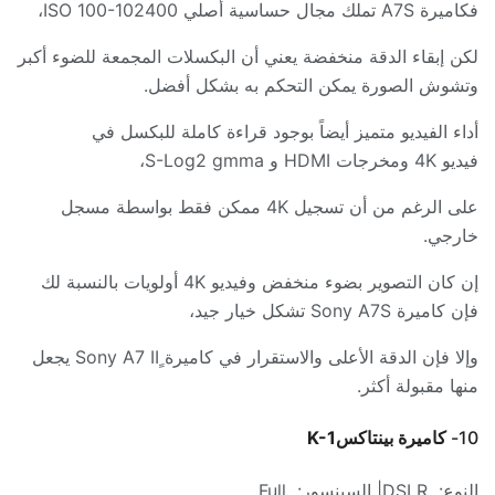
فكاميرة
A7S
تملك مجال حساسية أصلي
ISO 100-102400
،
لكن إبقاء الدقة منخفضة يعني أن البكسلات المجمعة للضوء أكبر
وتشوش الصورة يمكن التحكم به بشكل أفضل
.
أداء الفيديو متميز أيضاً بوجود قراءة كاملة للبكسل في
فيديو
4K
ومخرجات
HDMI
و
S-Log2 gmma
،
على الرغم من أن تسجيل
4K
ممكن فقط بواسطة مسجل
خارجي
.
إن كان التصوير بضوء منخفض وفيديو
4K
أولويات بالنسبة لك
فإن كاميرة
Sony A7S
تشكل خيار جيد،
وإلا فإن الدقة الأعلى والاستقرار في كاميرة ٍ
Sony A7 II
يجعل
منها مقبولة أكثر
.
10-
كاميرة بينتاكس
K-1
النوع
:
DSLR|
السينسور
:
Full