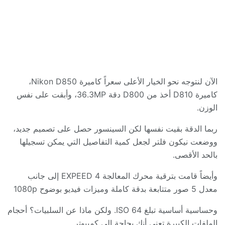
الآن لنتوجه نحو الخيار الأعلى سعراً كاميرة
Nikon D850
،
كاميرة
D810
أخذ من
D800
دقة
36.3MP
، وأبقت على نفس
الوزن
.
ربما الدقة بقيت نفسها لكن السينسور حصل على تصميم جديد،
ووضعت نيكون فلتر لجعل كمية التفاصيل التي يمكن تسجيلها
بالحد الأقصى
.
وأيضاً قامت بترقية محرك المعالجة
EXPEED 4
إلى جانب
معدل 5 صور متتابعة
بدقة كاملة وميزات فيديو بوضوح
1080p
وحساسية أساسية تبلغ
ISO 64.
ولكن ماذا عن السلبيات؟ أحجام
الملفات الكبيرة تعني أنك بحاجة إلى كمبيوتر