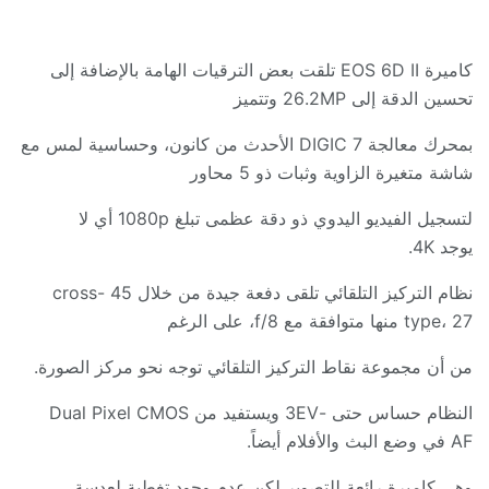
كاميرة
EOS 6D II
تلقت بعض الترقيات الهامة بالإضافة إلى
تحسين الدقة إلى
26.2MP
وتتميز
بمحرك معالجة
DIGIC 7
الأحدث من كانون، وحساسية لمس مع
شاشة متغيرة الزاوية وثبات ذو
5
محاور
لتسجيل الفيديو اليدوي ذو دقة عظمى تبلغ
1080p
أي لا
يوجد
4K.
نظام التركيز التلقائي تلقى دفعة جيدة من خلال
45 cross-
27
،
type
منها متوافقة مع
f/8
، على الرغم
من أن مجموعة نقاط التركيز التلقائي توجه نحو مركز الصورة
.
النظام حساس حتى
-3EV
ويستفيد من
Dual Pixel CMOS
AF
في وضع البث والأفلام أيضاً
.
وهي كاميرة رائعة للتصوير لكن عدم وجود تغطية لعدسة