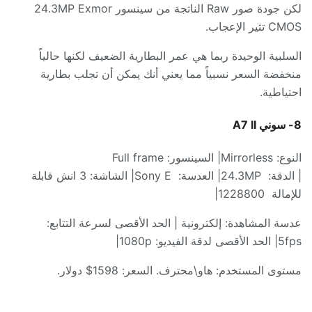
لكن جودة صور
Raw
الناتجة من سينسور
24.3MP Exmor
CMOS
تثير الإعجاب
.
السلبية الوحيدة ربما هي عمر البطارية الضعيف لكنها حالياً
منخفضة السعر نسبياً مما يعني أنك يمكن أن تجلب بطارية
احتياطية
.
8-
سوني
A7 II
النوع
: Mirrorless|
السينسور
: Full frame
|
الدقة
:
24.3MP|
العدسة
:
Sony E|
الشاشة
: 3
انش قابلة
للإمالة
1228800|
عدسة المشاهدة
:
إلكترونية
|
الحد الأقصى لسرعة التتابع
:
5fps|
الحد الأقصى لدقة الفيديو
: 1080p|
مستوى المستخدم
:
هاو
\
محترف
.
السعر
: 1598$
دولار
.