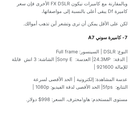
وبالمقارنة مع كاميرات نيكون
FX DSLR
الأخرى فإن سعر
كاميرة
Df
يبقى أعلى بالنسبة إلى مواصفاتها،
لكن على الأقل يمكن أن ترى وتشعر أين تذهب أموالك
.
7-
كاميرة سوني
A7
النوع
: DSLR |
السينسور
: Full frame
|
الدقة
:
24.3MP|
العدسة
:
Sony E|
الشاشة
: 3
انش
قابلة
للإمالة
921600 |
عدسة المشاهدة
:
إلكترونية
|
الحد الأقصى لسرعة
التتابع
:
5fps|
الحد الأقصى لدقة الفيديو
: 1080p |
مستوى المستخدم
:
هاو
\
محترف
.
السعر
: 998$
دولار
.