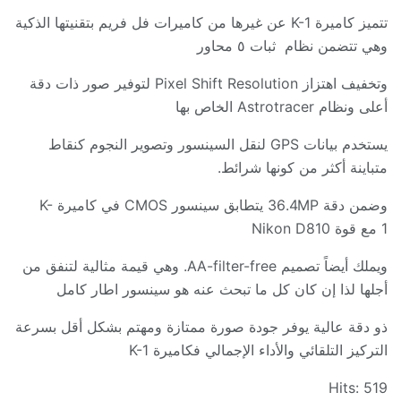
تتميز كاميرة
K-1
عن غيرها من كاميرات فل فريم بتقنيتها الذكية
وهي تتضمن نظام ثبات ٥ محاور
وتخفيف اهتزاز
Pixel Shift Resolution
لتوفير صور ذات دقة
أعلى ونظام
Astrotracer
الخاص بها
يستخدم بيانات
GPS
لنقل السينسور وتصوير النجوم كنقاط
متباينة أكثر من كونها شرائط
.
وضمن دقة
36.4MP
يتطابق سينسور
CMOS
في كاميرة
K-
1
مع قوة
Nikon D810
ويملك أيضاً تصميم
AA-filter-free.
وهي قيمة مثالية لتنفق من
أجلها لذا إن كان كل ما تبحث عنه هو سينسور اطار كامل
ذو دقة عالية يوفر جودة صورة ممتازة ومهتم بشكل أقل بسرعة
التركيز التلقائي والأداء الإجمالي فكاميرة
K-1
Hits: 519