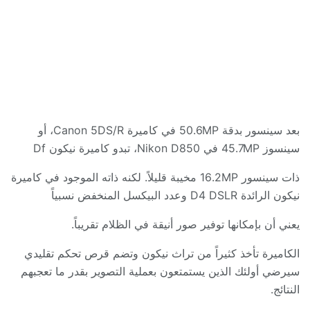
بعد سينسور بدقة
50.6MP
في كاميرة
Canon 5DS/R
، أو
سينسوز
45.7MP
في
Nikon D850
، تبدو كاميرة نيكون
Df
ذات سينسور
16.2MP
مخيبة قليلاً
.
لكنه ذاته الموجود في كاميرة
نيكون الرائدة
D4 DSLR
وعدد البيكسل المنخفض نسبياً
يعني أن بإمكانها توفير صور أنيقة في الظلام تقريباً
.
الكاميرة تأخذ كثيراً من تراث نيكون وتضم قرص تحكم تقليدي
سيرضي أولئك الذين يستمتعون بعملية التصوير بقدر ما تعجبهم
النتائج
.