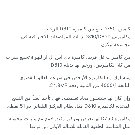
كاميرة
D750
تقع بين كاميرة
D610
الرخيصة
وكاميرتي
D810/D850
ذوات المواصفات الاحترافية في
مجموعة نيكون
من كاميرات فل فريم
.
كاميرة
دي اس ال ار للهواة
تجمع ميزات
من كلا الكاميرتين، ورغم أنها بديلة
D610
وتتشارك مع الكاميرة الأرخص في سرعة الغالق القصوى
البالغة
1\4000
من الثانية ودقة
24.3MP
،
وإن كان لها سينسور معاد تصميمه، فهي تأخذ أيضاً من النسخ
المحدثة لكالميرة
D810
مثل نظام التركيز التلقائي ذو
51 نقطة.
وكاميرة
D750
لها تعرض وتركيز دقيق جُمع مع ميزات محبوبة
مثل الشاشة الخلفية القابلة للإمالة الأولى من نوعها