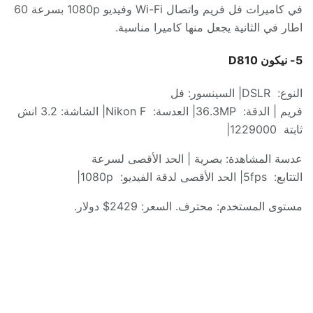
في كاميرات
فل فريم
واتصال
Wi-Fi
وفيديو
1080p بسرعة 60
اطار في الثانية
يجعل منها كاميرا مناسبة
.
5-
نيكون
D810
النوع
:
DSLR|
السينسور
:
فل
فريم
|
الدقة
:
36.3MP|
العدسة
:
Nikon F|
الشاشة
: 3.2
انش
ثابتة
1229000|
عدسة المشاهدة
:
بصرية
|
الحد الأقصى لسرعة
التتابع
:
5fps|
الحد الأقصى لدقة الفيديو
:
1080p|
مستوى المستخدم
:
محترف
.
السعر
: 2429$
دولار
.