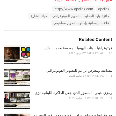
أخبار
,
مسابقات التصوير
,
مسابقات عربية
a
T
http://www.dpclick.com
dpclick
t
a
e
جائزة وليد الخطيب للتصوير الفوتوغرافي
حياة الشارع
g
g
s
علاقات إنسانية بإسلوب تصوير مفاهيمي
o
:
r
i
e
Related Content
s
:
فوتوغرافيا - بنات الهيمبا .. بعدسة محمد الفالح
20 يوليو، 2026
RAFIK KEHALI
BY
مسابقة ومعرض براعم للتصوير الفوتوغرافي
15 يوليو، 2026
RAFIK KEHALI
BY
رمزي حيدر - المصوّر الذي جعل الذاكرة اللبنانية ترُى
14 يوليو، 2026
RAFIK KEHALI
BY
فوتوغرافيا - سماح زيدان .. قصة دمعة الفوز المصرية