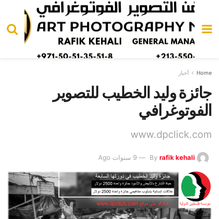
Home
أخبار
جائزة وليد الخطيب للتصوير
الفوتوغرافي
www.dpclick.com
rafik kehali
By
9 سنوات Ago