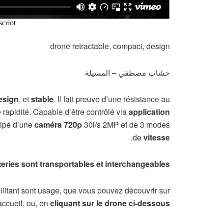
drone retractable, compact, design
خشاب مصطفي – المسيلة
esign
, et
stable
. Il fait preuve d’une résistance au
 rapidité. Capable d’être contrôlé via
application
uipé d’une
caméra 720p
30i/s 2MP et de 3 modes
.
de
vitesse
eries sont transportables et interchangeables !
ilitant sont usage, que vous pouvez découvrir sur
accueil, ou, en
cliquant sur le drone ci-dessous !