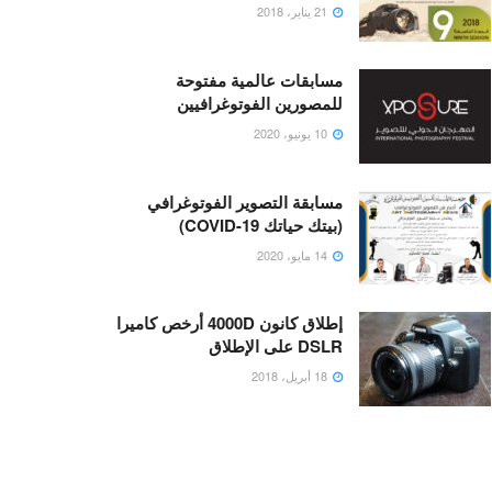
21 يناير، 2018
مسابقات عالمية مفتوحة
للمصورين الفوتوغرافيين
10 يونيو، 2020
مسابقة التصوير الفوتوغرافي
(بيتك حياتك COVID-19)
14 مايو، 2020
إطلاق كانون 4000D أرخص كاميرا
DSLR على الإطلاق
18 أبريل، 2018