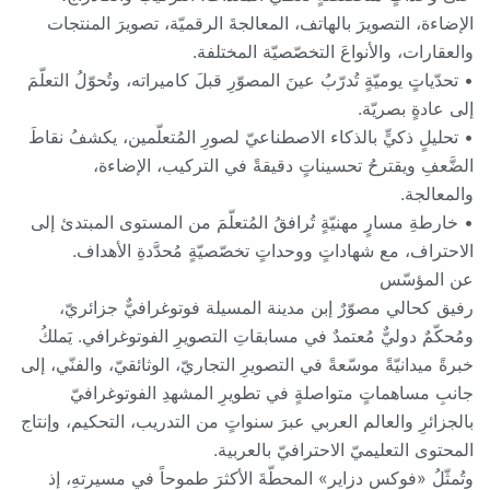
الإضاءة، التصويرَ بالهاتف، المعالجةَ الرقميّة، تصويرَ المنتجات
والعقارات، والأنواعَ التخصّصيّة المختلفة.
• تحدّياتٍ يوميّةٍ تُدرّبُ عينَ المصوّرِ قبلَ كاميراته، وتُحوّلُ التعلّمَ
إلى عادةٍ بصريّة.
• تحليلٍ ذكيٍّ بالذكاء الاصطناعيّ لصورِ المُتعلّمين، يكشفُ نقاطَ
الضَّعفِ ويقترحُ تحسيناتٍ دقيقةً في التركيب، الإضاءة،
والمعالجة.
• خارطةِ مسارٍ مهنيّةٍ تُرافقُ المُتعلّمَ من المستوى المبتدئ إلى
الاحتراف، مع شهاداتٍ ووحداتٍ تخصّصيّةٍ مُحدَّدةِ الأهداف.
عن المؤسّس
رفيق كحالي مصوّرٌ إبن مدينة المسيلة فوتوغرافيٌّ جزائريّ،
ومُحكّمٌ دوليٌّ مُعتمدٌ في مسابقاتِ التصويرِ الفوتوغرافي. يَملكُ
خبرةً ميدانيّةً موسّعةً في التصويرِ التجاريّ، الوثائقيّ، والفنّي، إلى
جانبِ مساهماتٍ متواصلةٍ في تطويرِ المشهدِ الفوتوغرافيّ
بالجزائرِ والعالم العربي عبرَ سنواتٍ من التدريب، التحكيم، وإنتاج
المحتوى التعليميّ الاحترافيّ بالعربية.
وتُمثّلُ «فوكس دزاير» المحطّةَ الأكثرَ طموحاً في مسيرتهِ، إذ