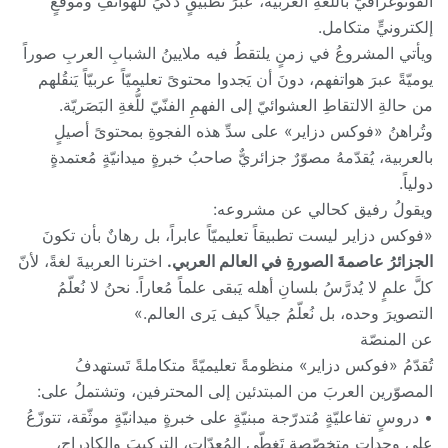
الفوتوغرافيّ باللغةِ العربية، عبرَ تطبيقٍ ذكيٍّ للهواتفِ وموقعٍ
إلكترونيٍّ متكامل.
ويأتي المشروعُ في زمنٍ يلتقطُ فيه ملايينُ الشبابِ العربِ صوراً
يوميّةً عبرَ هواتفهم، دونَ أن يَجدوا محتوىً تعليميّاً عربيّاً يَنقُلهم
من حالةِ الالتقاطِ العشوائيّ إلى الفهمِ الفنّيّ للُّغةِ البَصَريّة.
وتُراهنُ «فوكس دزاير» على سدِّ هذه الفجوةِ بمحتوىً أصيلٍ
بالعربية، يُقدّمهُ مصوّرٌ جزائريٌّ صاحبُ خبرةٍ ميدانيّةٍ مُعتمدةٍ
دولياً.
ويقولُ رفيق كحالي عن مشروعه:
«فوكس دزاير ليست تطبيقاً تعليميّاً عابراً، بل رهانٌ بأن تكونَ
الجزائرُ عاصمةَ الصورةِ في العالم العربي.
اخترنا العربيةَ لغةً، لأنّ
كلَّ علمٍ لا يُدرَّسُ بلسانِ أهله يَبقى علماً مُعاراً. نحنُ لا نُعلّمُ
التصويرَ وحده، بل نُعلّمُ جيلاً كيف يَرى العالم.»
عن المنصّة
تُقدّمُ «فوكس دزاير» منظومةً تعليميّةً متكاملةً تَستهدفُ
المصوّرين العربَ من المبتدئين إلى المحترفين، وتشتملُ على:
• دروسٍ تفاعليّةٍ مُتدرّجة مبنيّةٍ على خبرةٍ ميدانيّةٍ موثّقة، تتوزّعُ
على وحداتٍ متخصّصةٍ تَغطّي المُعدّات، التركيبَ والكادراج،