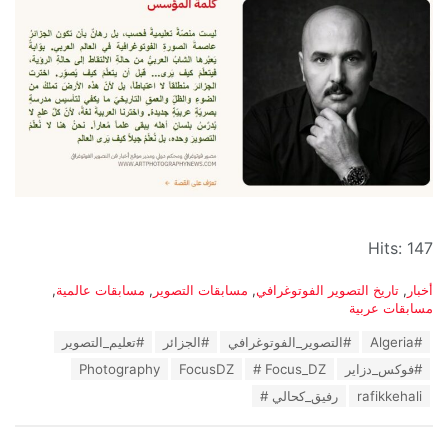
Hits: 147
C
أخبار
,
تاريخ التصوير الفوتوغرافي
,
مسابقات التصوير
,
مسابقات عالمية
,
a
مسابقات عربية
t
T
#Algeria
#التصوير_الفوتوغرافي
#الجزائر
#تعليم_التصوير
e
a
g
#فوكس_دزاير
Focus_DZ #
FocusDZ
Photography
g
o
s
rafikkehali
رفيق_كحالي #
r
:
i
e