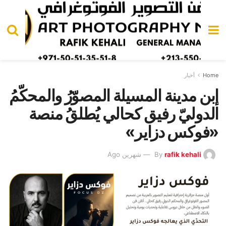
Home
أخبار
إبن مدينة المسيلة المصوّرُ والمحكّمُ
الدوليّ رفيق كحالي يُطلقُ منصة
«فوكس دزاير»
rafik kehali
By
شهرين Ago