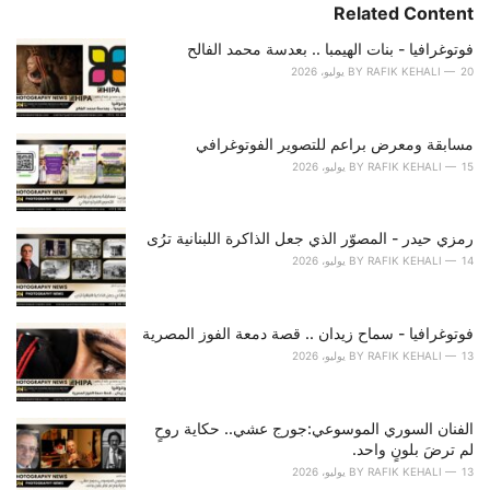
s
Related Content
:
فوتوغرافيا - بنات الهيمبا .. بعدسة محمد الفالح
20 يوليو، 2026
RAFIK KEHALI
BY
مسابقة ومعرض براعم للتصوير الفوتوغرافي
15 يوليو، 2026
RAFIK KEHALI
BY
رمزي حيدر - المصوّر الذي جعل الذاكرة اللبنانية ترُى
14 يوليو، 2026
RAFIK KEHALI
BY
فوتوغرافيا - سماح زيدان .. قصة دمعة الفوز المصرية
13 يوليو، 2026
RAFIK KEHALI
BY
الفنان السوري الموسوعي:جورج عشي.. حكاية روحٍ
لم ترضَ بلونٍ واحد.
13 يوليو، 2026
RAFIK KEHALI
BY