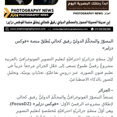
المصوّرُ والمحكّمُ الدوليّ رفيق كحالي يُطلقُ منصة «فوكس
دزاير»
أوّلَ منصّةٍ جزائريّةٍ احترافيّةٍ لتعليمِ التصويرِ الفوتوغرافيّ بالعربية
مشروعٌ رقميٌّ طموحٌ يَسعى إلى جَعْلِ الجزائرِ مَرجعاً عربياً في
تعليمِ فنونِ الصورة، عبرَ دروسٍ تفاعليّةٍ، تحدّياتٍ يوميّة، وتحليلٍ
للصورِ بالذكاء الاصطناعيّ.
– الجزائر
يَستعدُّ المصوّرُ الفوتوغرافيُّ والمحكّمُ الدوليُّ رفيق كحالي
لإطلاقِ مشروعهِ الرقميّ الأوّل:
«فوكس دزاير» (FocusDZ)
،
وهي أوّلُ منصّةٍ جزائريّةٍ احترافيّةٍ مُخصّصةٍ لتعليمِ التصويرِ