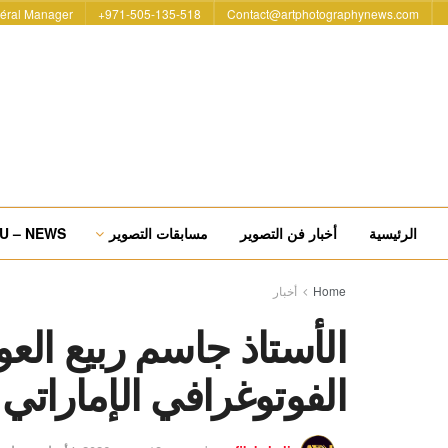
éral Manager
971-505-135-518+
Contact@artphotographynews.com
الرئيسية
أخبار فن التصوير
مسابقات التصوير
U – NEWS
Home
أخبار
الأستاذ جاسم ربيع ال
الفوتوغرافي الإماراتي