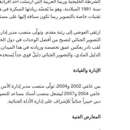
الشرطة الخليجية وربما العربية التي أرسلت أحد أفرادها
سنة 1981 الميلادية، وهو ما يُجسّد ريادتها المب
تقنيات خاصة بالتصوير ربما تكون سباقة إليها على مستو
ارتقى العوضي إلى رتبة مقدم، وتولّى منصب مدير إدا
التصوير الجنائي لتصبح من أفضل الوحدات في دول الخل
الدليل المادي، والتصوير الجنائي دليلٌ قوي جداً يُستخ
الإدارة والقيادة
بين عامَي 2002 و2004، تولّى منصب مدير
عامَي 2004 و2007 ليشغل منصب أستاذ مسا
دبي خبيراً جنائياً للإشراف على إدارة الأدلة الجنائية.
المعارض الفنية