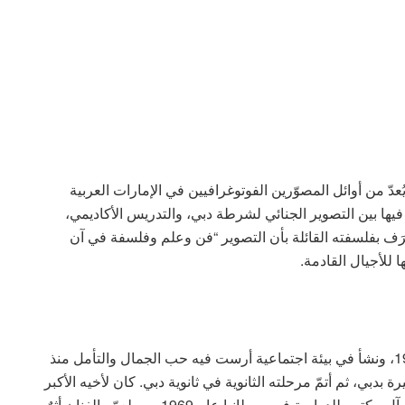
عدّ من أوائل المصوّرين الفوتوغرافيين في الإمارات العربية
ره الاحترافي لأكثر من 35 عاماً جمع فيها بين التصوير الجنائي لشرطة دبي، والتدريس الأكاديمي،
عرَف بفلسفته القائلة بأن التصوير “فن وعلم وفلسفة في آن
 للأجيال القادمة.
وُلد الأستاذ جاسم ربيع العوضي في مدينة دبي عام 1961، ونشأ في بيئة اجتماعية أرست فيه حب الجمال والتأمل منذ
 بدبي، ثم أتمّ مرحلته الثانوية في ثانوية دبي. كان لأخيه الأكبر
فيصل — أحد أوائل الطلاب الذين أرسلهم الشيخ مكتوم آل مكتوم للدراسة في بريطانيا عام 1969 — ولعمّه الفنان أثرٌ