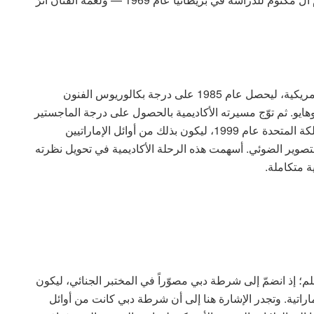
عبر العوضي المحيط الأطلسي نحو الولايات المتحدة الأمريكية، ليحصل عام 1985 على درجة بكالوريوس الفنون
يو. ثم توّج مسيرته الأكاديمية بالحصول على درجة الماجستير
في الفنون / فوتوغرافيا من جامعة نوتنغهام ترنت بالمملكة المتحدة عام 1999، ليكون بذلك من أوائل الإماراتيين
تصوير الضوئي. أسهمت هذه الرحلة الأكاديمية في تحويل نظرته
 متكاملة.
علم؛ إذ انضمّ إلى شرطة دبي مصوّراً في المختبر الجنائي، ليكون
راتية. وتجدر الإشارة هنا إلى أن شرطة دبي كانت من أوائل