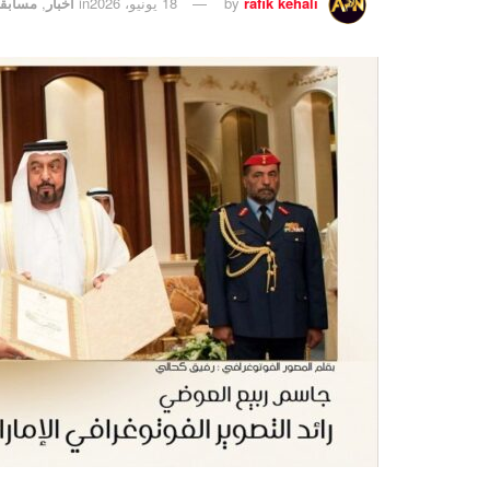
rafik kehali
by
18 يونيو، 2026
in
أخبار
,
مسابقا