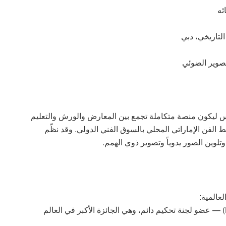
ئه
تاريخي، دبي
تصوير الضوئي
 ليكون منصة متكاملة تجمع بين المعارض والورش والتعليم
التجريبي. بالتعاون مع The Arabian Gallery، ربط الفن الإماراتي المحلي بالسوق الفني الدولي. وقد نظّم
تلوين الصور يدوياً وتصوير ذوي الهمم.
عالمية:
جائزة حمدان بن محمد بن راشد الدولية للتصوير (HIPA) — عضو لجنة تحكيم دائم، وهي الجائزة الأكبر في العالم