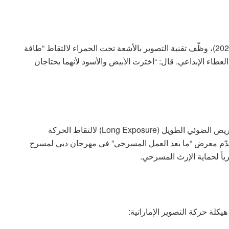
في معرض “صنع في تشكيل” (النسخة الثالثة عشرة، 2023)، وظّف تقنية التصوير بالأشعة تحت الحمراء لالتقاط “طاقة
مة في مركز تشكيل خلال 15 عاماً من العطاء الإبداعي. قال: “اخترت الأبيض والأسود لأنهما يحتاجان
ابتكر نهجاً فريداً في التصوير المسرحي يعتمد تقنية التعريض الضوئي الطويل (Long Exposure) لالتقاط الحركة
فة، قدّم معرض “ما بعد العمل المسرحي” في مهرجان دبي لمسرح
ة حركة التصوير الإماراتية: