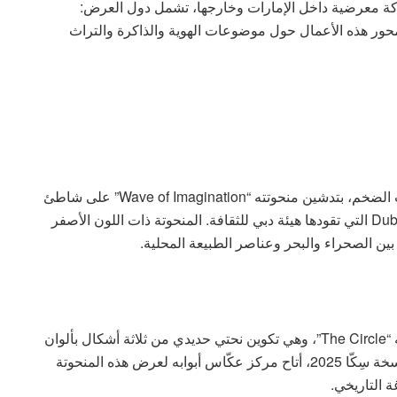
ي ما لا يقل عن 8 معارض فردية و27 مشاركة معرضية داخل الإمارات وخارجها، تشمل دول العرض:
تتمحور هذه الأعمال حول موضوعات الهوية والذاكرة والتراث
عام 2023 أعلن العوضي انتقاله من الكاميرا إلى النحت الضخم، بتدشين منحوتته “Wave of Imagination” على شاطئ
دبي المفتوح في الجميرا 2، ضمن مبادرة Dubai Public Art التي تقودها هيئة دبي للثقافة. المنحوتة ذات اللون الأصفر
بين الصحراء والبحر وعناصر الطبيعة المحلية.
في مهرجان سِكّا للفنون والتصميم 2023، قدّم منحوتته “The Circle”، وهي تكوين نحتي حديدي من ثلاثة أشكال بألوان
مختلفة، يُجسّد مفهوم التجدد والتحوّل المستمر. وفي نسخة سِكّا 2025، أتاح مركز عكّاس أبوابه لعرض هذه المنحوتة
 التاريخي.