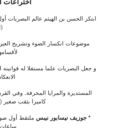
اختراعات ا
ابتكر الحسن بن الهيثم عالم البصريات 
(ا
موضوعات انكسار الضوء وتشريح العين
لأقسامه
و جعل البصريات علما مستقلا له قوانينه 
الانعكا
المستديرة والمرايا المحرفة. وفي القرن
كاميرا بثقب صغير (pinhole) أول صورة بالعالم
* جوزيف نيسابور نيبس
ساعات 