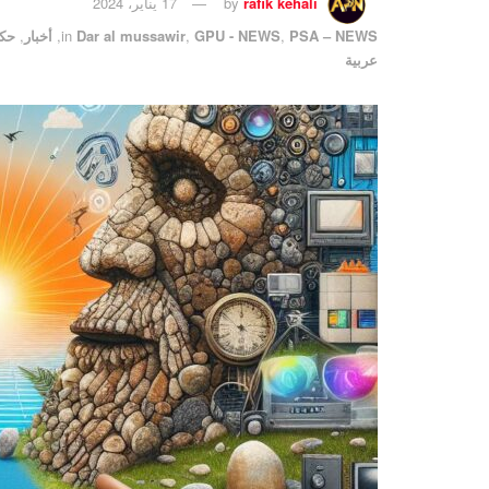
rafik kehali
by
17 يناير، 2024
PSA – NEWS
,
GPU - NEWS
,
Dar al mussawir
in
,
أخبار
,
حكا
عربية