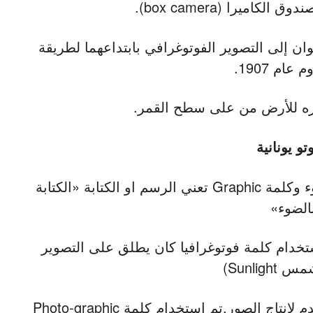
لوان إلى التصوير الفوتوغرافي بابتداعهما لطريقة
 عام 1907.
تو يونانية
photo هي كلمة إغريقية يونانية تعني الضوء وكلمة Graphic تعني الرسم او الكتابة «الكتابة
الضوء»
ستخدام كلمة فوتوغرافيا كان يطلق على التصوير
Sunligh)
لان الشمس كانت المصدر الوحيد المستخدم لإنتاج الصور.تم استخدام كلمة Photo-graphic