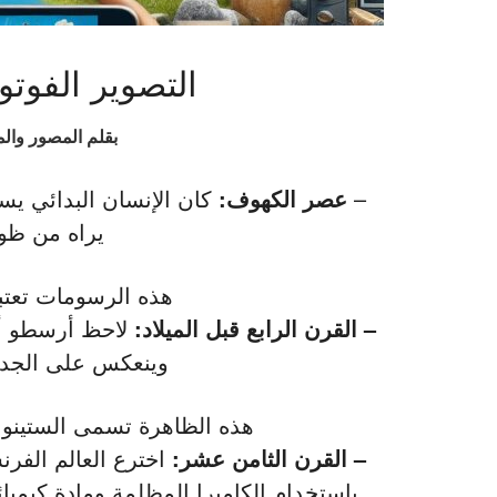
التصوير الفوت
بقلم المصور وال
–
عصر الكهوف:
كان الإنسان البدائي يس
يراه من ظوا
هذه الرسومات تعتبر
– القرن الرابع قبل الميلاد:
لاحظ أرسطو أن
وينعكس على الجدا
هذه الظاهرة تسمى الستينوبي
– القرن الثامن عشر:
اخترع العالم الفر
باستخدام الكاميرا المظلمة ومادة كيمي