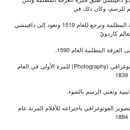
 للرسم، وكان ذلك في
عصر النهضة الاوروبية. ويوجد رسم للغرفة المظلمة وترجع للعام 1519 وتعود إلى دافينشي
عالم كاردويّ
لغرفة المظلمة العام 1590.
يستخدم كلمة فوتوغرافي (Photography) للمرة الأولى في العام
1839
ينية وتعني الرسم بالضوء.
وير الفوتوغرافي باختراعه للأفلام المرنة عام
1884