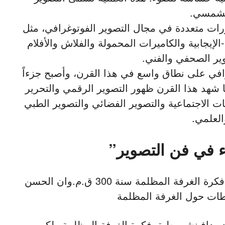
شمسي.
ات متعددة في مجال التصوير الفوتوغرافي، مثل
-الإيجابية والكاميرات المحمولة والفلاش والأفلام
وير الصحفي والفني.
افي على نطاق واسع في هذا القرن، وأصبح جزءاً
ا شهد هذا القرن ظهور التصوير الرقمي والتحرير
ات الاجتماعية والتصوير الفضائي والتصوير الطبي
العلمي.
 في فن التصوير”
هو أول مَن بحث في فكرة الغرفة المظلمة سنة 300 ق.م.وان الحسن
طات حول الغرفة المظلمة
العام 1910 وان ليوناردو دافينشي طبق فكرة الغرفة المظلمة ولكن