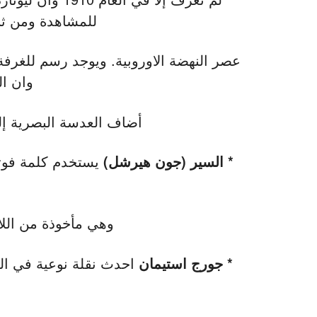
للمشاهدة ومن ثم
وان ال
أضاف العدسة البصرية إلى ا
* السير (جون هيرشل)
وهي مأخوذة من اللات
* جورج استيمان
احدث نقلة نوعية في التص