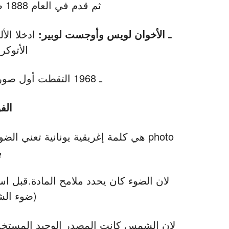
ثم قدم في العام 1888 صندوق الكاميرا (box camera).
ـ الأخوان لويس وأوجست لوبير:
ادخلا الأ
الأتوكروم
ـ 1968 التقطت أول صوره للأرض من على سطح القمر.
الفو
ب
لان الضوء كان يحدد ملامح المادة.قبل ا
(ضوء الشمس t