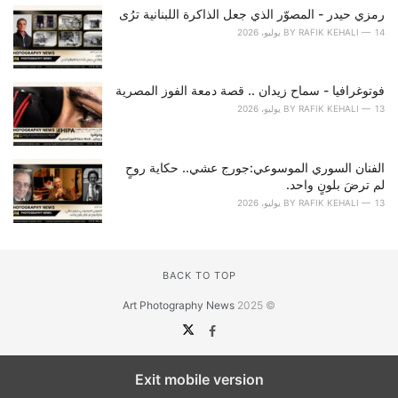
رمزي حيدر - المصوّر الذي جعل الذاكرة اللبنانية ترُى
14 يوليو، 2026
RAFIK KEHALI
BY
فوتوغرافيا - سماح زيدان .. قصة دمعة الفوز المصرية
13 يوليو، 2026
RAFIK KEHALI
BY
الفنان السوري الموسوعي:جورج عشي.. حكاية روحٍ
لم ترضَ بلونٍ واحد.
13 يوليو، 2026
RAFIK KEHALI
BY
BACK TO TOP
Art Photography News
© 2025
Exit mobile version