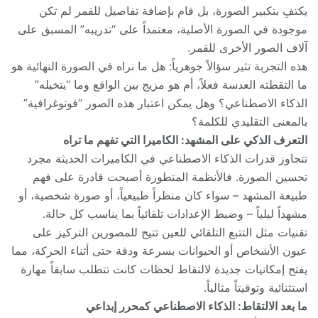
يكتفِ بتكبير الصورة، بل قام بإضافة تفاصيل للقمر لم تكن
موجودة في الصورة الأصلية، معتمداً على “تدريبه” المسبق على
آلاف الصور الأخرى للقمر.
هذه التجربة تثير سؤالاً جوهرياً: هل ما نراه في الصورة النهائية هو
ما التقطته العدسة فعلاً، أم هو مزيج بين الواقع وما “يتخيله”
الذكاء الاصطناعي؟ وهل يمكن اعتبار هذه الصور “فوتوغرافية”
بالمعنى التقليدي للكلمة؟
التعرف الذكي على المشهد: الكاميرا التي تفهم ما تراه
تتجاوز قدرات الذكاء الاصطناعي في الكاميرات الحديثة مجرد
تحسين الصورة. فالأنظمة المتطورة أصبحت قادرة على فهم
طبيعة المشهد – سواء كان منظراً طبيعياً، أو صورة شخصية، أو
مشهداً ليلياً – وضبط الإعدادات تلقائياً بما يناسب كل حالة.
تقنيات مثل التتبع التلقائي للعين تتيح للمصورين التركيز على
عيون الأشخاص أو الحيوانات بسرعة ودقة حتى أثناء الحركة، مما
يفتح إمكانيات جديدة لالتقاط لحظات كانت تتطلب سابقاً مهارة
استثنائية وتوقيتاً مثالياً.
ما بعد الالتقاط: الذكاء الاصطناعي كمحرر إبداعي