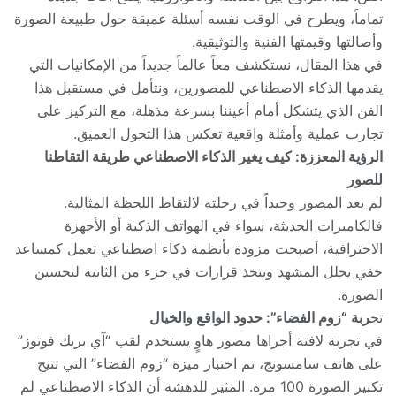
تماماً، ويطرح في الوقت نفسه أسئلة عميقة حول طبيعة الصورة
وأصالتها وقيمتها الفنية والتوثيقية.
في هذا المقال، نستكشف معاً عالماً جديداً من الإمكانيات التي
يقدمها الذكاء الاصطناعي للمصورين، ونتأمل في مستقبل هذا
الفن الذي يتشكل أمام أعيننا بسرعة مذهلة، مع التركيز على
تجارب عملية وأمثلة واقعية تعكس هذا التحول العميق.
الرؤية المعززة: كيف يغير الذكاء الاصطناعي طريقة التقاطنا
للصور
لم يعد المصور وحيداً في رحلته لالتقاط اللحظة المثالية.
فالكاميرات الحديثة، سواء في الهواتف الذكية أو الأجهزة
الاحترافية، أصبحت مزودة بأنظمة ذكاء اصطناعي تعمل كمساعد
خفي يحلل المشهد ويتخذ قرارات في جزء من الثانية لتحسين
الصورة.
تج
ربة “زوم الفضاء”: حدود الواقع والخيال
في تجربة لافتة أجراها مصور هاوٍ يستخدم لقب “آي بريك فوتوز”
على هاتف سامسونج، تم اختبار ميزة “زوم الفضاء” التي تتيح
تكبير الصورة 100 مرة. المثير للدهشة أن الذكاء الاصطناعي لم