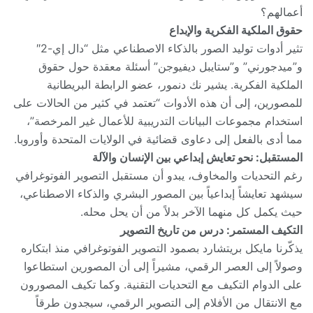
أعمالهم؟
حقوق الملكية الفكرية والإبداع
تثير أدوات توليد الصور بالذكاء الاصطناعي مثل “دال إي-2″
و”ميدجورني” و”ستايبل ديفيوجن” أسئلة معقدة حول حقوق
الملكية الفكرية. يشير نك دنمور، عضو الرابطة البريطانية
للمصورين، إلى أن هذه الأدوات “تعتمد في كثير من الحالات على
استخدام مجموعات البيانات التدريبية للأعمال غير المرخصة”،
مما أدى بالفعل إلى دعاوى قضائية في الولايات المتحدة وأوروبا.
المستقبل: نحو تعايش إبداعي بين الإنسان والآلة
رغم التحديات والمخاوف، يبدو أن مستقبل التصوير الفوتوغرافي
سيشهد تعايشاً إبداعياً بين المصور البشري والذكاء الاصطناعي،
حيث يكمل كل منهما الآخر بدلاً من أن يحل محله.
التكيف المستمر: درس من تاريخ التصوير
يذكّرنا مايكل بريتشارد بصمود التصوير الفوتوغرافي منذ ابتكاره
وصولاً إلى العصر الرقمي، مشيراً إلى أن المصورين استطاعوا
على الدوام التكيف مع التحديات التقنية. وكما تكيف المصورون
مع الانتقال من الأفلام إلى التصوير الرقمي، سيجدون طرقاً