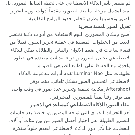
لم يقتصر تأثير الذكاء الاصطناعي على لحظة التقاط الصورة، بل
امتد ليشمل مرحلة ما بعد التصوير، مقدماً أدوات ثورية لتحرير
الصور وتحسينها بطرق تتجاوز حدود البرامج التقليدية.
تعديل الصور بلمسة سحرية
أصبح بإمكان المصورين اليوم الاستفادة من أدوات ذكية تختصر
العديد من الخطوات المعقدة في عملية تحرير الصور. فبدلاً من
قضاء ساعات في ضبط الألوان والتباين والظلال، يمكن للذكاء
الاصطناعي تحليل الصورة وإجراء تعديلات متعددة في خطوة
واحدة، مع الحفاظ على الطابع الطبيعي للصورة.
تطبيقات مثل Luminar Neo تقدم أدوات مدعومة بالذكاء
الاصطناعي لتحسين الصور بشكل تلقائي، بينما يوفر
Aftershoot إمكانية تصفية وتحرير عدة صور في وقت واحد،
مما يوفر وقتاً ثميناً للمصورين المحترفين.
انتقاء الصور: الذكاء الاصطناعي كمساعد في الاختيار
أحد التحديات الكبرى التي تواجه المصورين، خاصة بعد جلسات
التصوير الطويلة، هي اختيار أفضل الصور من بين مئات أو آلاف
اللقطات. هنا يأتي دور الذكاء الاصطناعي ليقدم حلولاً مبتكرة