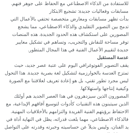
للاستفادة من الذكاء الاصطناعي مع الحفاظ على جوهر فنهم.
مسابقات وفعاليات جديدة: تشجيع الابتكار
بدأت تظهر مسابقات ومعارض متخصصة تحتفي بالأعمال التي
تدمج بين التصوير التقليدي والذكاء الاصطناعي، مما يشجع
المصورين على استكشاف هذه الحدود الجديدة. هذه المنصات
توفر مساحة للنقاش والتجريب، وتساهم في تشكيل معايير
جديدة لتقييم الأعمال الفنية في هذا المجال المتطور.
عدسة المستقبل
يقف التصوير الفوتوغرافي اليوم على عتبة عصر جديد، حيث
تمتزج العدسة بالخوارزمية لتشكيل لغة بصرية جديدة. هذا التحول
ليس مجرد تطور تقني، بل هو إعادة تعريف لعلاقتنا مع الصورة
وكيفية إنتاجها واستهلاكها.
المصورون الذين سيزدهرون في هذا العصر الجديد هم أولئك
الذين سيتبنون هذه التقنيات كأدوات لتوسيع آفاقهم الإبداعية، مع
الاحتفاظ برؤيتهم الفنية الفريدة والتزامهم بالأخلاقيات المهنية.
فالذكاء الاصطناعي، مهما بلغت قدراته، يظل في النهاية أداة في
يد الفنان، وليس بديلاً عن حساسيته وخبرته وقدرته على التواصل