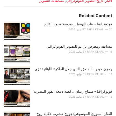
C
أخبار
,
تاريخ التصوير الفوتوغرافي
,
مسابقات التصوير
a
t
e
Related Content
g
o
فوتوغرافيا - بنات الهيمبا .. بعدسة محمد الفالح
r
20 يوليو، 2026
RAFIK KEHALI
BY
i
e
s
مسابقة ومعرض براعم للتصوير الفوتوغرافي
:
15 يوليو، 2026
RAFIK KEHALI
BY
رمزي حيدر - المصوّر الذي جعل الذاكرة اللبنانية ترُى
14 يوليو، 2026
RAFIK KEHALI
BY
فوتوغرافيا - سماح زيدان .. قصة دمعة الفوز المصرية
13 يوليو، 2026
RAFIK KEHALI
BY
الفنان السوري الموسوعي:جورج عشي.. حكاية روحٍ