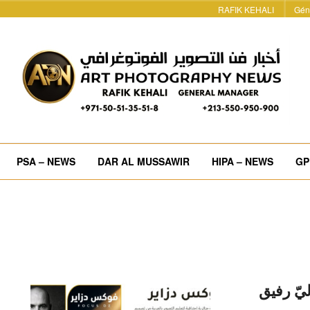
RAFIK KEHALI
Gén
PSA – NEWS
DAR AL MUSSAWIR
HIPA – NEWS
GP
ليّ رفيق