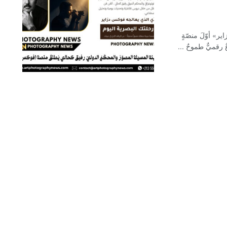
ر» أوّلَ منصّةٍ
ٌ رقميٌّ طموحٌ ...