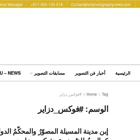
éral Manager
971-505-135-518+
Contact@artphotographynews.com
الرئيسية
أخبار فن التصوير
مسابقات التصوير
U – NEWS
Tag
Home
#فوكس_دزاير
الوسم:
#فوكس_دزاير
إبن مدينة المسيلة المصوّرُ والمحكّمُ الدو