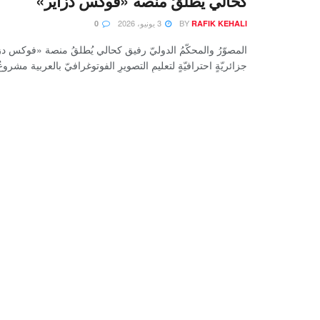
كحالي يُطلقُ منصة «فوكس دزاير»
BY
3 يونيو، 2026
0
RAFIK KEHALI
المصوّرُ والمحكّمُ الدوليّ رفيق كحالي يُطلقُ منصة «فوكس دزاي
جزائريّةٍ احترافيّةٍ لتعليمِ التصويرِ الفوتوغرافيّ بالعربية مشروع