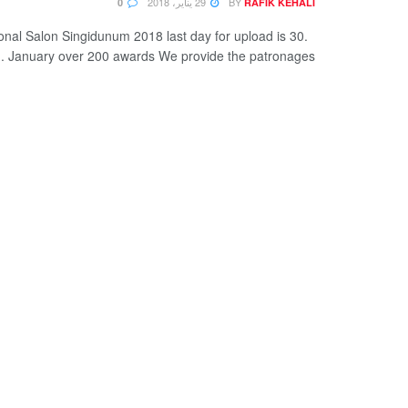
BY
29 يناير، 2018
0
RAFIK KEHALI
ional Salon Singidunum 2018 last day for upload is 30.
January over 200 awards We provide the patronages ...