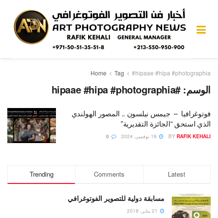
Home
Tag
#hipaae #hipa #photographia
الوسم:
#hipaae #hipa #photographia
فوتوغرافيا – جيمس نيلسون .. المصور الهولندي
الذي استحق “الجائزة التقديرية”
RAFIK KEHALI
BY
19 نوفمبر، 2024
0
Trending
Comments
Latest
مسابقة دولية للتصوير الفوتوغرافي
21 يناير، 2018