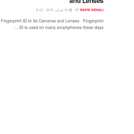
and Lenses
BY
16 فبراير، 2018
0
RAFIK KEHALI
ingerprint ID to Its Cameras and Lenses Fingerprint
ID is used on many smartphones these days ...